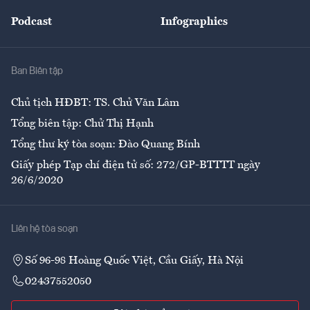
Đẹp +
An sinh
Podcast
Infographics
Giải trí
Y tế
Nhà
Ban Biên tập
Ẩm thực
Chủ tịch HĐBT: TS. Chử Văn Lâm
Tổng biên tập: Chử Thị Hạnh
Tổng thư ký tòa soạn: Đào Quang Bính
Giấy phép Tạp chí điện tử số: 272/GP-BTTTT ngày
26/6/2020
Liên hệ tòa soạn
Số 96-98 Hoàng Quốc Việt, Cầu Giấy, Hà Nội
02437552050