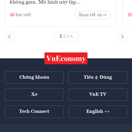
không gian. Mô hình này tập...
10
bài viết
Xem tất cả
2
1
2
3
4
Chứng khoán
Tiêu & Dùng
Xe
VnE TV
Tech Connect
English ++