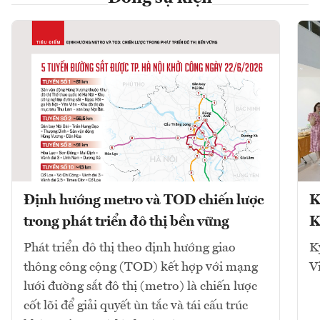
Định hướng metro và TOD chiến lược
K
trong phát triển đô thị bền vững
K
Phát triển đô thị theo định hướng giao
K
thông công cộng (TOD) kết hợp với mạng
V
lưới đường sắt đô thị (metro) là chiến lược
cốt lõi để giải quyết ùn tắc và tái cấu trúc