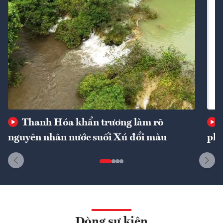
Thanh Hóa khẩn trương làm rõ
nguyên nhân nước suối Xú đổi màu
phí
Dòng sự kiện