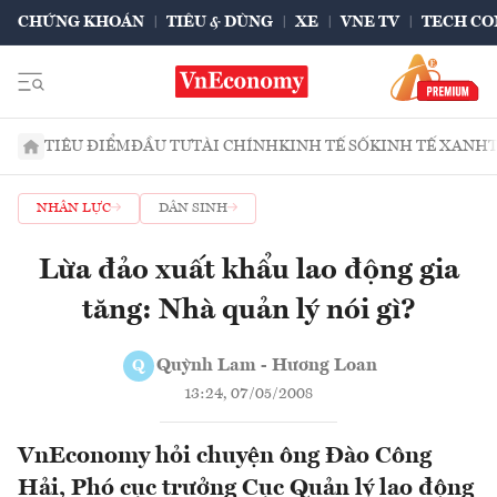
CHỨNG KHOÁN
TIÊU & DÙNG
XE
VNE TV
TECH CO
TIÊU ĐIỂM
ĐẦU TƯ
TÀI CHÍNH
KINH TẾ SỐ
KINH TẾ XANH
NHÂN LỰC
DÂN SINH
Lừa đảo xuất khẩu lao động gia
tăng: Nhà quản lý nói gì?
Quỳnh Lam - Hương Loan
Q
13:24, 07/05/2008
VnEconomy hỏi chuyện ông Đào Công
Hải, Phó cục trưởng Cục Quản lý lao động