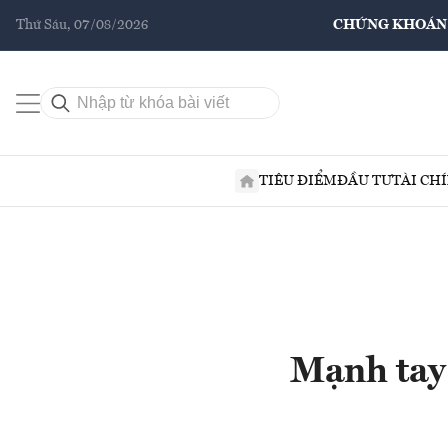
Thứ Sáu, 07/08/2026
CHỨNG KHOÁN
TIÊU ĐIỂM
ĐẦU TƯ
TÀI CH
Mạnh tay 