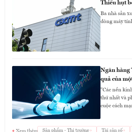
Thiếu hụt b
Ba nhà sản xu
dòng máy tính
Ngân hàng T
quả của một
"Các nền kinh
thứ nhất và p
cuộc cách mạn
Sản phẩm - Thị trường
Tài sản số
Xem thêm