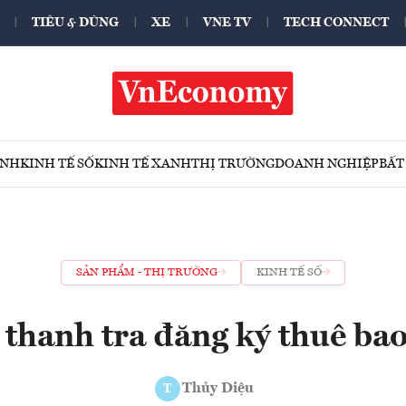
TIÊU & DÙNG
XE
VNE TV
TECH CONNECT
ÍNH
KINH TẾ SỐ
KINH TẾ XANH
THỊ TRƯỜNG
DOANH NGHIỆP
BẤT
SẢN PHẨM - THỊ TRƯỜNG
KINH TẾ SỐ
thanh tra đăng ký thuê bao
Thủy Diệu
T