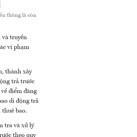
ền thông là còn
 và truyền
các vi phạm
h, thành xây
ộng trả trước
m về điểm đăng
bao di động trả
 thuê bao.
 tra và xử lý
trước theo quy