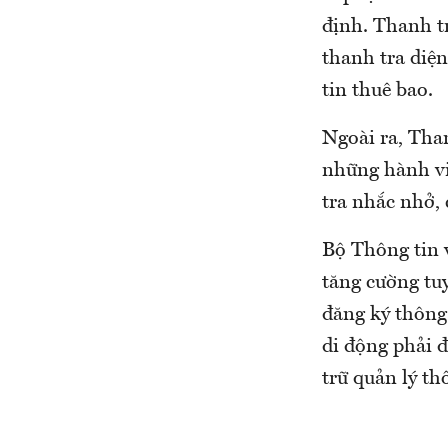
định. Thanh t
thanh tra diệ
tin thuê bao.
Ngoài ra, Tha
những hành vi
tra nhắc nhở, 
Bộ Thông tin 
tăng cường tuy
đăng ký thông 
di động phải đ
trữ quản lý th