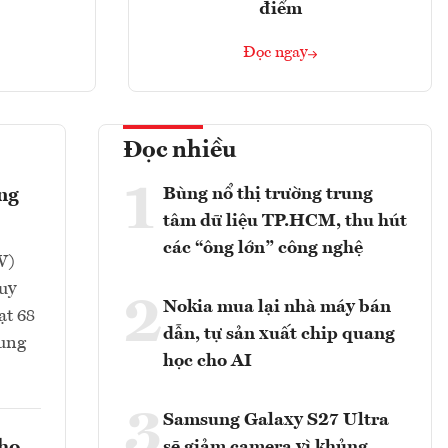
điểm
Đọc ngay
Đọc nhiều
1
Bùng nổ thị trường trung
ông
tâm dữ liệu TP.HCM, thu hút
các “ông lớn” công nghệ
W)
uy
2
Nokia mua lại nhà máy bán
ạt 68
dẫn, tự sản xuất chip quang
rung
học cho AI
3
Samsung Galaxy S27 Ultra
sẽ giảm camera vì khủng