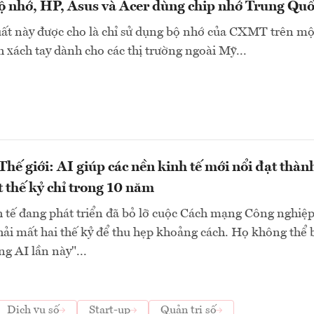
ộ nhớ, HP, Asus và Acer dùng chip nhớ Trung Qu
ất này được cho là chỉ sử dụng bộ nhớ của CXMT trên mộ
 xách tay dành cho các thị trường ngoài Mỹ...
hế giới: AI giúp các nền kinh tế mới nổi đạt thàn
 thế kỷ chỉ trong 10 năm
 tế đang phát triển đã bỏ lỡ cuộc Cách mạng Công nghiệp
hải mất hai thế kỷ để thu hẹp khoảng cách. Họ không thể 
g AI lần này"...
Dịch vụ số
Start-up
Quản trị số