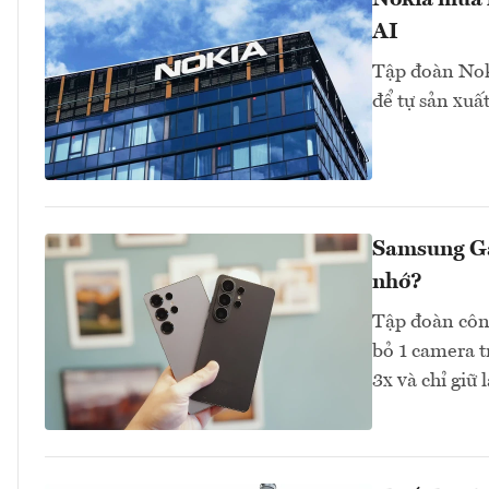
Nokia mua l
AI
Tập đoàn Nok
để tự sản xuấ
Samsung Ga
nhớ?
Tập đoàn côn
bỏ 1 camera t
3x và chỉ giữ