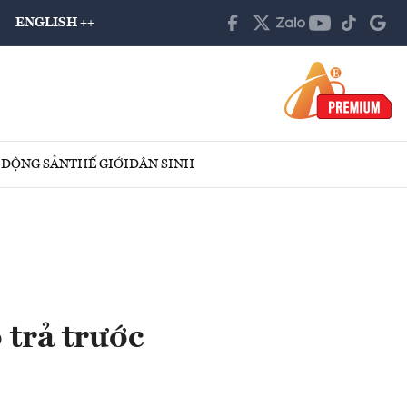
ENGLISH ++
 ĐỘNG SẢN
THẾ GIỚI
DÂN SINH
 trả trước