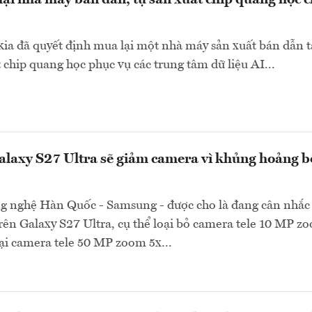
ại nhà máy bán dẫn, tự sản xuất chip quang học 
ia đã quyết định mua lại một nhà máy sản xuất bán dẫn t
t chip quang học phục vụ các trung tâm dữ liệu AI...
laxy S27 Ultra sẽ giảm camera vì khủng hoảng b
g nghệ Hàn Quốc - Samsung - được cho là đang cân nhắc 
rên Galaxy S27 Ultra, cụ thể loại bỏ camera tele 10 MP z
 lại camera tele 50 MP zoom 5x...