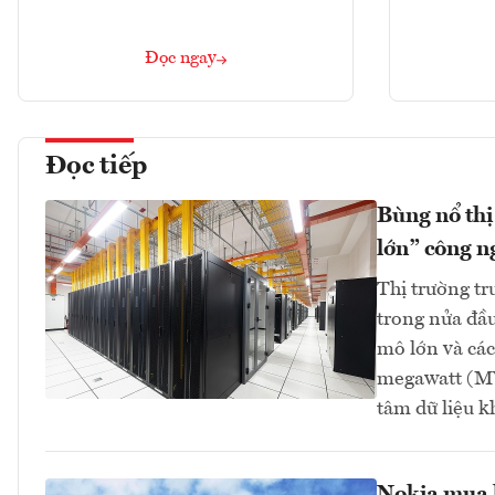
Đọc ngay
Đọc tiếp
Bùng nổ thị
lớn” công n
Thị trường tr
trong nửa đầu
mô lớn và các
megawatt (MW
tâm dữ liệu 