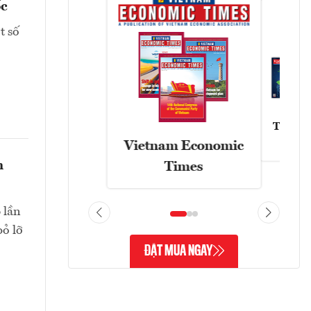
ốc
t số
Tạp chí
Vietnam Economic
h
Times
 lần
bỏ lỡ
ĐẶT MUA NGAY