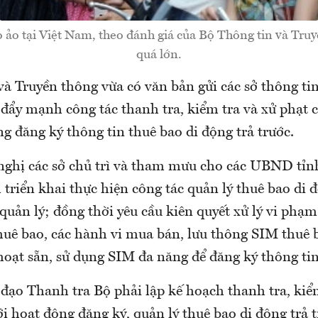
 ảo tại Việt Nam, theo đánh giá của Bộ Thông tin và Truy
quá lớn.
à Truyền thông vừa có văn bản gửi các sở thông tin
 đẩy mạnh công tác thanh tra, kiểm tra và xử phạt 
g đăng ký thông tin thuê bao di động trả trước.
 nghị các sở chủ trì và tham mưu cho các UBND tỉn
triển khai thực hiện công tác quản lý thuê bao di đ
quản lý; đồng thời yêu cầu kiên quyết xử lý vi phạ
huê bao, các hành vi mua bán, lưu thông SIM thuê 
hoạt sẵn, sử dụng SIM đa năng để đăng ký thông tin
đạo Thanh tra Bộ phải lập kế hoạch thanh tra, kiểm
i hoạt động đăng ký, quản lý thuê bao di động trả 