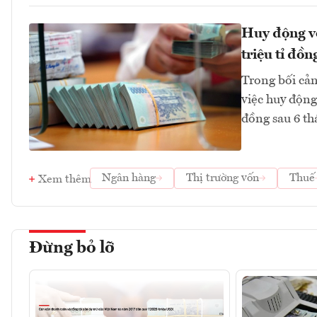
Huy động vố
triệu tỉ đồn
Trong bối cản
việc huy động
đồng sau 6 th
Ngân hàng
Thị trường vốn
Thuế
Xem thêm
Đừng bỏ lỡ