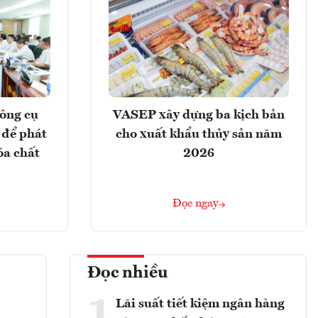
ông cụ
VASEP xây dựng ba kịch bản
 để phát
cho xuất khẩu thủy sản năm
óa chất
2026
Đọc ngay
Đọc nhiều
1
Lãi suất tiết kiệm ngân hàng