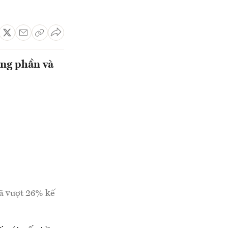
ừng phần và
ã vượt 26% kế