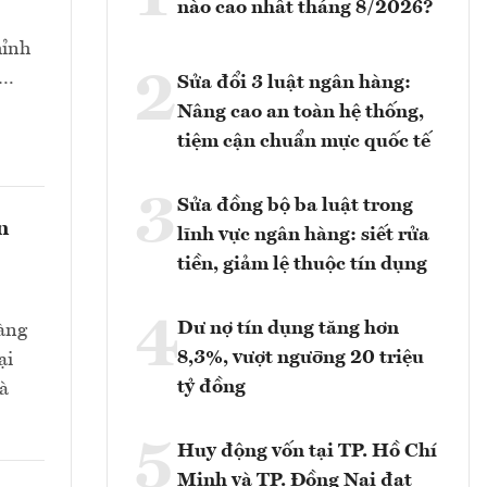
nào cao nhất tháng 8/2026?
hỉnh
2
t…
Sửa đổi 3 luật ngân hàng:
Nâng cao an toàn hệ thống,
tiệm cận chuẩn mực quốc tế
3
Sửa đồng bộ ba luật trong
n
lĩnh vực ngân hàng: siết rửa
tiền, giảm lệ thuộc tín dụng
4
Dư nợ tín dụng tăng hơn
hàng
8,3%, vượt ngưỡng 20 triệu
ại
tỷ đồng
và
5
Huy động vốn tại TP. Hồ Chí
Minh và TP. Đồng Nai đạt