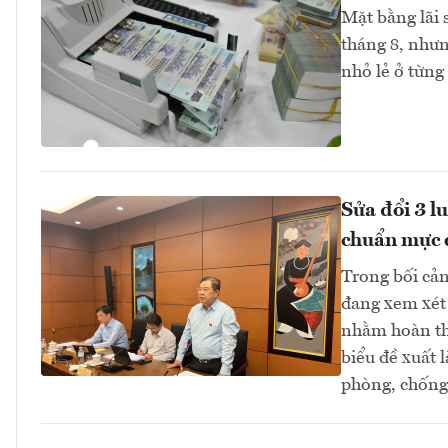
Mặt bằng lãi 
tháng 8, như
nhỏ lẻ ở từng
Sửa đổi 3 l
chuẩn mực 
Trong bối cản
đang xem xét 
nhằm hoàn thi
biểu đề xuất 
phòng, chống 