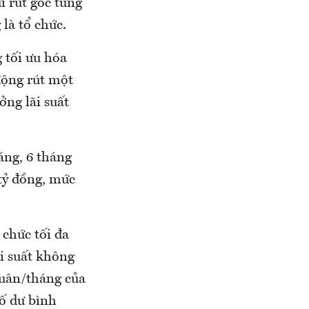
 rút gốc từng
là tổ chức.
 tối ưu hóa
động rút một
ng lãi suất
áng, 6 tháng
2 tỷ đồng, mức
 chức tối đa
ãi suất không
quân/tháng của
số dư bình