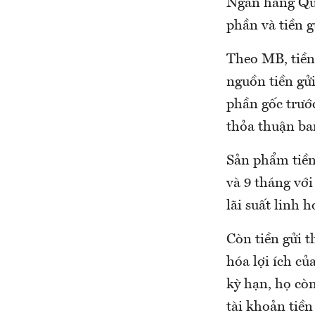
Ngân hàng Quâ
phần và tiền g
Theo MB, tiền 
nguồn tiền gử
phần gốc trướ
thỏa thuận ba
Sản phẩm tiền
và 9 tháng với 
lãi suất linh 
Còn tiền gửi t
hóa lợi ích củ
kỳ hạn, họ cò
tài khoản tiền