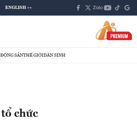
ENGLISH ++
 ĐỘNG SẢN
THẾ GIỚI
DÂN SINH
tổ chức