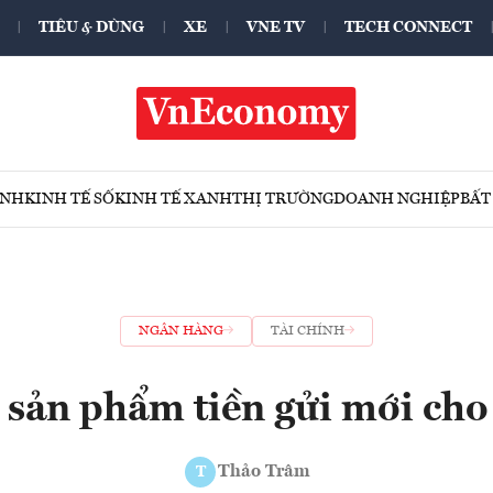
TIÊU & DÙNG
XE
VNE TV
TECH CONNECT
ÍNH
KINH TẾ SỐ
KINH TẾ XANH
THỊ TRƯỜNG
DOANH NGHIỆP
BẤT
NGÂN HÀNG
TÀI CHÍNH
sản phẩm tiền gửi mới cho 
Thảo Trâm
T