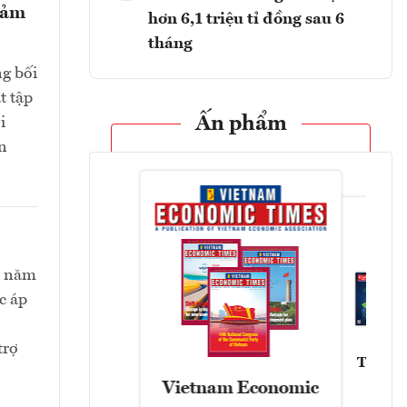
giảm
hơn 6,1 triệu tỉ đồng sau 6
tháng
ng bối
t tập
Ấn phẩm
i
n
ối năm
c áp
trợ
Tạp chí
Vietnam Economic