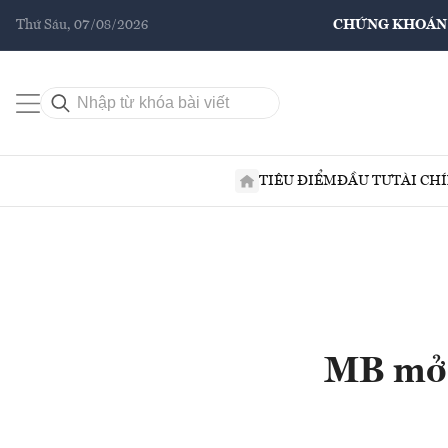
Thứ Sáu, 07/08/2026
CHỨNG KHOÁN
TIÊU ĐIỂM
ĐẦU TƯ
TÀI CH
MB mở 