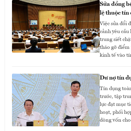
Sửa đồng bộ
lệ thuộc tín
Việc sửa đổi 
cảnh yêu cầu 
trung siết ch
tháo gỡ điểm 
kinh tế vào 
Dư nợ tín d
Tín dụng toàn
trước, tập tr
lực đạt mục t
hoạt, phối hợ
dòng vốn cho