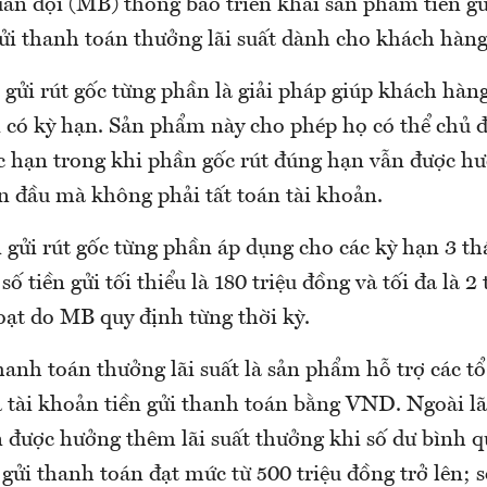
n đội (MB) thông báo triển khai sản phẩm tiền gửi
ửi thanh toán thưởng lãi suất dành cho khách hàng 
gửi rút gốc từng phần là giải pháp giúp khách hàng
i có kỳ hạn. Sản phẩm này cho phép họ có thể chủ 
c hạn trong khi phần gốc rút đúng hạn vẫn được hưở
n đầu mà không phải tất toán tài khoản.
 gửi rút gốc từng phần áp dụng cho các kỳ hạn 3 th
số tiền gửi tối thiểu là 180 triệu đồng và tối đa là 
hoạt do MB quy định từng thời kỳ.
hanh toán thưởng lãi suất là sản phẩm hỗ trợ các tổ
a tài khoản tiền gửi thanh toán bằng VND. Ngoài l
n được hưởng thêm lãi suất thưởng khi số dư bình 
 gửi thanh toán đạt mức từ 500 triệu đồng trở lên; 