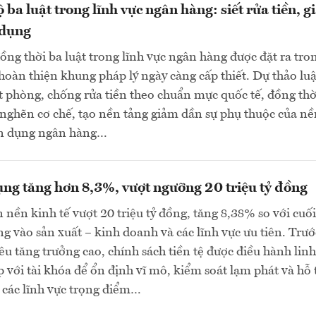
 ba luật trong lĩnh vực ngân hàng: siết rửa tiền, 
 dụng
đồng thời ba luật trong lĩnh vực ngân hàng được đặt ra tro
hoàn thiện khung pháp lý ngày càng cấp thiết. Dự thảo luậ
ặt phòng, chống rửa tiền theo chuẩn mực quốc tế, đồng thờ
nghẽn cơ chế, tạo nền tảng giảm dần sự phụ thuộc của nề
tín dụng ngân hàng…
ụng tăng hơn 8,3%, vượt ngưỡng 20 triệu tỷ đồng
 nền kinh tế vượt 20 triệu tỷ đồng, tăng 8,38% so với cu
ung vào sản xuất – kinh doanh và các lĩnh vực ưu tiên. Trướ
iêu tăng trưởng cao, chính sách tiền tệ được điều hành linh
p với tài khóa để ổn định vĩ mô, kiểm soát lạm phát và hỗ 
 các lĩnh vực trọng điểm…