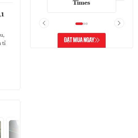
Times
,1
u,
ĐẶT MUA NGAY
 tỉ