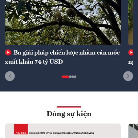
Ba giải pháp chiến lược nhằm cán mốc
xuất khẩu 74 tỷ USD
ngu
Dòng sự kiện