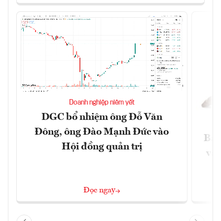
Doanh nghiệp niêm yết
DGC bổ nhiệm ông Đỗ Văn
Đông, ông Đào Mạnh Đức vào
Báo
Hội đồng quản trị
và 
Đọc ngay