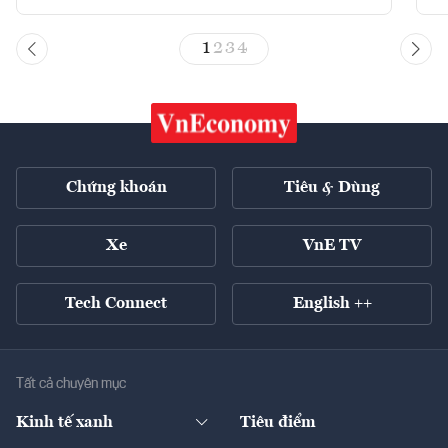
1
2
3
4
Chứng khoán
Tiêu & Dùng
Xe
VnE TV
Tech Connect
English ++
Tất cả chuyên mục
Kinh tế xanh
Tiêu điểm