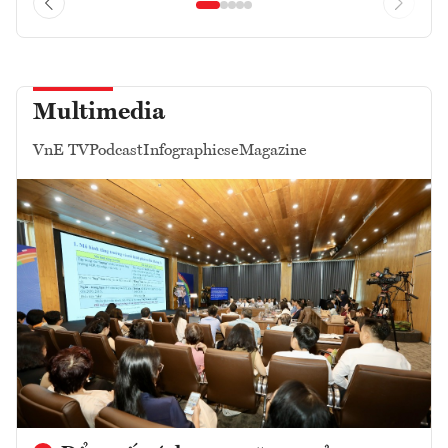
Multimedia
VnE TV
Podcast
Infographics
eMagazine