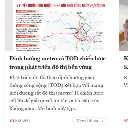
Định hướng metro và TOD chiến lược
K
trong phát triển đô thị bền vững
K
Phát triển đô thị theo định hướng giao
K
thông công cộng (TOD) kết hợp với mạng
V
lưới đường sắt đô thị (metro) là chiến lược
cốt lõi để giải quyết ùn tắc và tái cấu trúc
không gian. Mô hình này tập...
10
bài viết
Xem tất cả
2