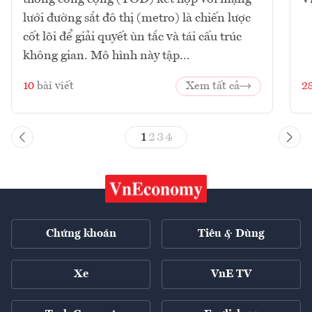
lưới đường sắt đô thị (metro) là chiến lược
cốt lõi để giải quyết ùn tắc và tái cấu trúc
không gian. Mô hình này tập...
10
bài viết
Xem tất cả
2
1
2
3
4
Chứng khoán
Tiêu & Dùng
Xe
VnE TV