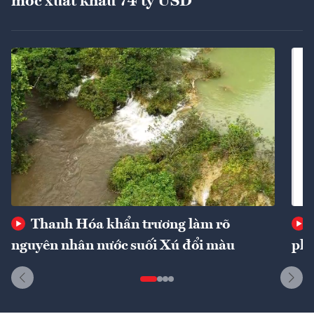
mốc xuất khẩu 74 tỷ USD
Thanh Hóa khẩn trương làm rõ
nguyên nhân nước suối Xú đổi màu
phí