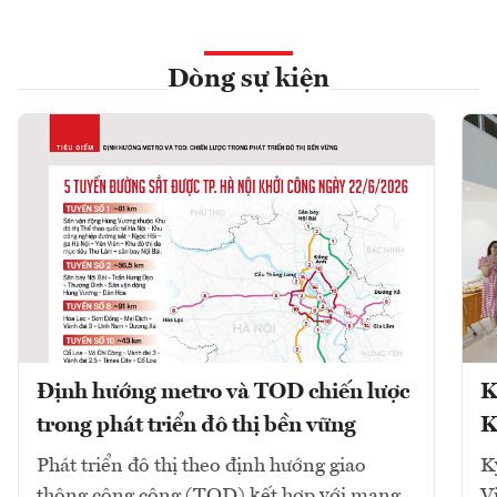
Dòng sự kiện
Định hướng metro và TOD chiến lược
K
trong phát triển đô thị bền vững
K
Phát triển đô thị theo định hướng giao
K
thông công cộng (TOD) kết hợp với mạng
V