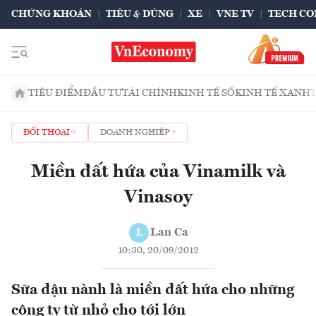
CHỨNG KHOÁN
TIÊU & DÙNG
XE
VNE TV
TECH CO
TIÊU ĐIỂM
ĐẦU TƯ
TÀI CHÍNH
KINH TẾ SỐ
KINH TẾ XANH
ĐỐI THOẠI
DOANH NGHIỆP
Miền đất hứa của Vinamilk và
Vinasoy
Lan Ca
L
10:30, 20/09/2012
Sữa đậu nành là miền đất hứa cho những
công ty từ nhỏ cho tới lớn