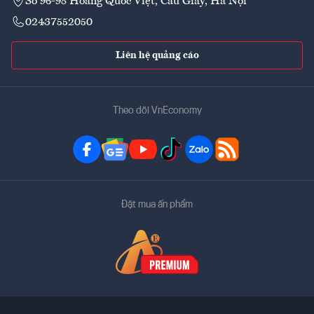
Số 96-98 Hoàng Quốc Việt, Cầu Giấy, Hà Nội
02437552050
Liên hệ quảng cáo
Theo dõi VnEconomy
Đặt mua ấn phẩm