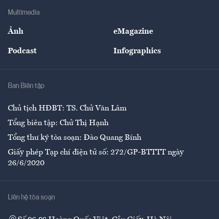
Địa phương
Thị trường
Bảo hiểm
Multimedia
Sự kiện
Nhân lực
Ảnh
eMagazine
Đẹp +
An sinh
Podcast
Infographics
Giải trí
Y tế
Nhà
Ban Biên tập
Ẩm thực
Chủ tịch HĐBT: TS. Chử Văn Lâm
Tổng biên tập: Chử Thị Hạnh
Tổng thư ký tòa soạn: Đào Quang Bính
Giấy phép Tạp chí điện tử số: 272/GP-BTTTT ngày
26/6/2020
Liên hệ tòa soạn