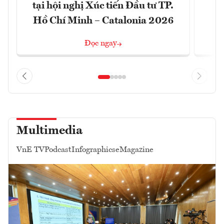
tại hội nghị Xúc tiến Đầu tư TP.
đó
Hồ Chí Minh – Catalonia 2026
Đọc ngay
Multimedia
VnE TV
Podcast
Infographics
eMagazine