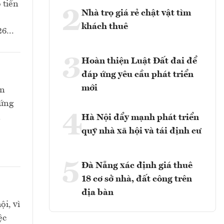
 tiến
2
Nhà trọ giá rẻ chật vật tìm
khách thuê
6...
3
Hoàn thiện Luật Đất đai để
đáp ứng yêu cầu phát triển
mới
òn
 ứng
4
n
Hà Nội đẩy mạnh phát triển
quỹ nhà xã hội và tái định cư
5
Đà Nẵng xác định giá thuê
18 cơ sở nhà, đất công trên
địa bàn
ội, vì
ệc