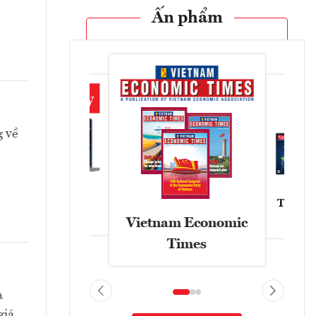
Ấn phẩm
g về
Tạp chí
Askonomy
Vietnam Economic
Times
à
giá