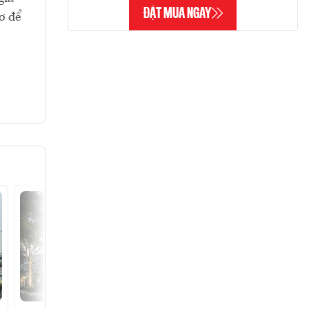
ĐẶT MUA NGAY
ơ để