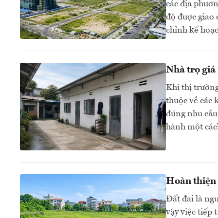
các địa phươn
độ được giao
chỉnh kế hoạc
Nhà trọ giá
Khi thị trườn
thuộc về các 
đúng nhu cầu 
hành một các
Hoàn thiện 
Đất đai là ngu
vậy việc tiếp