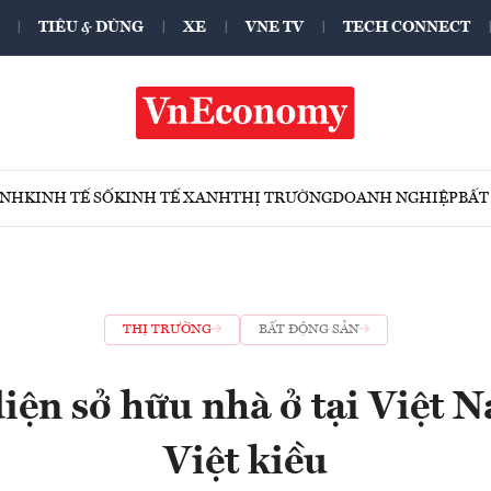
TIÊU & DÙNG
XE
VNE TV
TECH CONNECT
ÍNH
KINH TẾ SỐ
KINH TẾ XANH
THỊ TRƯỜNG
DOANH NGHIỆP
BẤT
THỊ TRƯỜNG
BẤT ĐỘNG SẢN
iện sở hữu nhà ở tại Việt N
Việt kiều