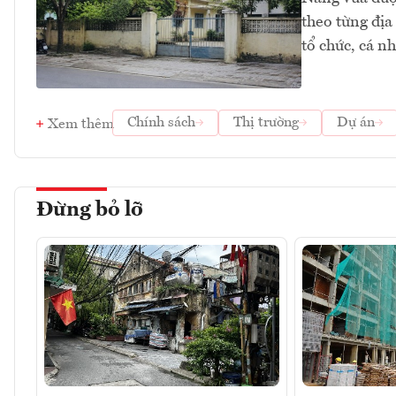
theo từng địa
tổ chức, cá n
Chính sách
Thị trường
Dự án
Xem thêm
Đừng bỏ lỡ