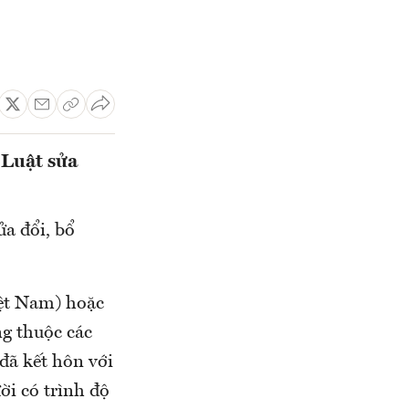
 Luật sửa
ửa đổi, bổ
iệt Nam) hoặc
g thuộc các
 đã kết hôn với
ời có trình độ