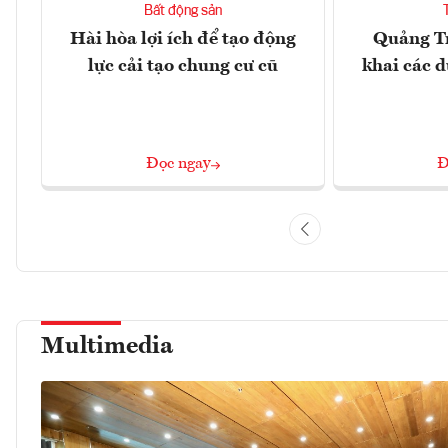
Bất động sản
Hài hòa lợi ích để tạo động
Quảng Tr
lực cải tạo chung cư cũ
khai các d
Đọc ngay
Đ
Multimedia