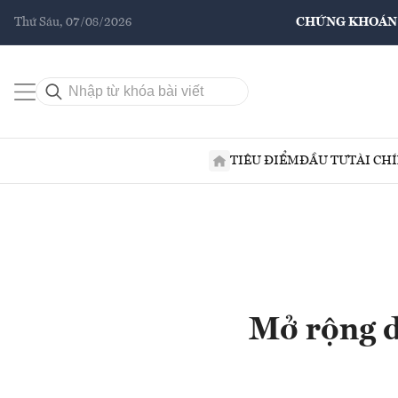
Thứ Sáu, 07/08/2026
CHỨNG KHOÁN
TIÊU ĐIỂM
ĐẦU TƯ
TÀI CH
Mở rộng d