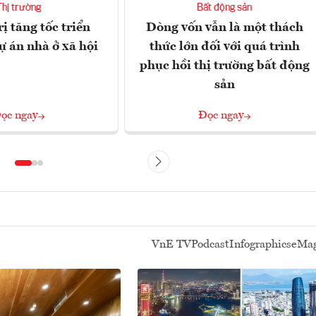
Thị trường
Bất động sản
ị tăng tốc triển
Dòng vốn vẫn là một thách
ự án nhà ở xã hội
thức lớn đối với quá trình
phục hồi thị trường bất động
sản
ọc ngay
Đọc ngay
VnE TV
Podcast
Infographics
eMag