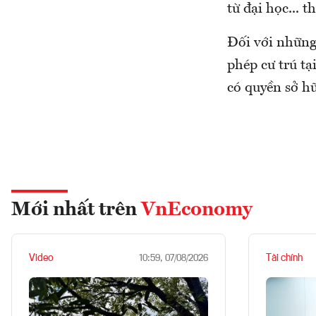
từ đại học... 
Đối với những
phép cư trú tạ
có quyền sở h
Mới nhất trên
VnEconomy
Video
Tài chính
10:59, 07/08/2026