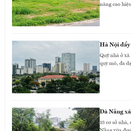
nâng cao hiệu
Hà Nội đẩy 
Quỹ nhà ở xã 
quy mô, đa dạ
Đà Nẵng xác
18 cơ sở nhà,
Nẵng vừa được