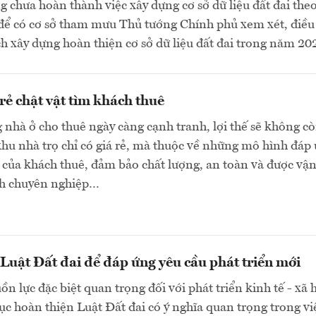
g chưa hoàn thành việc xây dựng cơ sở dữ liệu đất đai theo
 để có cơ sở tham mưu Thủ tướng Chính phủ xem xét, điều
h xây dựng hoàn thiện cơ sở dữ liệu đất đai trong năm 202
 rẻ chật vật tìm khách thuê
g nhà ở cho thuê ngày càng cạnh tranh, lợi thế sẽ không c
khu nhà trọ chỉ có giá rẻ, mà thuộc về những mô hình đáp
của khách thuê, đảm bảo chất lượng, an toàn và được vậ
h chuyên nghiệp…
Luật Đất đai để đáp ứng yêu cầu phát triển mới
ồn lực đặc biệt quan trọng đối với phát triển kinh tế - xã h
 tục hoàn thiện Luật Đất đai có ý nghĩa quan trọng trong vi