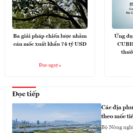
Ba giải pháp chiến lược nhằm
Ứng dụ
cán mốc xuất khẩu 74 tỷ USD
CUBHC
thưở
Đọc ngay
Đọc tiếp
Các địa phư
theo mốc ti
Bộ Nông nghi