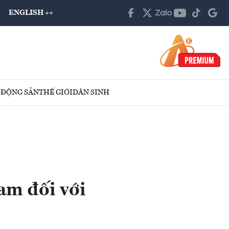
ENGLISH ++
 ĐỘNG SẢN
THẾ GIỚI
DÂN SINH
am đối với