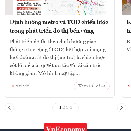
Định hướng metro và TOD chiến lược
K
trong phát triển đô thị bền vững
K
Phát triển đô thị theo định hướng giao
K
thông công cộng (TOD) kết hợp với mạng
V
lưới đường sắt đô thị (metro) là chiến lược
cốt lõi để giải quyết ùn tắc và tái cấu trúc
không gian. Mô hình này tập...
10
bài viết
Xem tất cả
2
1
2
3
4