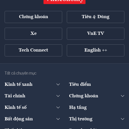
Chứng khoán
Tiêu & Dùng
Xe
VnE TV
Tech Connect
English ++
Tất cả chuyên mục
Kinh tế xanh
Tiêu điểm
Chuyển động xanh
Tài chính
Chứng khoán
Pháp lý
Ngân hàng
Doanh nghiệp niêm yết
Kinh tế số
Hạ tầng
Thương hiệu xanh
Thị trường vốn
Thị trường
Sản phẩm - Thị trường
Bất động sản
Thị trường
Diễn đàn
Thuế
Đầu tư
Tài sản số
Chính sách
Xuất nhập khẩu