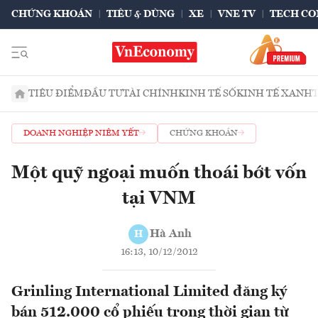
CHỨNG KHOÁN
TIÊU & DÙNG
XE
VNE TV
TECH CO
TIÊU ĐIỂM
ĐẦU TƯ
TÀI CHÍNH
KINH TẾ SỐ
KINH TẾ XANH
DOANH NGHIỆP NIÊM YẾT
CHỨNG KHOÁN
Một quỹ ngoại muốn thoái bớt vốn
tại VNM
Hà Anh
H
16:13, 10/12/2012
Grinling International Limited đăng ký
bán 512.000 cổ phiếu trong thời gian từ