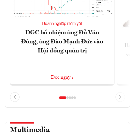
Doanh nghiệp niêm yết
DGC bổ nhiệm ông Đỗ Văn
Đông, ông Đào Mạnh Đức vào
Báo
Hội đồng quản trị
và 
Đọc ngay
Multimedia