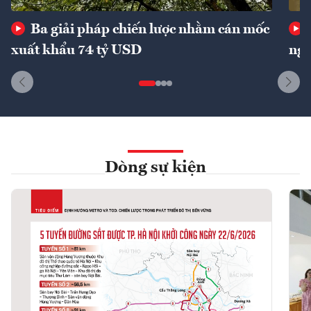
Ba giải pháp chiến lược nhằm cán mốc
xuất khẩu 74 tỷ USD
ngu
Dòng sự kiện