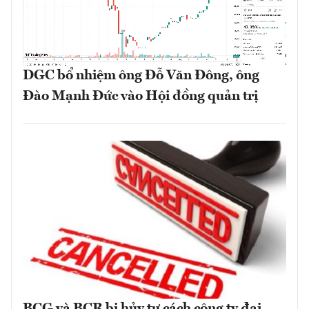
DGC bổ nhiệm ông Đỗ Văn Đông, ông
Đào Mạnh Đức vào Hội đồng quản trị
BCG và BCR bị hủy tư cách công ty đại