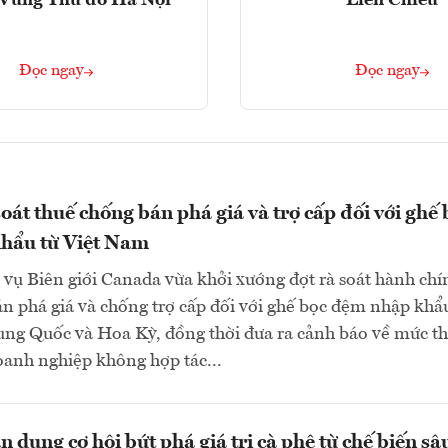
- Vùng Thủ đô Hà Nội
Liên Chiểu
Đọc ngay
Đọc ngay
oát thuế chống bán phá giá và trợ cấp đối với ghế 
hẩu từ Việt Nam
vụ Biên giới Canada vừa khởi xướng đợt rà soát hành chí
n phá giá và chống trợ cấp đối với ghế bọc đệm nhập khẩ
ung Quốc và Hoa Kỳ, đồng thời đưa ra cảnh báo về mức t
oanh nghiệp không hợp tác...
 dụng cơ hội bứt phá giá trị cà phê từ chế biến sâ