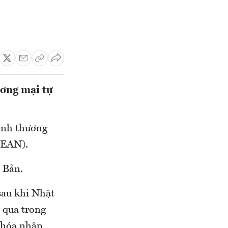
ơng mại tự
ịnh thương
SEAN).
 Bản.
 sau khi Nhật
 qua trong
 hóa nhập