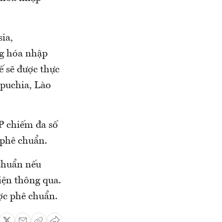
ia,
ng hóa nhập
 sẽ được thực
puchia, Lào
P chiếm đa số
 phê chuẩn.
 chuẩn nếu
iện thông qua.
ợc phê chuẩn.