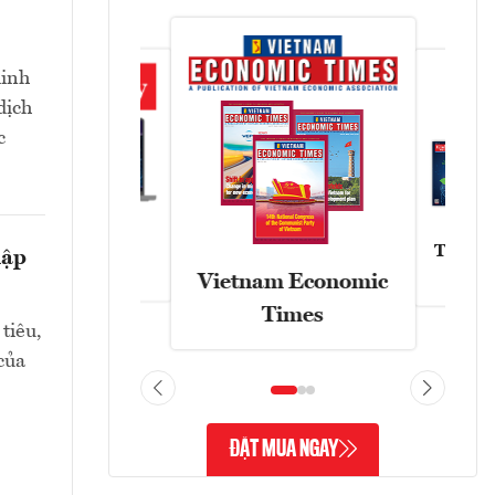
kinh
dịch
c
Tạp chí
hập
Askonomy
Vietnam Economic
Times
tiêu,
 của
ĐẶT MUA NGAY