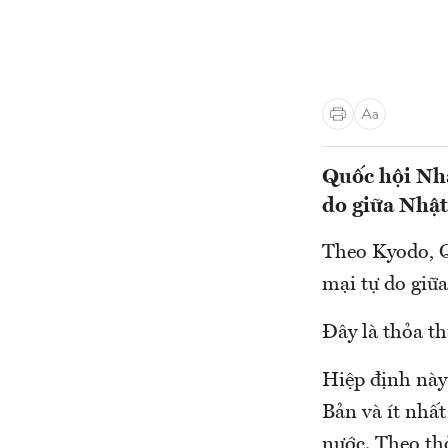
Quốc hội Nhậ
do giữa Nhậ
Theo Kyodo, Q
mại tự do giữ
Đây là thỏa t
Hiệp định này 
Bản và ít nhấ
nước. Theo th