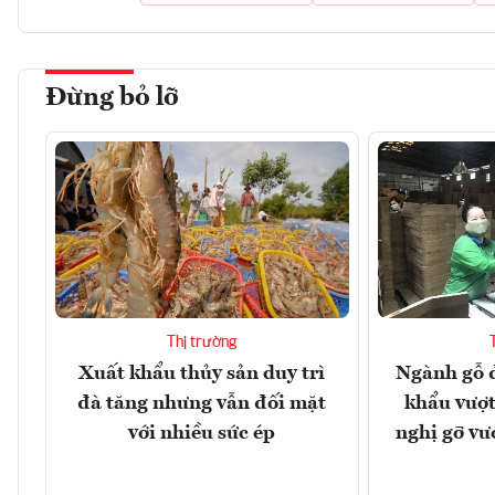
Đừng bỏ lỡ
Thị trường
Xuất khẩu thủy sản duy trì
Ngành gỗ đ
đà tăng nhưng vẫn đối mặt
khẩu vượt
với nhiều sức ép
nghị gỡ vư