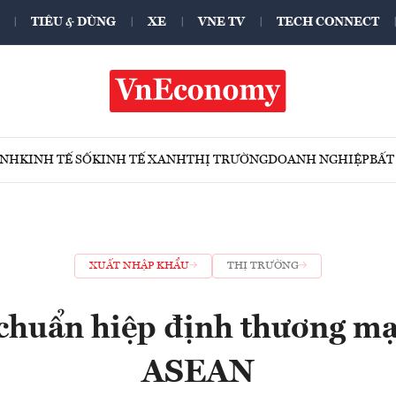
TIÊU & DÙNG
XE
VNE TV
TECH CONNECT
ÍNH
KINH TẾ SỐ
KINH TẾ XANH
THỊ TRƯỜNG
DOANH NGHIỆP
BẤT
XUẤT NHẬP KHẨU
THỊ TRƯỜNG
chuẩn hiệp định thương mại
ASEAN