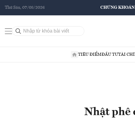
Thứ Sáu, 07/08/2026
CHỨNG KHOÁN
TIÊU ĐIỂM
ĐẦU TƯ
TÀI CH
Nhật phê 