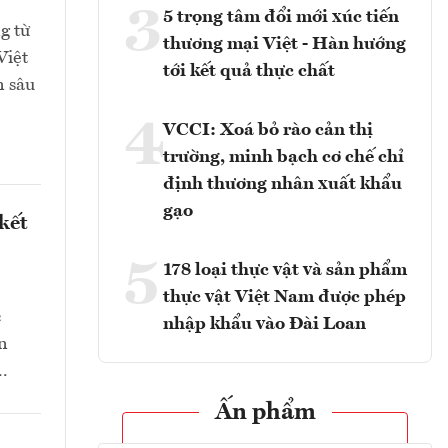
3
5 trọng tâm đổi mới xúc tiến
g từ
thương mại Việt - Hàn hướng
Việt
tới kết quả thực chất
n sâu
4
VCCI: Xoá bỏ rào cản thị
trường, minh bạch cơ chế chỉ
định thương nhân xuất khẩu
gạo
kết
5
178 loại thực vật và sản phẩm
thực vật Việt Nam được phép
c
nhập khẩu vào Đài Loan
n
..
Ấn phẩm