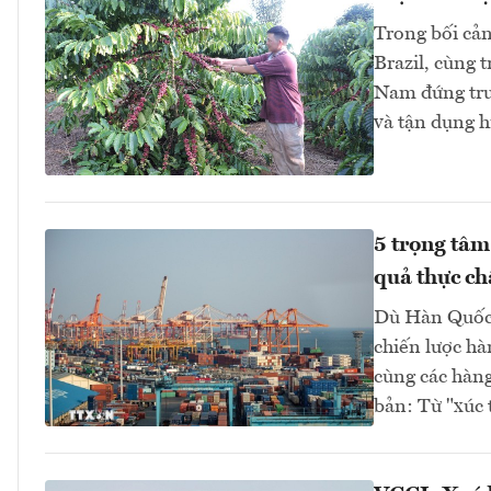
Trong bối cản
Brazil, cùng 
Nam đứng trướ
và tận dụng h
5 trọng tâm
quả thực ch
Dù Hàn Quốc t
chiến lược hà
cùng các hàng
bản: Từ "xúc 