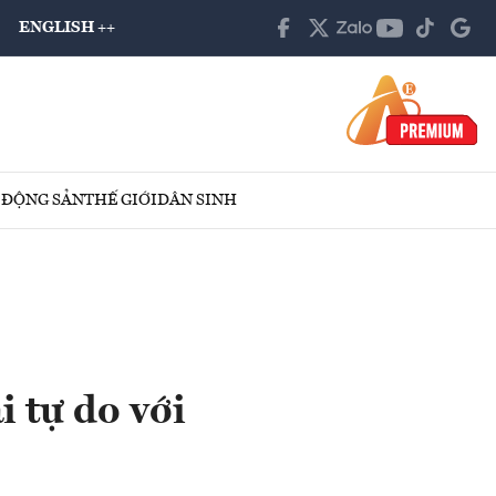
ENGLISH ++
 ĐỘNG SẢN
THẾ GIỚI
DÂN SINH
 tự do với