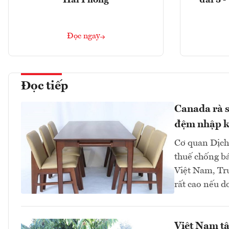
Hải Phòng
đai 5 
Đọc ngay
Đọc tiếp
Canada rà s
đệm nhập k
Cơ quan Dịch 
thuế chống bá
Việt Nam, Tr
rất cao nếu d
Việt Nam tận