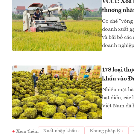
VCCI: Xoá b
thương nhâ
Cơ chế "vòng 
doanh xuất gạ
và bãi bỏ các
doanh nghiệp.
178 loại th
khẩu vào Đ
Nhiều mặt hàn
hạt điều, các 
Việt Nam đã h
Xuất nhập khẩu
Khung pháp lý
Xem thêm