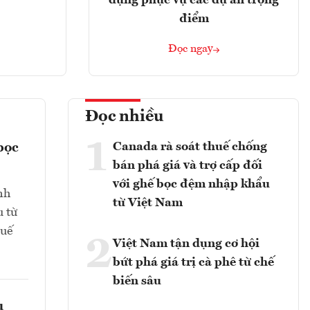
dựng phục vụ các dự án trọng
điểm
Đọc ngay
Đọc nhiều
1
Canada rà soát thuế chống
bọc
bán phá giá và trợ cấp đối
với ghế bọc đệm nhập khẩu
nh
từ Việt Nam
u từ
huế
2
Việt Nam tận dụng cơ hội
bứt phá giá trị cà phê từ chế
biến sâu
u