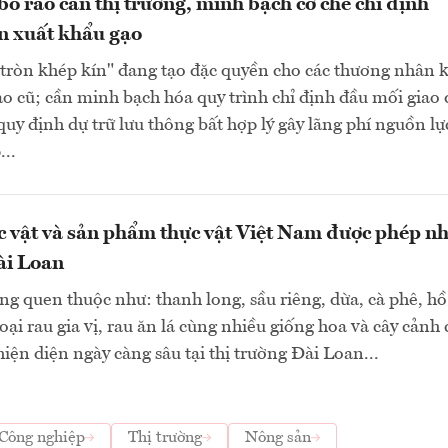
ỏ rào cản thị trường, minh bạch cơ chế chỉ định
n xuất khẩu gạo
tròn khép kín" đang tạo đặc quyền cho các thương nhân 
o cũ; cần minh bạch hóa quy trình chỉ định đầu mối giao 
 quy định dự trữ lưu thông bất hợp lý gây lãng phí nguồn lự
..
ực vật và sản phẩm thực vật Việt Nam được phép n
ài Loan
g quen thuộc như: thanh long, sầu riêng, dừa, cà phê, hồ 
loại rau gia vị, rau ăn lá cùng nhiều giống hoa và cây cảnh
iện diện ngày càng sâu tại thị trường Đài Loan...
Công nghiệp
Thị trường
Nông sản