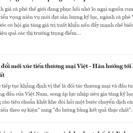
h giá cà phê thế giới đang phục hồi nhờ lo ngại nguồn cun
triển vọng niên vụ mới đạt sản lượng kỷ lục, ngành cà phê 
c cơ hội gia tăng giá trị xuất khẩu nếu đẩy mạnh chế biế
iệu quả các thị trường trọng điểm…
 đổi mới xúc tiến thương mại Việt - Hàn hướng tới 
ất
iếp tục khẳng định vị thế là đối tác thương mại và đầu tư
ng đầu của Việt Nam, song áp lực nhập siêu gia tăng kỷ lụ
 rào tiêu chuẩn khắt khe đòi hỏi một bước chuyển dịch că
tiến theo sự kiện" sang "đo lường bằng kết quả thực chất".