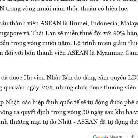
 trong vòng mười năm thỏa thuận có hiệu lực.
 sáu thành viên ASEAN là Brunei, Indonesia, Malays
Singapore và Thái Lan sẽ miễn thuế đối với 90% hà
Bản trong vòng mười năm. Lộ trình miễn giảm thuế
n đối với bốn thành viên ASEAN là Myanmar, Cam
 đã được Hạ viện Nhật Bản do đảng cầm quyền LD
g qua vào ngày 22/5, nhưng chưa được thượng viện
p Nhật, các hiệp định quốc tế sẽ tự động được phê
hông ra quyết định trong vòng 30 ngày sau khi hạ v
định thương mại tự do Nhật - ASEAN đã tự động đư