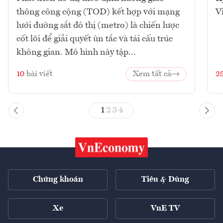
thông công cộng (TOD) kết hợp với mạng
V
lưới đường sắt đô thị (metro) là chiến lược
cốt lõi để giải quyết ùn tắc và tái cấu trúc
không gian. Mô hình này tập...
10
bài viết
Xem tất cả
2
1
2
3
4
Chứng khoán
Tiêu & Dùng
Xe
VnE TV