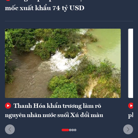
mốc xuất khẩu 74 tỷ USD
Thanh Hóa khẩn trương làm rõ
nguyên nhân nước suối Xú đổi màu
phí