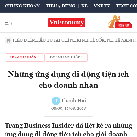
CHỨNG KHOÁN
TIÊU & DÙNG
XE
VNE TV
TECH CO
TIÊU ĐIỂM
ĐẦU TƯ
TÀI CHÍNH
KINH TẾ SỐ
KINH TẾ XANH
DOANH NHÂN
DOANH NGHIỆP
Những ứng dụng di động tiện ích
cho doanh nhân
Thanh Hải
T
06:00, 15/08/2013
Trang Business Insider đã liệt kê ra những
ứng dụng di động tiện ích cho giới doanh