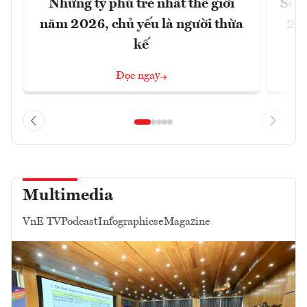
Những tỷ phú trẻ nhất thế giới
Số n
năm 2026, chủ yếu là người thừa
26%
kế
Đọc ngay
Multimedia
VnE TV
Podcast
Infographics
eMagazine