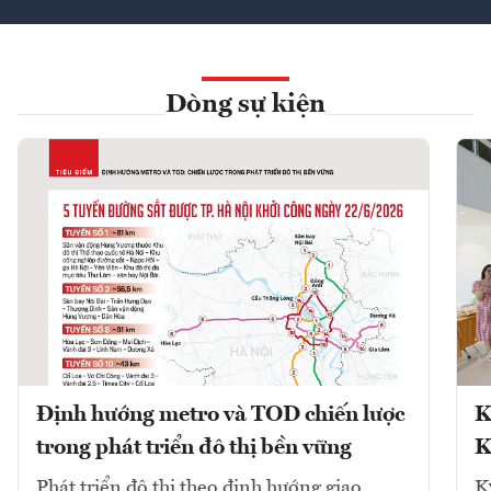
Dòng sự kiện
Định hướng metro và TOD chiến lược
K
trong phát triển đô thị bền vững
K
Phát triển đô thị theo định hướng giao
K