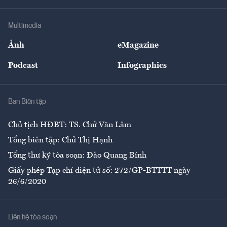
Hạ tầng
Sức khỏe
Khung pháp lý
Doanh nghiệp
Địa phương
Thị trường
Bảo hiểm
Multimedia
Sự kiện
Nhân lực
Ảnh
eMagazine
Đẹp +
An sinh
Podcast
Infographics
Giải trí
Y tế
Nhà
Ban Biên tập
Ẩm thực
Chủ tịch HĐBT: TS. Chử Văn Lâm
Tổng biên tập: Chử Thị Hạnh
Tổng thư ký tòa soạn: Đào Quang Bính
Giấy phép Tạp chí điện tử số: 272/GP-BTTTT ngày
26/6/2020
Liên hệ tòa soạn