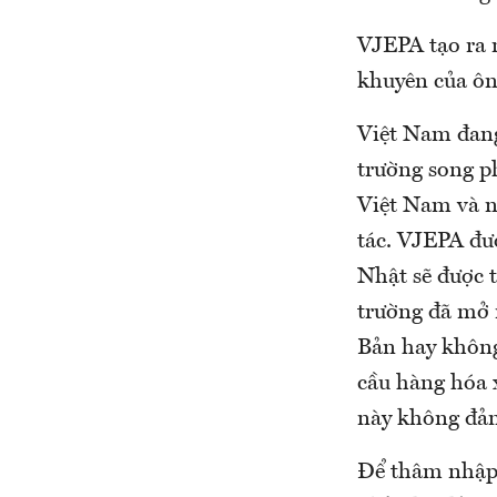
VJEPA tạo ra 
khuyên của ô
Việt Nam đang
trường song p
Việt Nam và n
tác. VJEPA đư
Nhật sẽ được 
trường đã mở 
Bản hay không
cầu hàng hóa x
này không đảm
Để thâm nhập 