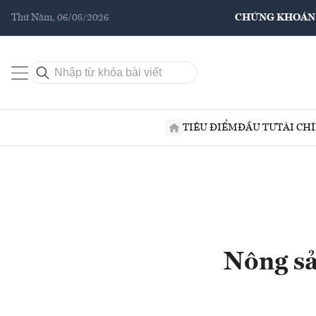
Thứ Năm, 06/08/2026
CHỨNG KHOÁN
TIÊU ĐIỂM
ĐẦU TƯ
TÀI CH
Nông sả