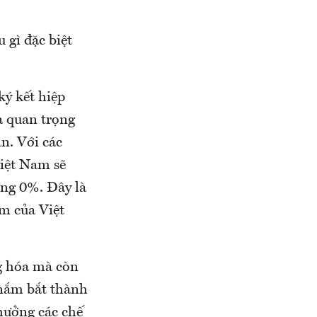
 gì đặc biệt
ký kết hiệp
a quan trọng
n. Với các
iệt Nam sẽ
ằng 0%. Đây là
ểm của Việt
ng hóa mà còn
 nắm bắt thành
 hưởng các chế