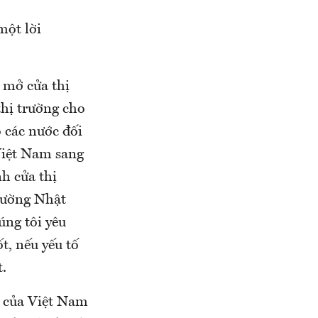
một lời
 mở cửa thị
thị trường cho
 các nước đối
Việt Nam sang
h cửa thị
rường Nhật
úng tôi yêu
t, nếu yếu tố
.
u của Việt Nam