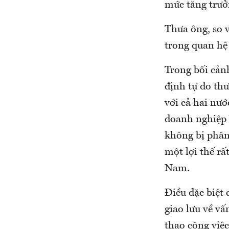
mức tăng trưở
Thưa ông, so v
trong quan hệ
Trong bối cảnh
định tự do th
với cả hai nướ
doanh nghiệp 
không bị phân 
một lợi thế rấ
Nam.
Điều đặc biệt
giao lưu về v
thạo công việc