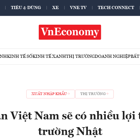
TIÊU & DÙNG
XE
VNE TV
TECH CONNECT
ÍNH
KINH TẾ SỐ
KINH TẾ XANH
THỊ TRƯỜNG
DOANH NGHIỆP
BẤT
XUẤT NHẬP KHẨU
THỊ TRƯỜNG
n Việt Nam sẽ có nhiều lợi t
trường Nhật