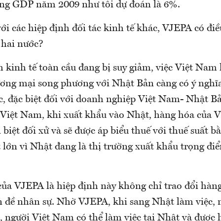
ng GDP năm 2009 như tôi dự đoán là 6%.
ới các hiệp định đối tác kinh tế khác, VJEPA có điều
 hai nước?
 kinh tế toàn cầu đang bị suy giảm, việc Việt Nam 
ương mại song phương với Nhật Bản càng có ý nghĩ
c, đặc biệt đối với doanh nghiệp Việt Nam- Nhật Bả
Việt Nam, khi xuất khẩu vào Nhật, hàng hóa của V
biệt đối xử và sẽ được áp biểu thuế với thuế suất b
t lớn vì Nhật đang là thị trường xuất khẩu trọng đi
 của VJEPA là hiệp định này không chỉ trao đổi hà
ấn đề nhân sự. Nhờ VJEPA, khi sang Nhật làm việc,
, người Việt Nam có thể làm việc tại Nhật và được