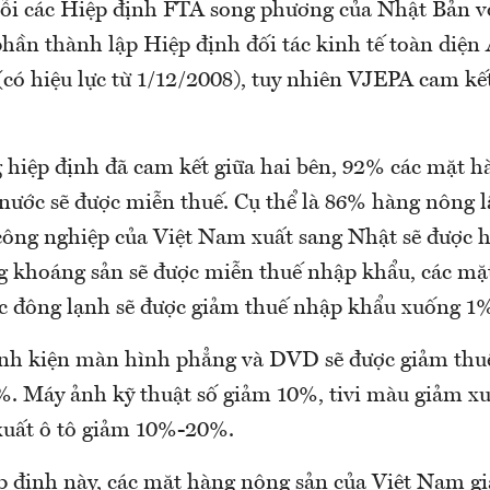
ỗi các Hiệp định FTA song phương của Nhật Bản v
ần thành lập Hiệp định đối tác kinh tế toàn diệ
có hiệu lực từ 1/12/2008), tuy nhiên VJEPA cam kế
 hiệp định đã cam kết giữa hai bên, 92% các mặt h
 nước sẽ được miễn thuế. Cụ thể là 86% hàng nông 
ông nghiệp của Việt Nam xuất sang Nhật sẽ được 
g khoáng sản sẽ được miễn thuế nhập khẩu, các mặ
 đông lạnh sẽ được giảm thuế nhập khẩu xuống 1%
linh kiện màn hình phẳng và DVD sẽ được giảm thu
. Máy ảnh kỹ thuật số giảm 10%, tivi màu giảm x
 xuất ô tô giảm 10%-20%.
p định này, các mặt hàng nông sản của Việt Nam g