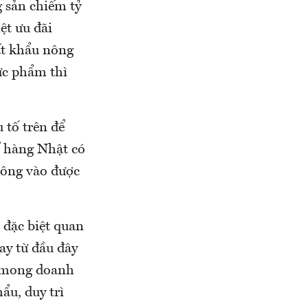
 sản chiếm tỷ
ệt ưu đãi
ất khẩu nông
ực phẩm thì
tố trên để
ể hàng Nhật có
hông vào được
 đặc biệt quan
ay từ đầu đây
i mong doanh
ẩu, duy trì