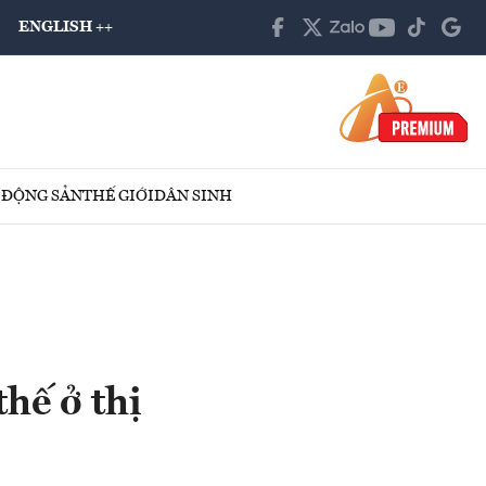
ENGLISH ++
 ĐỘNG SẢN
THẾ GIỚI
DÂN SINH
hế ở thị