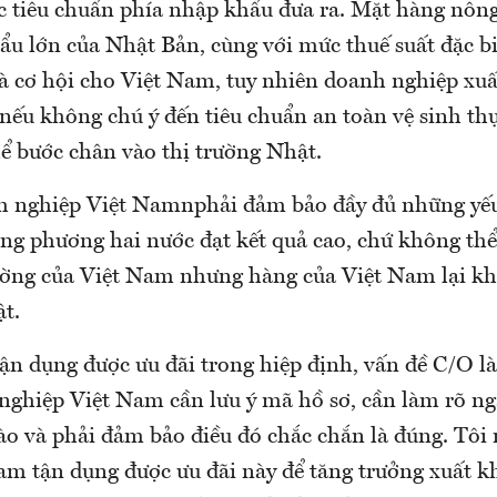
ác tiêu chuẩn phía nhập khẩu đưa ra. Mặt hàng nông
ẩu lớn của Nhật Bản, cùng với mức thuế suất đặc bi
à cơ hội cho Việt Nam, tuy nhiên doanh nghiệp xu
nếu không chú ý đến tiêu chuẩn an toàn vệ sinh th
ể bước chân vào thị trường Nhật.
 nghiệp Việt Namnphải đảm bảo đầy đủ những yếu 
ng phương hai nước đạt kết quả cao, chứ không th
rường của Việt Nam nhưng hàng của Việt Nam lại k
t.
ận dụng được ưu đãi trong hiệp định, vấn đề C/O là
nghiệp Việt Nam cần lưu ý mã hồ sơ, cần làm rõ ng
ào và phải đảm bảo điều đó chắc chắn là đúng. Tô
am tận dụng được ưu đãi này để tăng trưởng xuất kh