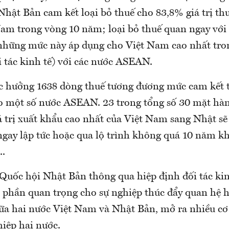
 Nhật Bản cam kết loại bỏ thuế cho 83,8% giá trị t
am trong vòng 10 năm; loại bỏ thuế quan ngay với 
những mức này áp dụng cho Việt Nam cao nhất tro
i tác kinh tế) với các nước ASEAN.
 hưởng 1638 dòng thuế tương đương mức cam kết 
 một số nước ASEAN. 23 trong tổng số 30 mặt hà
iá trị xuất khẩu cao nhất của Việt Nam sang Nhật s
ngay lập tức hoặc qua lộ trình không quá 10 năm k
..
 Quốc hội Nhật Bản thông qua hiệp định đối tác ki
 phần quan trọng cho sự nghiệp thúc đẩy quan hệ h
ữa hai nước Việt Nam và Nhật Bản, mở ra nhiều cơ
iệp hai nước.