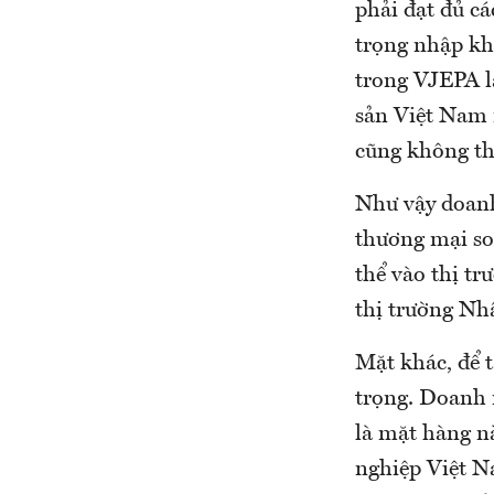
phải đạt đủ c
trọng nhập kh
trong VJEPA l
sản Việt Nam 
cũng không th
Như vậy doanh
thương mại so
thể vào thị t
thị trường Nhậ
Mặt khác, để t
trọng. Doanh 
là mặt hàng n
nghiệp Việt N