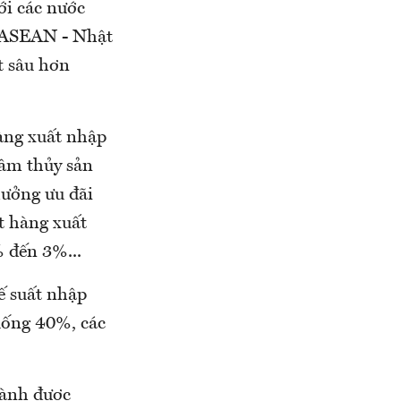
ới các nước
n ASEAN - Nhật
t sâu hơn
àng xuất nhập
lâm thủy sản
hưởng ưu đãi
t hàng xuất
 đến 3%...
ế suất nhập
uống 40%, các
iành được