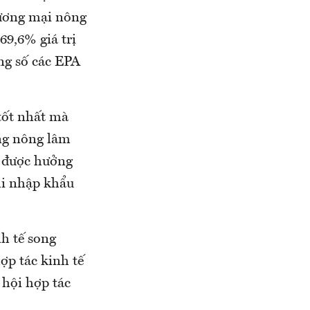
hương mại nông
69,6% giá trị
ng số các EPA
tốt nhất mà
ng nông lâm
ẽ được hưởng
hi nhập khẩu
nh tế song
ợp tác kinh tế
 hội hợp tác