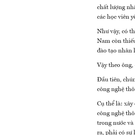
chất lượng nh
các học viên y
Như vậy, có th
Nam còn thiếu 
đào tạo nhân 
Vậy theo ông,
Đầu tiên, chún
công nghệ thô
Cụ thể là: xây
công nghệ thô
trong nước và 
ra, phải có sự