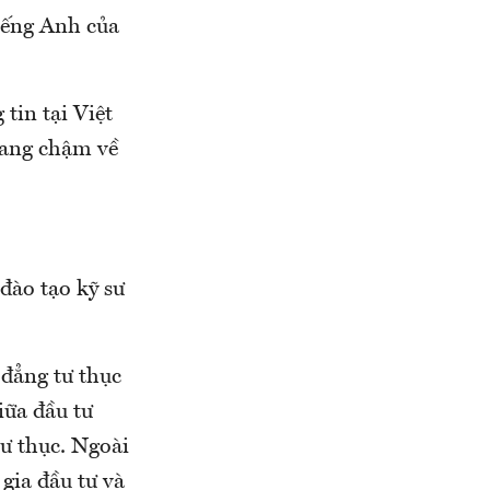
iếng Anh của
tin tại Việt
 đang chậm về
 đào tạo kỹ sư
 đẳng tư thục
iữa đầu tư
tư thục. Ngoài
gia đầu tư và