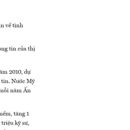
n về tình
ng tin của thị
năm 2010, dự
g tin. Nước Mỹ
ì mỗi năm Ấn
mềm, tăng 1
triệu kỹ sư,