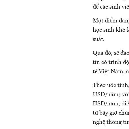
để các sinh v
Một điểm đáng
học sinh khó 
suất.
Qua đó, sẽ đà
tin có trình đ
tế Việt Nam, 
Theo ước tính
USD/năm; với 1
USD/năm, điều
từ bây giờ chú
nghệ thông ti