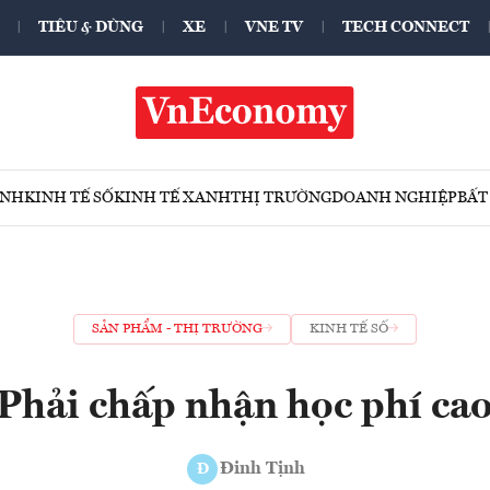
TIÊU & DÙNG
XE
VNE TV
TECH CONNECT
ÍNH
KINH TẾ SỐ
KINH TẾ XANH
THỊ TRƯỜNG
DOANH NGHIỆP
BẤT
SẢN PHẨM - THỊ TRƯỜNG
KINH TẾ SỐ
Phải chấp nhận học phí ca
Đinh Tịnh
Đ