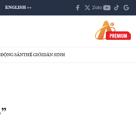
ENGLISH ++
 ĐỘNG SẢN
THẾ GIỚI
DÂN SINH
o”