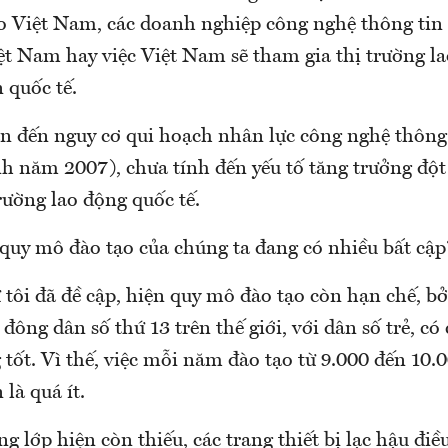
o Việt Nam, các doanh nghiệp công nghệ thông tin
iệt Nam hay việc Việt Nam sẽ tham gia thị trường l
 quốc tế.
ẫn đến nguy cơ qui hoạch nhân lực công nghệ thông
h năm 2007), chưa tính đến yếu tố tăng trưởng đột 
rường lao động quốc tế.
 quy mô đào tạo của chúng ta đang có nhiều bất cập
tôi đã đề cập, hiện quy mô đào tạo còn hạn chế, bở
 đông dân số thứ 13 trên thế giới, với dân số trẻ, có
tốt. Vì thế, việc mỗi năm đào tạo từ 9.000 đến 10.
 là quá ít.
ng lớp hiện còn thiếu, các trang thiết bị lạc hậu đi