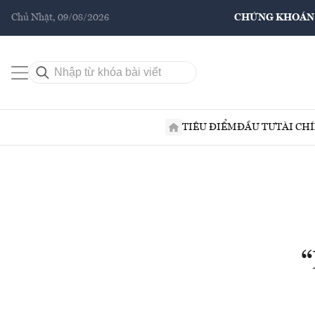
Chủ Nhật, 09/08/2026
CHỨNG KHOÁN
TIÊU ĐIỂM
ĐẦU TƯ
TÀI CH
“