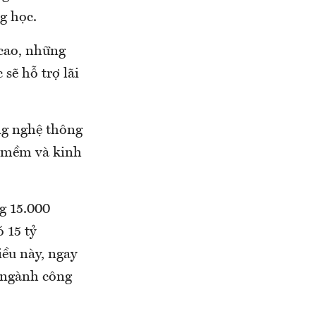
g học.
 cao, những
sẽ hỗ trợ lãi
ng nghệ thông
n mềm và kinh
g 15.000
 15 tỷ
ều này, ngay
o ngành công