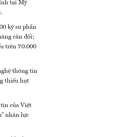
ính tại Mỹ
.
00 kỹ sư phần
năng cân đối;
u trên 70.000
nghệ thông tin
g thiếu hụt
tin của Việt
u” nhân lực