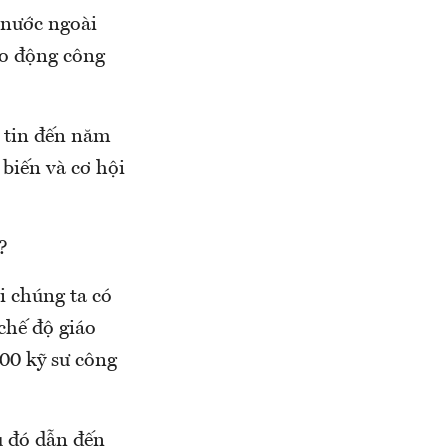
 nước ngoài
ao động công
 tin đến năm
biến và cơ hội
?
i chúng ta có
 chế độ giáo
000 kỹ sư công
ều đó dẫn đến