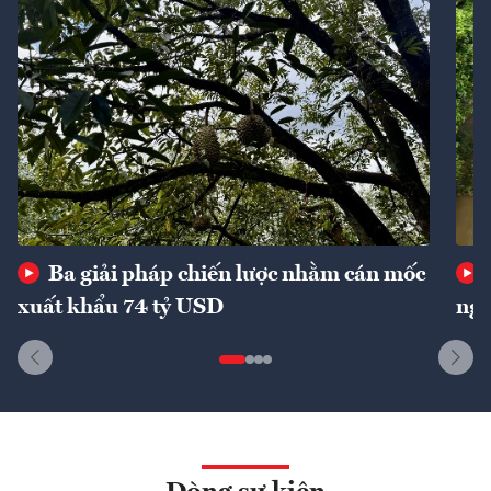
Ba giải pháp chiến lược nhằm cán mốc
xuất khẩu 74 tỷ USD
ngu