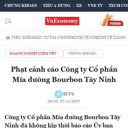
CHỨNG KHOÁN
TIÊU & DÙNG
XE
VNE TV
TECH CO
TIÊU ĐIỂM
ĐẦU TƯ
TÀI CHÍNH
KINH TẾ SỐ
KINH TẾ XANH
DOANH NGHIỆP NIÊM YẾT
CHỨNG KHOÁN
Phạt cảnh cáo Công ty Cổ phần
Mía đường Bourbon Tây Ninh
H.Vũ
H
09:29, 27/11/2007
Công ty Cổ phần Mía đường Bourbon Tây
Ninh đã không kịp thời báo cáo Ủy ban