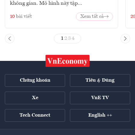
không gian. Mô hình này tập...
10
bài viết
Xem tất cả
2
1
2
3
4
Chứng khoán
Tiêu & Dùng
Xe
VnE TV
Tech Connect
English ++