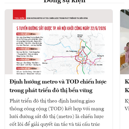
Dòng sự kiện
Định hướng metro và TOD chiến lược
K
trong phát triển đô thị bền vững
K
Phát triển đô thị theo định hướng giao
K
thông công cộng (TOD) kết hợp với mạng
V
lưới đường sắt đô thị (metro) là chiến lược
cốt lõi để giải quyết ùn tắc và tái cấu trúc