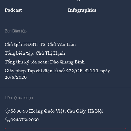
Đẹp +
An sinh
Podcast
Infographics
Giải trí
Y tế
Nhà
Ban Biên tập
Ẩm thực
Chủ tịch HĐBT: TS. Chử Văn Lâm
Tổng biên tập: Chử Thị Hạnh
Tổng thư ký tòa soạn: Đào Quang Bính
Giấy phép Tạp chí điện tử số: 272/GP-BTTTT ngày
26/6/2020
Liên hệ tòa soạn
Số 96-98 Hoàng Quốc Việt, Cầu Giấy, Hà Nội
02437552050