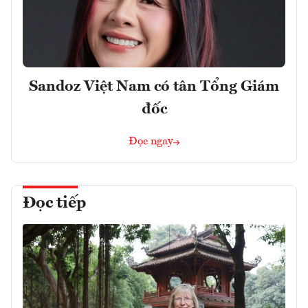
Sandoz Việt Nam có tân Tổng Giám
đốc
Đọc ngay
Đọc tiếp