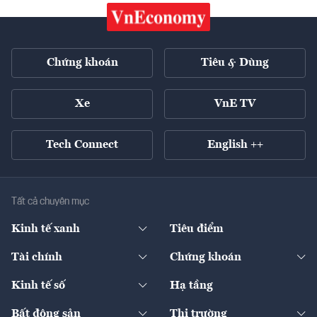
Chứng khoán
Tiêu & Dùng
Xe
VnE TV
Tech Connect
English ++
Tất cả chuyên mục
Kinh tế xanh
Tiêu điểm
Chuyển động xanh
Tài chính
Chứng khoán
Pháp lý
Ngân hàng
Doanh nghiệp niêm yết
Kinh tế số
Hạ tầng
Thương hiệu xanh
Thị trường vốn
Thị trường
Sản phẩm - Thị trường
Bất động sản
Thị trường