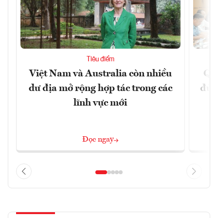
Tiêu điểm
Việt Nam và Australia còn nhiều
Qu
dư địa mở rộng hợp tác trong các
đủ 
lĩnh vực mới
Đọc ngay