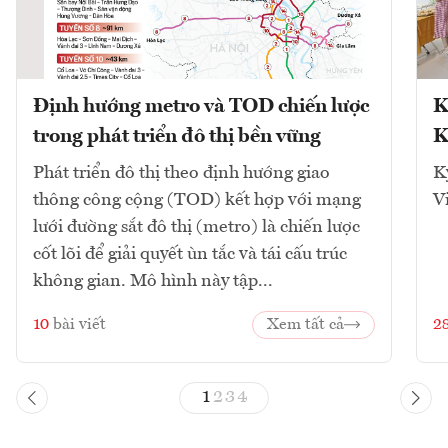
Định hướng metro và TOD chiến lược
K
trong phát triển đô thị bền vững
K
Phát triển đô thị theo định hướng giao
K
thông công cộng (TOD) kết hợp với mạng
V
lưới đường sắt đô thị (metro) là chiến lược
cốt lõi để giải quyết ùn tắc và tái cấu trúc
không gian. Mô hình này tập...
10
bài viết
Xem tất cả
2
1
2
3
4