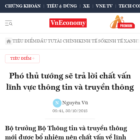
CHỨNG KHOÁN
TIÊU & DÙNG
XE
VNE TV
TECH CO
TIÊU ĐIỂM
ĐẦU TƯ
TÀI CHÍNH
KINH TẾ SỐ
KINH TẾ XANH
TIÊU ĐIỂM
Phó thủ tướng sẽ trả lời chất vấn
lĩnh vực thông tin và truyền thông
Nguyên Vũ
N
08:41, 30/10/2018
Bộ trưởng Bộ Thông tin và truyền thông
mới được bổ nhiệm nên chất vấn về lĩnh