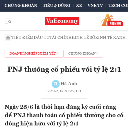
CHỨNG KHOÁN
TIÊU & DÙNG
XE
VNE TV
TECH CO
TIÊU ĐIỂM
ĐẦU TƯ
TÀI CHÍNH
KINH TẾ SỐ
KINH TẾ XANH
DOANH NGHIỆP NIÊM YẾT
CHỨNG KHOÁN
PNJ thưởng cổ phiếu với tỷ lệ 2:1
Hà Anh
H
22:42, 03/06/2010
Ngày 25/6 là thời hạn đăng ký cuối cùng
để PNJ thanh toán cổ phiếu thưởng cho cổ
đông hiện hữu với tỷ lệ 2:1