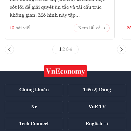
cốt lõi để giải quyết ùn tắc và tái cấu trúc
không gian. Mô hình này tập...
10
bài viết
Xem tất cả
2
1
2
3
4
Chứng khoán
Tiêu & Dùng
Xe
VnE TV
Tech Connect
English ++