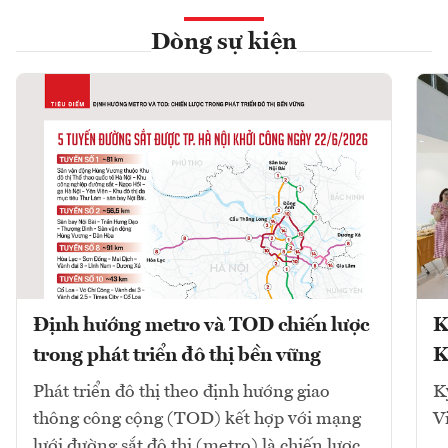
Dòng sự kiện
Định hướng metro và TOD chiến lược
K
trong phát triển đô thị bền vững
K
Phát triển đô thị theo định hướng giao
K
thông công cộng (TOD) kết hợp với mạng
V
lưới đường sắt đô thị (metro) là chiến lược