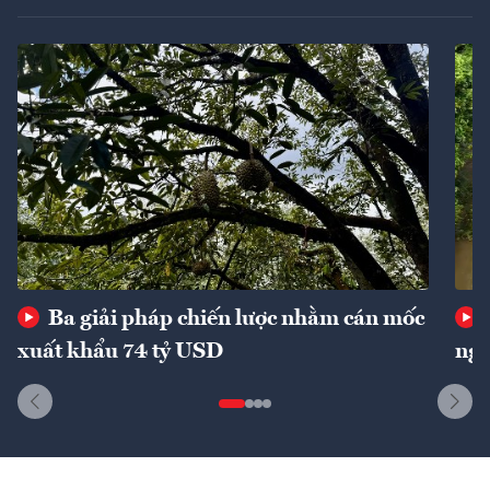
Ba giải pháp chiến lược nhằm cán mốc
xuất khẩu 74 tỷ USD
ngu