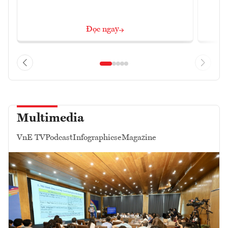
Đọc ngay
Multimedia
VnE TV
Podcast
Infographics
eMagazine