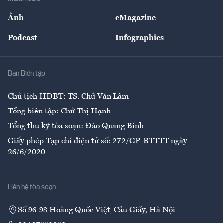
Sự kiện
Nhân lực
Ảnh
eMagazine
Đẹp +
An sinh
Podcast
Infographics
Giải trí
Y tế
Nhà
Ban Biên tập
Ẩm thực
Chủ tịch HĐBT: TS. Chử Văn Lâm
Tổng biên tập: Chử Thị Hạnh
Tổng thư ký tòa soạn: Đào Quang Bính
Giấy phép Tạp chí điện tử số: 272/GP-BTTTT ngày
26/6/2020
Liên hệ tòa soạn
Số 96-98 Hoàng Quốc Việt, Cầu Giấy, Hà Nội