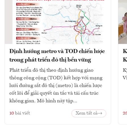
Định hướng metro và TOD chiến lược
K
trong phát triển đô thị bền vững
K
Phát triển đô thị theo định hướng giao
K
thông công cộng (TOD) kết hợp với mạng
V
lưới đường sắt đô thị (metro) là chiến lược
cốt lõi để giải quyết ùn tắc và tái cấu trúc
không gian. Mô hình này tập...
10
bài viết
Xem tất cả
2