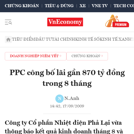
CHỨNG KHOÁN
TIÊU & DÙNG
XE
VNE TV
TECH CO
TIÊU ĐIỂM
ĐẦU TƯ
TÀI CHÍNH
KINH TẾ SỐ
KINH TẾ XANH
DOANH NGHIỆP NIÊM YẾT
CHỨNG KHOÁN
PPC công bố lãi gần 870 tỷ đồng
trong 8 tháng
N.Anh
N
14:42, 17/09/2009
Công ty Cổ phần Nhiệt điện Phả Lại vừa
thông báo kết quả kinh doanh tháng 8 và