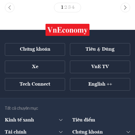
1
2
3
4
Chứng khoán
Tiêu & Dùng
Xe
VnE TV
Tech Connect
English ++
Tất cả chuyên mục
Kinh tế xanh
Tiêu điểm
Chuyển động xanh
Tài chính
Chứng khoán