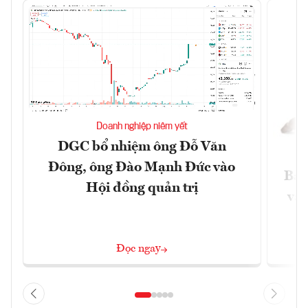
Doanh nghiệp niêm yết
DGC bổ nhiệm ông Đỗ Văn
Đông, ông Đào Mạnh Đức vào
Báo
Hội đồng quản trị
và 
Đọc ngay