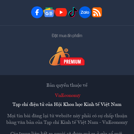
Đặt mua ấn phẩm
Bản quyền thuộc về
VnEconomy
Tạp chí điện tử của Hội Khoa học Kinh tế Việt Nam
Mọi tin bài đăng lại từ website này phải có sự chấp thuận
bằng văn bản của
Tạp chí Kinh tế Việt Nam - VnEconomy
Các trang liên kết ra ngoài sẽ được mở ra ở cửa sổ mới.