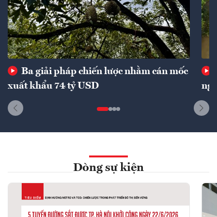
Ba giải pháp chiến lược nhằm cán mốc
xuất khẩu 74 tỷ USD
ngu
Dòng sự kiện