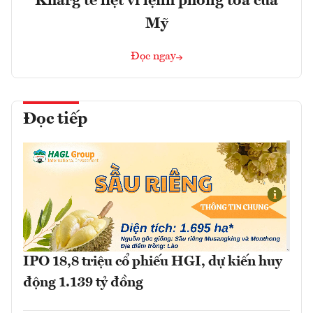
Kharg tê liệt vì lệnh phong tỏa của
Mỹ
Đọc ngay
Đọc tiếp
IPO 18,8 triệu cổ phiếu HGI, dự kiến huy
động 1.139 tỷ đồng