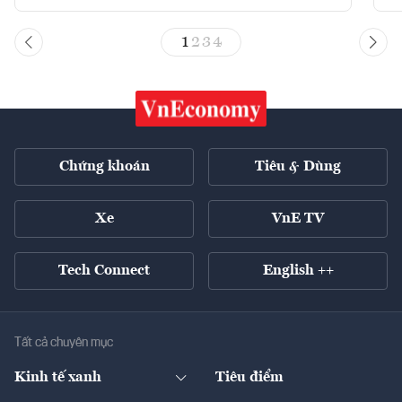
1
2
3
4
Chứng khoán
Tiêu & Dùng
Xe
VnE TV
Tech Connect
English ++
Tất cả chuyên mục
Kinh tế xanh
Tiêu điểm