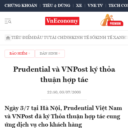
CHỨNG KHOÁN
TIÊU & DÙNG
XE
VNE TV
TECH CO
TIÊU ĐIỂM
ĐẦU TƯ
TÀI CHÍNH
KINH TẾ SỐ
KINH TẾ XANH
BẢO HIỂM
DÂN SINH
Prudential và VNPost ký thỏa
thuận hợp tác
22:50, 03/07/2008
Ngày 3/7 tại Hà Nội, Prudential Việt Nam
và VNPost đã ký Thỏa thuận hợp tác cung
ứng dịch vụ cho khách hàng