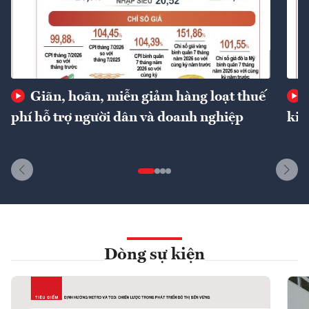
Giãn, hoãn, miễn giảm hàng loạt thuế
phí hỗ trợ người dân và doanh nghiệp
kin
Dòng sự kiện