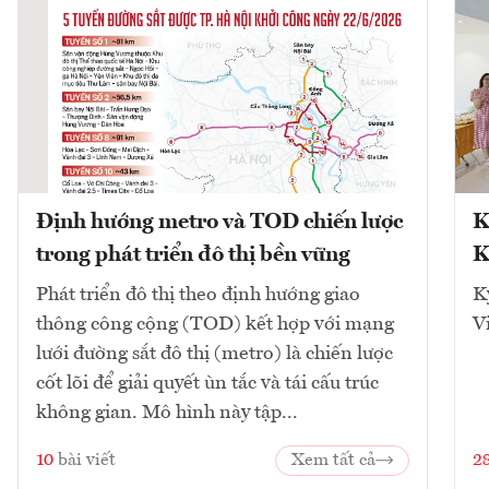
Định hướng metro và TOD chiến lược
K
trong phát triển đô thị bền vững
K
Phát triển đô thị theo định hướng giao
K
thông công cộng (TOD) kết hợp với mạng
V
lưới đường sắt đô thị (metro) là chiến lược
cốt lõi để giải quyết ùn tắc và tái cấu trúc
không gian. Mô hình này tập...
10
bài viết
Xem tất cả
2