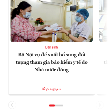
Dân sinh
Bộ Nội vụ đề xuất bổ sung đối
H
tượng tham gia bảo hiểm y tế do
thấ
Nhà nước đóng
Đọc ngay