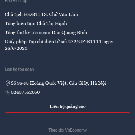
Ban Biên tập
Ẩm thực
Chủ tịch HĐBT: TS. Chử Văn Lâm
Tổng biên tập: Chử Thị Hạnh
Tổng thư ký tòa soạn: Đào Quang Bính
Giấy phép Tạp chí điện tử số: 272/GP-BTTTT ngày
26/6/2020
Liên hệ tòa soạn
Số 96-98 Hoàng Quốc Việt, Cầu Giấy, Hà Nội
02437552050
Liên hệ quảng cáo
Theo dõi VnEconomy