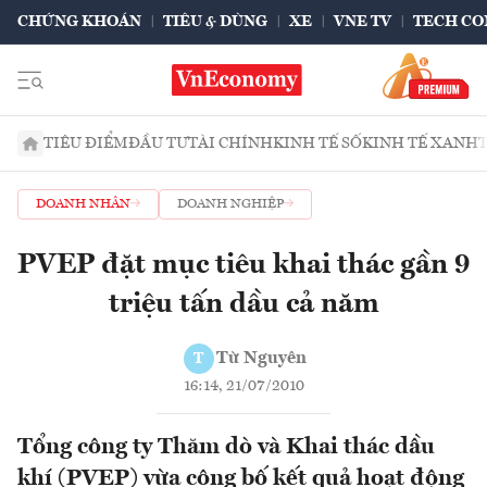
CHỨNG KHOÁN
TIÊU & DÙNG
XE
VNE TV
TECH CO
TIÊU ĐIỂM
ĐẦU TƯ
TÀI CHÍNH
KINH TẾ SỐ
KINH TẾ XANH
DOANH NHÂN
DOANH NGHIỆP
PVEP đặt mục tiêu khai thác gần 9
triệu tấn dầu cả năm
Từ Nguyên
T
16:14, 21/07/2010
Tổng công ty Thăm dò và Khai thác dầu
khí (PVEP) vừa công bố kết quả hoạt động