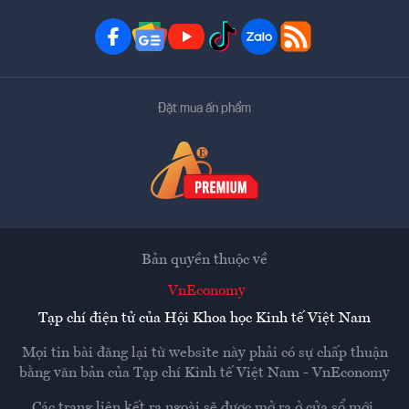
Đặt mua ấn phẩm
Bản quyền thuộc về
VnEconomy
Tạp chí điện tử của Hội Khoa học Kinh tế Việt Nam
Mọi tin bài đăng lại từ website này phải có sự chấp thuận
bằng văn bản của
Tạp chí Kinh tế Việt Nam - VnEconomy
Các trang liên kết ra ngoài sẽ được mở ra ở cửa sổ mới.