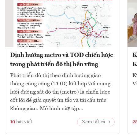
Định hướng metro và TOD chiến lược
K
trong phát triển đô thị bền vững
K
Phát triển đô thị theo định hướng giao
K
thông công cộng (TOD) kết hợp với mạng
V
lưới đường sắt đô thị (metro) là chiến lược
cốt lõi để giải quyết ùn tắc và tái cấu trúc
không gian. Mô hình này tập...
10
bài viết
Xem tất cả
2