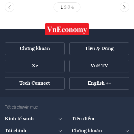
1
2
3
4
Chứng khoán
Tiêu & Dùng
Xe
VnE TV
Tech Connect
English ++
Tất cả chuyên mục
Kinh tế xanh
Tiêu điểm
Chuyển động xanh
Tài chính
Chứng khoán