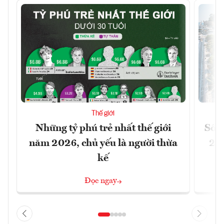
Thế giới
Những tỷ phú trẻ nhất thế giới
Số n
năm 2026, chủ yếu là người thừa
26%
kế
Đọc ngay