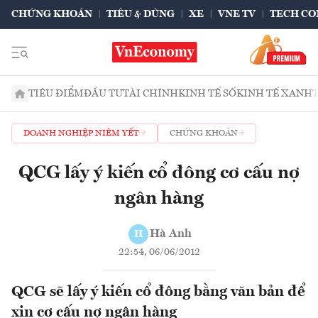
CHỨNG KHOÁN
TIÊU & DÙNG
XE
VNE TV
TECH CO
TIÊU ĐIỂM
ĐẦU TƯ
TÀI CHÍNH
KINH TẾ SỐ
KINH TẾ XANH
DOANH NGHIỆP NIÊM YẾT
CHỨNG KHOÁN
QCG lấy ý kiến cổ đông cơ cấu nợ
ngân hàng
Hà Anh
H
22:54, 06/06/2012
QCG sẽ lấy ý kiến cổ đông bằng văn bản để
xin cơ cấu nợ ngân hàng