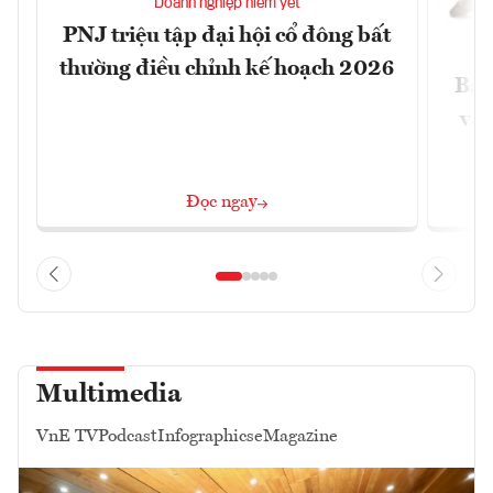
Doanh nghiệp niêm yết
PNJ triệu tập đại hội cổ đông bất
thường điều chỉnh kế hoạch 2026
Báo
và 
Đọc ngay
Multimedia
VnE TV
Podcast
Infographics
eMagazine