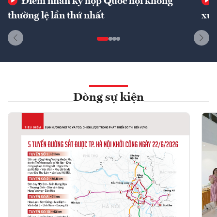
Điểm nhấn kỳ họp Quốc hội không
thường lệ lần thứ nhất
xuấ
Dòng sự kiện