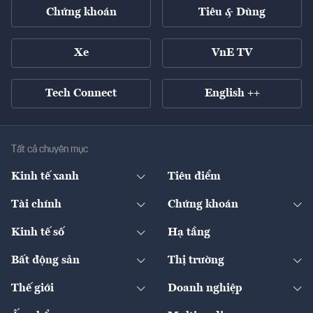
Chứng khoán
Tiêu & Dùng
Xe
VnE TV
Tech Connect
English ++
Tất cả chuyên mục
Kinh tế xanh
Tiêu điểm
Chuyển động xanh
Tài chính
Chứng khoán
Pháp lý
Ngân hàng
Doanh nghiệp niêm yết
Kinh tế số
Hạ tầng
Thương hiệu xanh
Thị trường vốn
Thị trường
Sản phẩm - Thị trường
Bất động sản
Thị trường
Diễn đàn
Thuế
Đầu tư
Tài sản số
Chính sách
Xuất nhập khẩu
Thế giới
Doanh nghiệp
Bảo hiểm
Quốc tế
Dịch vụ số
Thị trường
Khung pháp lý
Kinh tế
Chuyển động