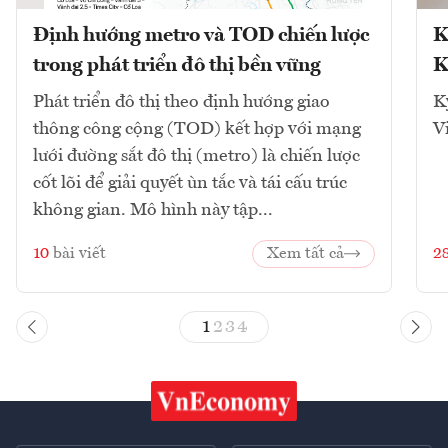
Định hướng metro và TOD chiến lược
K
trong phát triển đô thị bền vững
K
Phát triển đô thị theo định hướng giao
K
thông công cộng (TOD) kết hợp với mạng
V
lưới đường sắt đô thị (metro) là chiến lược
cốt lõi để giải quyết ùn tắc và tái cấu trúc
không gian. Mô hình này tập...
10
bài viết
Xem tất cả
2
1
2
3
4