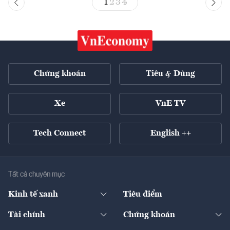
1
2
3
4
Chứng khoán
Tiêu & Dùng
Xe
VnE TV
Tech Connect
English ++
Tất cả chuyên mục
Kinh tế xanh
Tiêu điểm
Chuyển động xanh
Tài chính
Chứng khoán
Pháp lý
Ngân hàng
Doanh nghiệp niêm yết