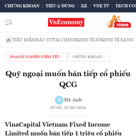
CHỨNG KHOÁN
TIÊU & DÙNG
XE
VNE TV
TECH CO
TIÊU ĐIỂM
ĐẦU TƯ
TÀI CHÍNH
KINH TẾ SỐ
KINH TẾ XANH
DOANH NGHIỆP NIÊM YẾT
CHỨNG KHOÁN
Quỹ ngoại muốn bán tiếp cổ phiếu
QCG
Hà Anh
H
07:02, 28/05/2014
VinaCapital Vietnam Fixed Income
Limited muốn bán tiếp 1 triệu cổ phiếu