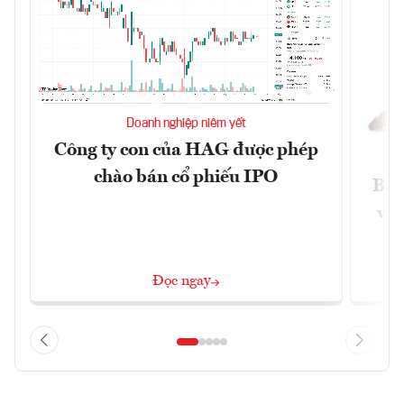
Doanh nghiệp niêm yết
Công ty con của HAG được phép
chào bán cổ phiếu IPO
Báo
và 
Đọc ngay