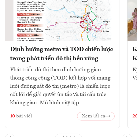
Định hướng metro và TOD chiến lược
K
trong phát triển đô thị bền vững
K
Phát triển đô thị theo định hướng giao
K
thông công cộng (TOD) kết hợp với mạng
V
lưới đường sắt đô thị (metro) là chiến lược
cốt lõi để giải quyết ùn tắc và tái cấu trúc
không gian. Mô hình này tập...
10
bài viết
Xem tất cả
2