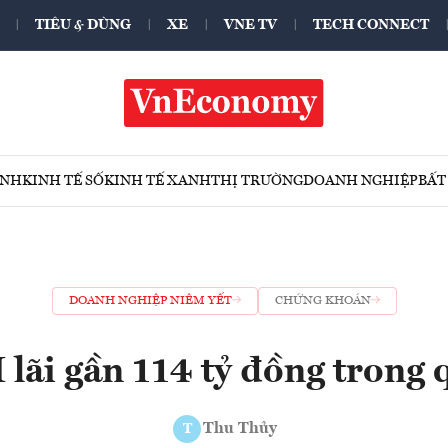
TIÊU & DÙNG
XE
VNE TV
TECH CONNECT
ÍNH
KINH TẾ SỐ
KINH TẾ XANH
THỊ TRƯỜNG
DOANH NGHIỆP
BẤT
DOANH NGHIỆP NIÊM YẾT
CHỨNG KHOÁN
lãi gần 114 tỷ đồng trong 
Thu Thủy
T