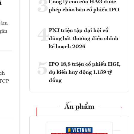
3
Công ty con của HAG được
i
phép chào bán cổ phiếu IPO
 năm
4
PNJ triệu tập đại hội cổ
Ngân
đông bất thường điều chỉnh
kế hoạch 2026
5
IPO 18,8 triệu cổ phiếu HGI,
dự kiến huy động 1.139 tỷ
ch
đồng
CTCP
Ấn phẩm