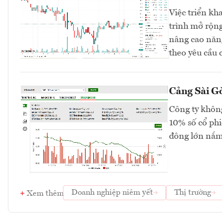
Việc triển kh
trình mở rộng
nâng cao năng
theo yêu cầu 
Cảng Sài Gò
Công ty không
10% số cổ phi
đông lớn nắm
Doanh nghiệp niêm yết
Thị trường
Xem thêm