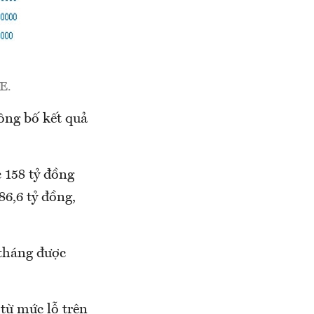
E.
ông bố kết quả
 158 tỷ đồng
6,6 tỷ đồng,
 tháng được
 từ mức lỗ trên