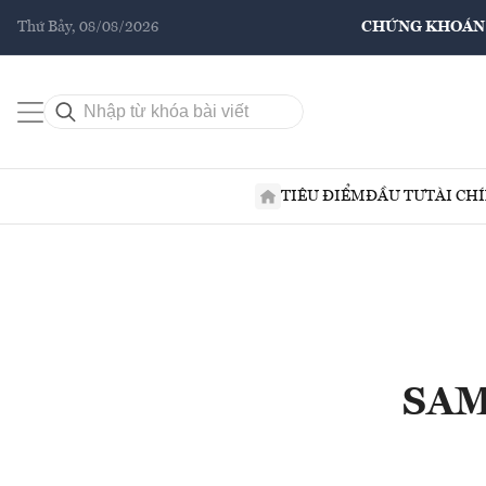
Thứ Bảy, 08/08/2026
CHỨNG KHOÁN
TIÊU ĐIỂM
ĐẦU TƯ
TÀI CH
SAM 