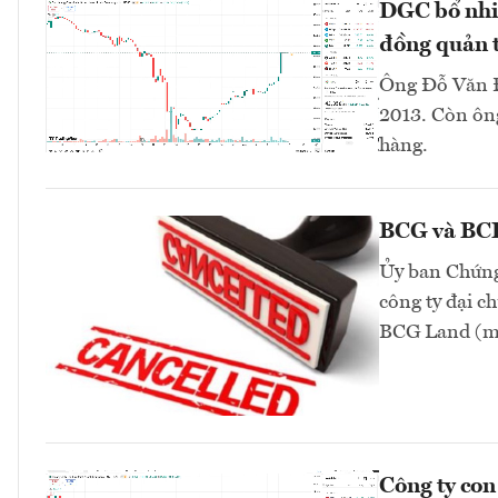
DGC bổ nhi
đồng quản t
Ông Đỗ Văn Đ
2013. Còn ông
hàng.
BCG và BCR 
Ủy ban Chứng
công ty đại 
BCG Land (mã
Công ty co