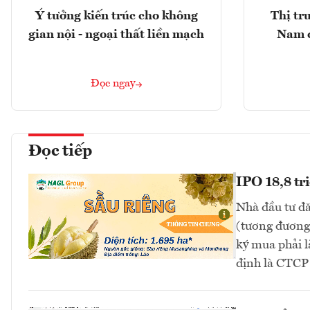
Ý tưởng kiến trúc cho không
Thị tr
gian nội - ngoại thất liền mạch
Nam 
Đọc ngay
Đọc tiếp
IPO 18,8 tr
Nhà đầu tư đă
(tương đương 
ký mua phải l
định là CTC