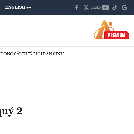
ENGLISH ++
 ĐỘNG SẢN
THẾ GIỚI
DÂN SINH
quý 2