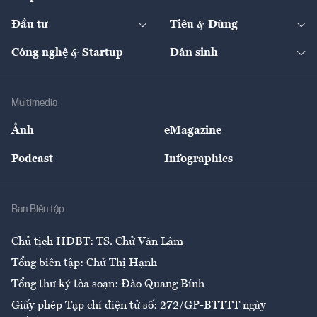
Start-up
Dự án
Công nghiệp
Chuyển động 24h
Đối thoại
The Guide
Video
Đầu tư
Tiêu & Dùng
Quản trị số
Cafe BĐS
Thị trường
Kinh doanh
Kết nối
Tạp chí kinh tế Việt Nam
eMagazine
Nhà đầu tư
Du lịch
Công nghệ & Startup
Dân sinh
Tư vấn
Nông sản
Doanh nhân
Tư vấn Tiêu & Dùng
Infographics
Hạ tầng
Sức khỏe
Khung pháp lý
Doanh nghiệp
Địa phương
Thị trường
Bảo hiểm
Multimedia
Sự kiện
Nhân lực
Ảnh
eMagazine
Đẹp +
An sinh
Podcast
Infographics
Giải trí
Y tế
Nhà
Ban Biên tập
Ẩm thực
Chủ tịch HĐBT: TS. Chử Văn Lâm
Tổng biên tập: Chử Thị Hạnh
Tổng thư ký tòa soạn: Đào Quang Bính
Giấy phép Tạp chí điện tử số: 272/GP-BTTTT ngày