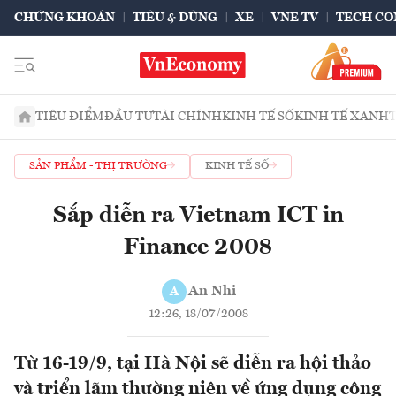
CHỨNG KHOÁN
TIÊU & DÙNG
XE
VNE TV
TECH CO
TIÊU ĐIỂM
ĐẦU TƯ
TÀI CHÍNH
KINH TẾ SỐ
KINH TẾ XANH
SẢN PHẨM - THỊ TRƯỜNG
KINH TẾ SỐ
Sắp diễn ra Vietnam ICT in
Finance 2008
An Nhi
A
12:26, 18/07/2008
Từ 16-19/9, tại Hà Nội sẽ diễn ra hội thảo
và triển lãm thường niên về ứng dụng công