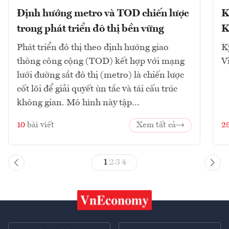
Định hướng metro và TOD chiến lược
K
trong phát triển đô thị bền vững
K
Phát triển đô thị theo định hướng giao
K
thông công cộng (TOD) kết hợp với mạng
V
lưới đường sắt đô thị (metro) là chiến lược
cốt lõi để giải quyết ùn tắc và tái cấu trúc
không gian. Mô hình này tập...
10
bài viết
Xem tất cả
2
1
2
3
4