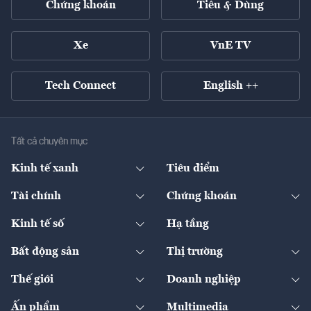
Chứng khoán
Tiêu & Dùng
Xe
VnE TV
Tech Connect
English ++
Tất cả chuyên mục
Kinh tế xanh
Tiêu điểm
Chuyển động xanh
Tài chính
Chứng khoán
Pháp lý
Ngân hàng
Doanh nghiệp niêm yết
Kinh tế số
Hạ tầng
Thương hiệu xanh
Thị trường vốn
Thị trường
Sản phẩm - Thị trường
Bất động sản
Thị trường
Diễn đàn
Thuế
Đầu tư
Tài sản số
Chính sách
Xuất nhập khẩu
Thế giới
Doanh nghiệp
Bảo hiểm
Quốc tế
Dịch vụ số
Thị trường
Khung pháp lý
Kinh tế
Chuyển động
Ấn phẩm
Multimedia
Khung pháp lý