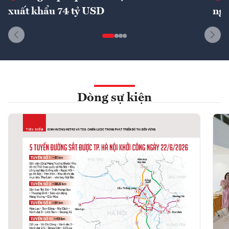
xuất khẩu 74 tỷ USD
ngu
Dòng sự kiện