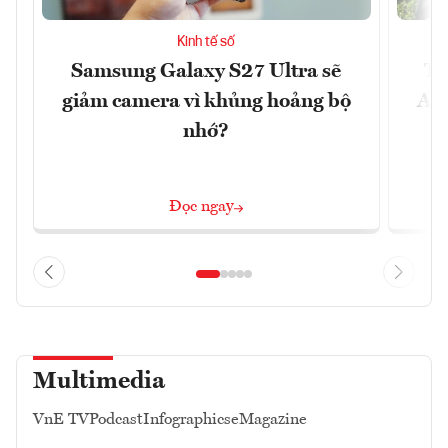
Kinh tế số
Samsung Galaxy S27 Ultra sẽ
Th
giảm camera vì khủng hoảng bộ
Ace
nhớ?
Đọc ngay
Multimedia
VnE TV
Podcast
Infographics
eMagazine