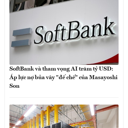
SoftBank và tham vọng AI trăm tỷ USD:
Áp lực nợ bủa vây "đế chế" của Masayoshi
Son