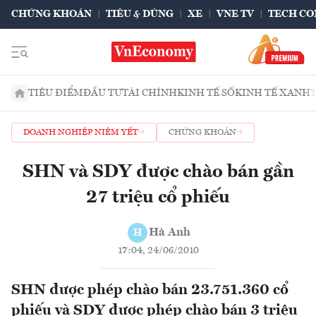
CHỨNG KHOÁN
TIÊU & DÙNG
XE
VNE TV
TECH CO
TIÊU ĐIỂM
ĐẦU TƯ
TÀI CHÍNH
KINH TẾ SỐ
KINH TẾ XANH
DOANH NGHIỆP NIÊM YẾT
CHỨNG KHOÁN
SHN và SDY được chào bán gần
27 triệu cổ phiếu
Hà Anh
H
17:04, 24/06/2010
SHN được phép chào bán 23.751.360 cổ
phiếu và SDY được phép chào bán 3 triệu