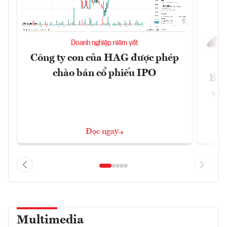
Doanh nghiệp niêm yết
Công ty con của HAG được phép
chào bán cổ phiếu IPO
Báo
và 
Đọc ngay
Multimedia