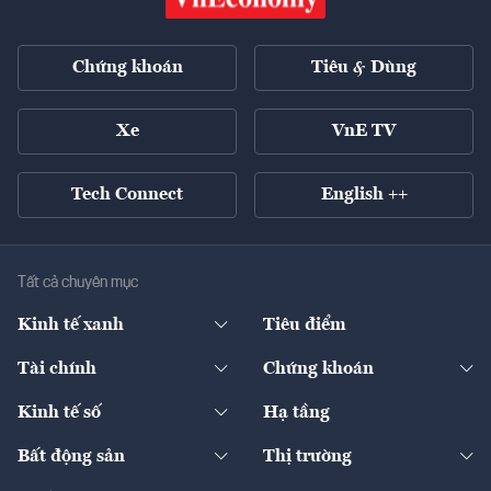
Chứng khoán
Tiêu & Dùng
Xe
VnE TV
Tech Connect
English ++
Tất cả chuyên mục
Kinh tế xanh
Tiêu điểm
Chuyển động xanh
Tài chính
Chứng khoán
Pháp lý
Ngân hàng
Doanh nghiệp niêm yết
Kinh tế số
Hạ tầng
Thương hiệu xanh
Thị trường vốn
Thị trường
Sản phẩm - Thị trường
Bất động sản
Thị trường
Diễn đàn
Thuế
Đầu tư
Tài sản số
Chính sách
Xuất nhập khẩu