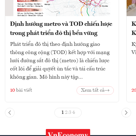
Định hướng metro và TOD chiến lược
K
trong phát triển đô thị bền vững
K
Phát triển đô thị theo định hướng giao
K
thông công cộng (TOD) kết hợp với mạng
V
lưới đường sắt đô thị (metro) là chiến lược
cốt lõi để giải quyết ùn tắc và tái cấu trúc
không gian. Mô hình này tập...
10
bài viết
Xem tất cả
2
1
2
3
4