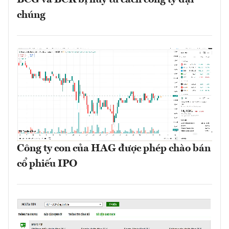
BCG và BCR bị hủy tư cách công ty đại
chúng
Công ty con của HAG được phép chào bán
cổ phiếu IPO