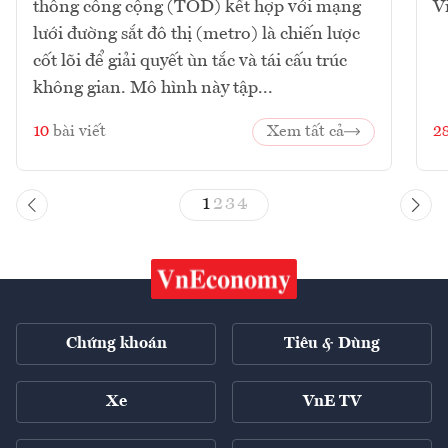
thông công cộng (TOD) kết hợp với mạng
V
lưới đường sắt đô thị (metro) là chiến lược
cốt lõi để giải quyết ùn tắc và tái cấu trúc
không gian. Mô hình này tập...
10
bài viết
Xem tất cả
2
1
2
3
4
Chứng khoán
Tiêu & Dùng
Xe
VnE TV