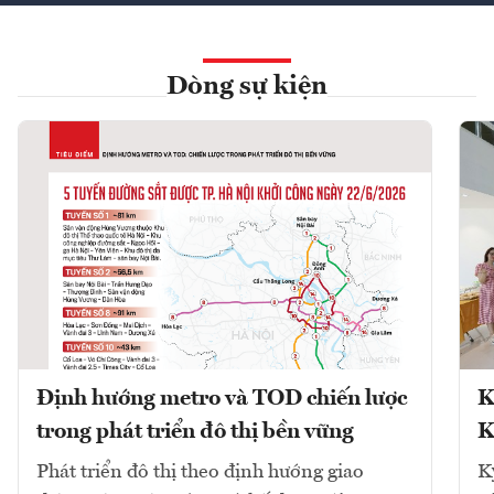
Dòng sự kiện
Định hướng metro và TOD chiến lược
K
trong phát triển đô thị bền vững
K
Phát triển đô thị theo định hướng giao
K