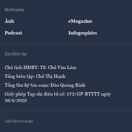
Doanh nghiệp
Địa phương
Thị trường
Bảo hiểm
Multimedia
Sự kiện
Nhân lực
Ảnh
eMagazine
Đẹp +
An sinh
Podcast
Infographics
Giải trí
Y tế
Nhà
Ban Biên tập
Ẩm thực
Chủ tịch HĐBT: TS. Chử Văn Lâm
Tổng biên tập: Chử Thị Hạnh
Tổng thư ký tòa soạn: Đào Quang Bính
Giấy phép Tạp chí điện tử số: 272/GP-BTTTT ngày
26/6/2020
Liên hệ tòa soạn