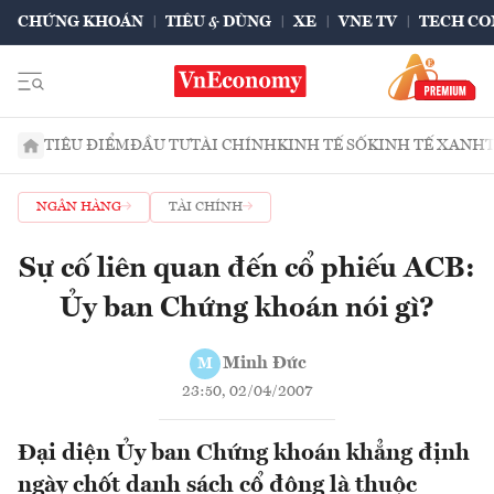
CHỨNG KHOÁN
TIÊU & DÙNG
XE
VNE TV
TECH CO
TIÊU ĐIỂM
ĐẦU TƯ
TÀI CHÍNH
KINH TẾ SỐ
KINH TẾ XANH
NGÂN HÀNG
TÀI CHÍNH
Sự cố liên quan đến cổ phiếu ACB:
Ủy ban Chứng khoán nói gì?
Minh Đức
M
23:50, 02/04/2007
Đại diện Ủy ban Chứng khoán khẳng định
ngày chốt danh sách cổ đông là thuộc