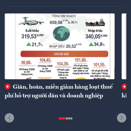
Giãn, hoãn, miễn giảm hàng loạt thuế
phí hỗ trợ người dân và doanh nghiệp
kin