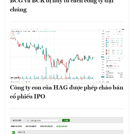
BCG và BCR bị hủy tư cách công ty đại
chúng
Công ty con của HAG được phép chào bán
cổ phiếu IPO