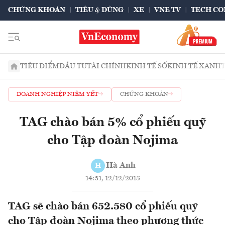
CHỨNG KHOÁN
TIÊU & DÙNG
XE
VNE TV
TECH CO
TIÊU ĐIỂM
ĐẦU TƯ
TÀI CHÍNH
KINH TẾ SỐ
KINH TẾ XANH
DOANH NGHIỆP NIÊM YẾT
CHỨNG KHOÁN
TAG chào bán 5% cổ phiếu quỹ
cho Tập đoàn Nojima
Hà Anh
H
14:51, 12/12/2013
TAG sẽ chào bán 652.580 cổ phiếu quỹ
cho Tập đoàn Nojima theo phương thức