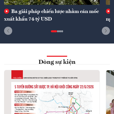
Ba giải pháp chiến lược nhằm cán mốc
xuất khẩu 74 tỷ USD
ngu
Dòng sự kiện