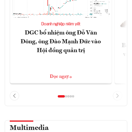
Doanh nghiệp niêm yết
DGC bổ nhiệm ông Đỗ Văn
Đông, ông Đào Mạnh Đức vào
Báo
Hội đồng quản trị
và 
Đọc ngay
Multimedia