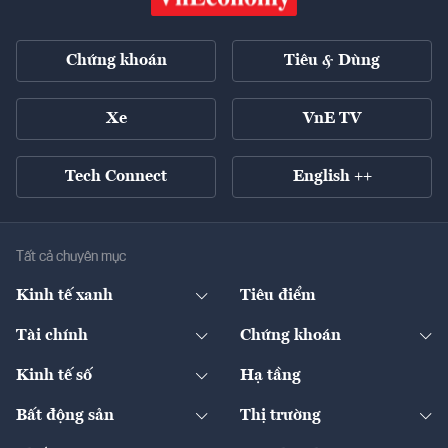
Chứng khoán
Tiêu & Dùng
Xe
VnE TV
Tech Connect
English ++
Tất cả chuyên mục
Kinh tế xanh
Tiêu điểm
Chuyển động xanh
Tài chính
Chứng khoán
Pháp lý
Ngân hàng
Doanh nghiệp niêm yết
Kinh tế số
Hạ tầng
Thương hiệu xanh
Thị trường vốn
Thị trường
Sản phẩm - Thị trường
Bất động sản
Thị trường
Diễn đàn
Thuế
Đầu tư
Tài sản số
Chính sách
Xuất nhập khẩu