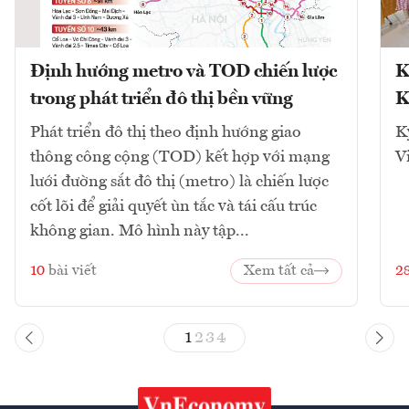
Định hướng metro và TOD chiến lược
K
trong phát triển đô thị bền vững
K
Phát triển đô thị theo định hướng giao
K
thông công cộng (TOD) kết hợp với mạng
V
lưới đường sắt đô thị (metro) là chiến lược
cốt lõi để giải quyết ùn tắc và tái cấu trúc
không gian. Mô hình này tập...
10
bài viết
Xem tất cả
2
1
2
3
4