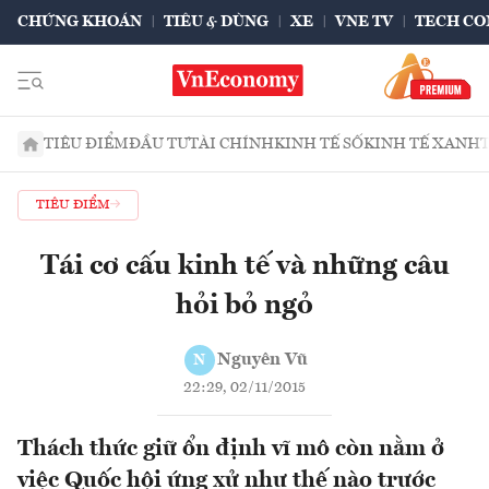
CHỨNG KHOÁN
TIÊU & DÙNG
XE
VNE TV
TECH CO
TIÊU ĐIỂM
ĐẦU TƯ
TÀI CHÍNH
KINH TẾ SỐ
KINH TẾ XANH
TIÊU ĐIỂM
Tái cơ cấu kinh tế và những câu
hỏi bỏ ngỏ
Nguyên Vũ
N
22:29, 02/11/2015
Thách thức giữ ổn định vĩ mô còn nằm ở
việc Quốc hội ứng xử như thế nào trước