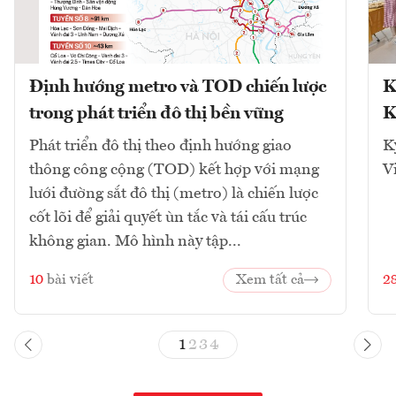
Định hướng metro và TOD chiến lược
K
trong phát triển đô thị bền vững
K
Phát triển đô thị theo định hướng giao
K
thông công cộng (TOD) kết hợp với mạng
V
lưới đường sắt đô thị (metro) là chiến lược
cốt lõi để giải quyết ùn tắc và tái cấu trúc
không gian. Mô hình này tập...
10
bài viết
Xem tất cả
2
1
2
3
4