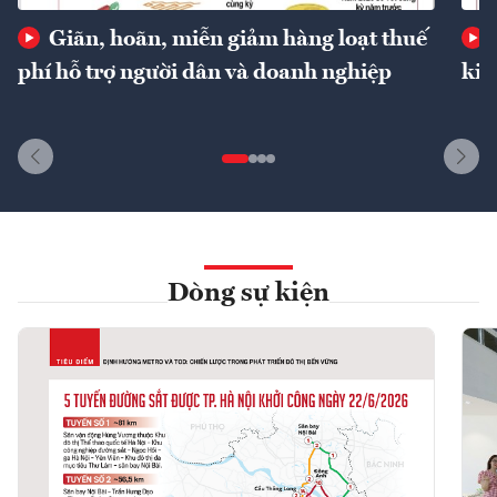
Giãn, hoãn, miễn giảm hàng loạt thuế
phí hỗ trợ người dân và doanh nghiệp
kin
Dòng sự kiện