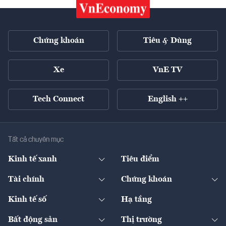
Chứng khoán
Tiêu & Dùng
Xe
VnE TV
Tech Connect
English ++
Tất cả chuyên mục
Kinh tế xanh
Tiêu điểm
Chuyển động xanh
Tài chính
Chứng khoán
Pháp lý
Ngân hàng
Doanh nghiệp niêm yết
Kinh tế số
Hạ tầng
Thương hiệu xanh
Thị trường vốn
Thị trường
Sản phẩm - Thị trường
Bất động sản
Thị trường
Diễn đàn