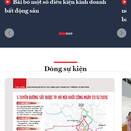
Bãi bỏ một số điều kiện kinh doanh
bất động sản
nôn
bất
Dòng sự kiện