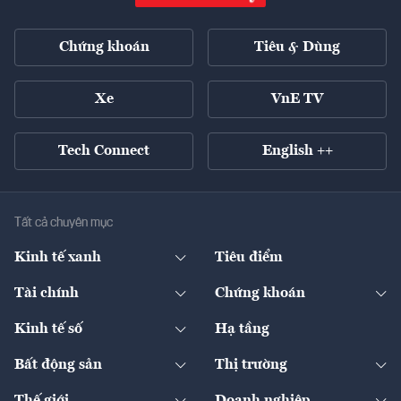
Chứng khoán
Tiêu & Dùng
Xe
VnE TV
Tech Connect
English ++
Tất cả chuyên mục
Kinh tế xanh
Tiêu điểm
Chuyển động xanh
Tài chính
Chứng khoán
Pháp lý
Ngân hàng
Doanh nghiệp niêm yết
Kinh tế số
Hạ tầng
Thương hiệu xanh
Thị trường vốn
Thị trường
Sản phẩm - Thị trường
Bất động sản
Thị trường
Diễn đàn
Thuế
Đầu tư
Tài sản số
Chính sách
Xuất nhập khẩu