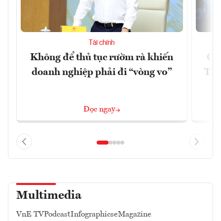
Tài chính
Không để thủ tục rườm rà khiến
Cu
doanh nghiệp phải đi “vòng vo”
Thà
Đọc ngay
Multimedia
VnE TV
Podcast
Infographics
eMagazine