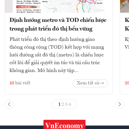
Định hướng metro và TOD chiến lược
K
trong phát triển đô thị bền vững
K
Phát triển đô thị theo định hướng giao
K
thông công cộng (TOD) kết hợp với mạng
V
lưới đường sắt đô thị (metro) là chiến lược
cốt lõi để giải quyết ùn tắc và tái cấu trúc
không gian. Mô hình này tập...
10
bài viết
Xem tất cả
2
1
2
3
4