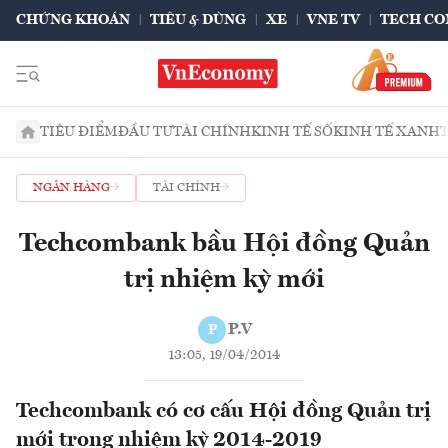
CHỨNG KHOÁN
TIÊU & DÙNG
XE
VNE TV
TECH CO
TIÊU ĐIỂM
ĐẦU TƯ
TÀI CHÍNH
KINH TẾ SỐ
KINH TẾ XANH
NGÂN HÀNG
TÀI CHÍNH
Techcombank bầu Hội đồng Quản
trị nhiệm kỳ mới
P.V
P
13:05, 19/04/2014
Techcombank có cơ cấu Hội đồng Quản trị
mới trong nhiệm kỳ 2014-2019