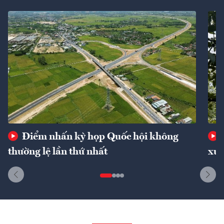
Điểm nhấn kỳ họp Quốc hội không
thường lệ lần thứ nhất
xuấ