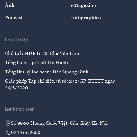
Nhân lực
Ảnh
eMagazine
Đẹp +
An sinh
Podcast
Infographics
Giải trí
Y tế
Nhà
Ban Biên tập
Ẩm thực
Chủ tịch HĐBT: TS. Chử Văn Lâm
Tổng biên tập: Chử Thị Hạnh
Tổng thư ký tòa soạn: Đào Quang Bính
Giấy phép Tạp chí điện tử số: 272/GP-BTTTT ngày
26/6/2020
Liên hệ tòa soạn
Số 96-98 Hoàng Quốc Việt, Cầu Giấy, Hà Nội
02437552050