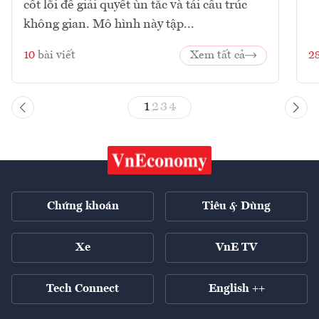
cốt lõi để giải quyết ùn tắc và tái cấu trúc
không gian. Mô hình này tập...
10
bài viết
Xem tất cả
2
1
2
3
4
Chứng khoán
Tiêu & Dùng
Xe
VnE TV
Tech Connect
English ++