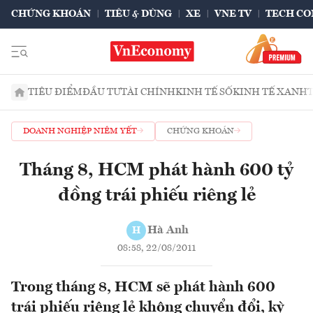
CHỨNG KHOÁN
TIÊU & DÙNG
XE
VNE TV
TECH CO
TIÊU ĐIỂM
ĐẦU TƯ
TÀI CHÍNH
KINH TẾ SỐ
KINH TẾ XANH
DOANH NGHIỆP NIÊM YẾT
CHỨNG KHOÁN
Tháng 8, HCM phát hành 600 tỷ
đồng trái phiếu riêng lẻ
Hà Anh
H
08:58, 22/08/2011
Trong tháng 8, HCM sẽ phát hành 600
trái phiếu riêng lẻ không chuyển đổi, kỳ