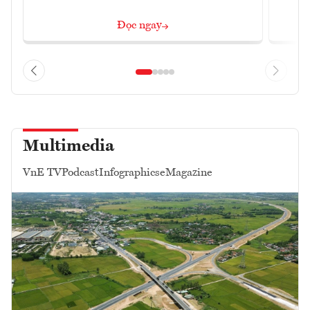
Đọc ngay
Multimedia
VnE TV
Podcast
Infographics
eMagazine