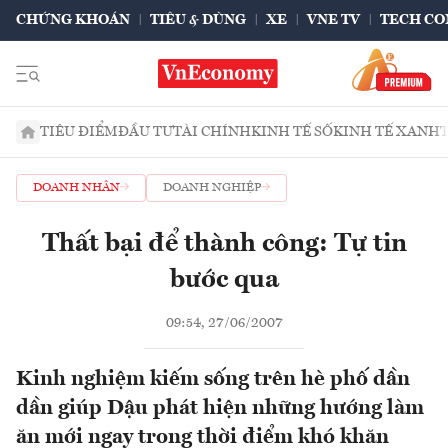
CHỨNG KHOÁN
TIÊU & DÙNG
XE
VNE TV
TECH CO
TIÊU ĐIỂM
ĐẦU TƯ
TÀI CHÍNH
KINH TẾ SỐ
KINH TẾ XANH
DOANH NHÂN
DOANH NGHIỆP
Thất bại để thành công: Tự tin
bước qua
09:54, 27/06/2007
Kinh nghiệm kiếm sống trên hè phố dần
dần giúp Dậu phát hiện những hướng làm
ăn mới ngay trong thời điểm khó khăn