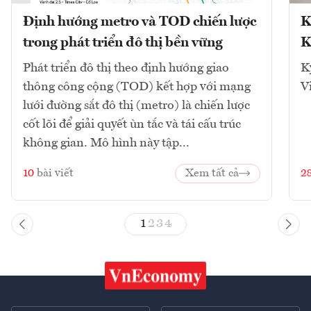
Định hướng metro và TOD chiến lược
K
trong phát triển đô thị bền vững
K
Phát triển đô thị theo định hướng giao
K
thông công cộng (TOD) kết hợp với mạng
V
lưới đường sắt đô thị (metro) là chiến lược
cốt lõi để giải quyết ùn tắc và tái cấu trúc
không gian. Mô hình này tập...
10
bài viết
Xem tất cả
2
1
2
3
4