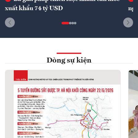
xuất khẩu 74 tỷ USD
ngu
Dòng sự kiện