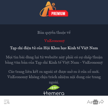
Bản quyền thuộc về
VnEconomy
Tạp chí điện tử của Hội Khoa học Kinh tế Việt Nam
Mọi tin bài đăng lại từ website này phải có sự chấp thuận
bằng văn bản của
Tạp chí Kinh tế Việt Nam - VnEconomy
Các trang liên kết ra ngoài sẽ được mở ra ở cửa sổ mới.
VnEconomy không chịu trách nhiệm nội dung các trang
ngoài.
Thiết kế và phát triển bởi
Hemera Media