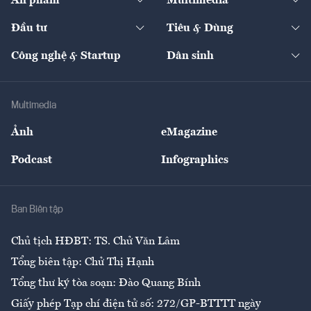
Ấn phẩm
Multimedia
Khung pháp lý
Start-up
Dự án
Công nghiệp
Chuyển động 24h
Đối thoại
The Guide
Video
Đầu tư
Tiêu & Dùng
Quản trị số
Cafe BĐS
Thị trường
Kinh doanh
Kết nối
Tạp chí kinh tế Việt Nam
eMagazine
Nhà đầu tư
Du lịch
Công nghệ & Startup
Dân sinh
Tư vấn
Nông sản
Doanh nhân
Tư vấn Tiêu & Dùng
Infographics
Hạ tầng
Sức khỏe
Khung pháp lý
Doanh nghiệp
Địa phương
Thị trường
Bảo hiểm
Multimedia
Sự kiện
Nhân lực
Ảnh
eMagazine
Đẹp +
An sinh
Podcast
Infographics
Giải trí
Y tế
Nhà
Ban Biên tập
Ẩm thực
Chủ tịch HĐBT: TS. Chử Văn Lâm
Tổng biên tập: Chử Thị Hạnh
Tổng thư ký tòa soạn: Đào Quang Bính
Giấy phép Tạp chí điện tử số: 272/GP-BTTTT ngày