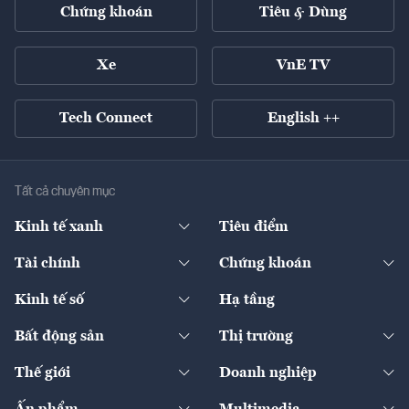
Chứng khoán
Tiêu & Dùng
Xe
VnE TV
Tech Connect
English ++
Tất cả chuyên mục
Kinh tế xanh
Tiêu điểm
Chuyển động xanh
Tài chính
Chứng khoán
Pháp lý
Ngân hàng
Doanh nghiệp niêm yết
Kinh tế số
Hạ tầng
Thương hiệu xanh
Thị trường vốn
Thị trường
Sản phẩm - Thị trường
Bất động sản
Thị trường
Diễn đàn
Thuế
Đầu tư
Tài sản số
Chính sách
Xuất nhập khẩu
Thế giới
Doanh nghiệp
Bảo hiểm
Quốc tế
Dịch vụ số
Thị trường
Khung pháp lý
Kinh tế
Chuyển động