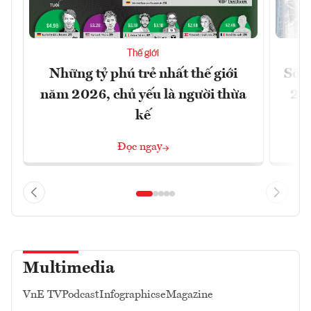
Thế giới
Những tỷ phú trẻ nhất thế giới
Số n
năm 2026, chủ yếu là người thừa
26%
kế
Đọc ngay
Multimedia
VnE TV
Podcast
Infographics
eMagazine