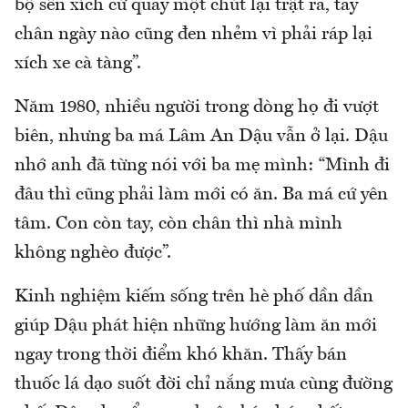
bộ sên xích cứ quay một chút lại trật ra, tay
chân ngày nào cũng đen nhẻm vì phải ráp lại
xích xe cà tàng”.
Năm 1980, nhiều người trong dòng họ đi vượt
biên, nhưng ba má Lâm An Dậu vẫn ở lại. Dậu
nhớ anh đã từng nói với ba mẹ mình: “Mình đi
đâu thì cũng phải làm mới có ăn. Ba má cứ yên
tâm. Con còn tay, còn chân thì nhà mình
không nghèo được”.
Kinh nghiệm kiếm sống trên hè phố dần dần
giúp Dậu phát hiện những hướng làm ăn mới
ngay trong thời điểm khó khăn. Thấy bán
thuốc lá dạo suốt đời chỉ nắng mưa cùng đường