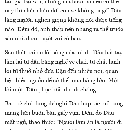
tán gia bại sản, nhưng má buồn vì nếu cứ thế
này thì chắc chắn đời con sẽ không ra gì”. Dậu
lặng người, nghẹn giọng không nói được tiếng
nào. Đêm đó, anh thắp nén nhang ra thề trước
sân nhà đoạn tuyệt với cờ bạc.
Sau thất bại do lối sống của mình, Dậu bắt tay
làm lại từ đầu bằng nghề ve chai, tư chất lanh
lợi từ thuở nhỏ đưa Dậu đến nhiều nơi, quan
hệ nhiều nguồn để có thể mua hàng lớn. Một
lời một, Dậu phục hồi nhanh chóng.
Bạn bè chủ động đề nghị Dậu hợp tác mở rộng
mạng lưới buôn bán giấy vụn. Đêm đó Dậu
mất ngủ, thao thức: “Người làm ăn là người đi