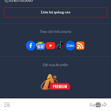
02437552050
Liên hệ quảng cáo
Theo dõi VnEconomy
Đặt mua ấn phẩm
Bản quyền thuộc về