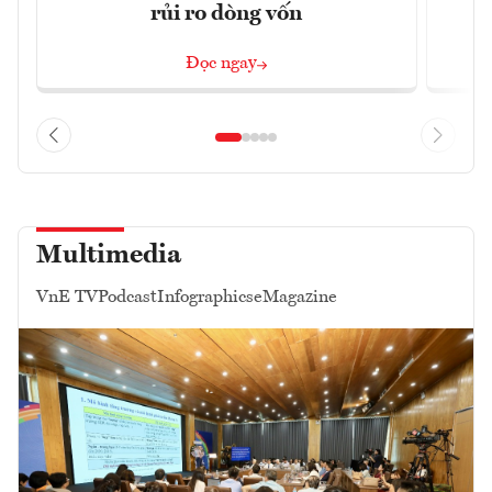
rủi ro dòng vốn
Đọc ngay
Multimedia
VnE TV
Podcast
Infographics
eMagazine