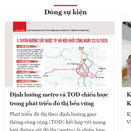
Dòng sự kiện
Định hướng metro và TOD chiến lược
K
trong phát triển đô thị bền vững
K
Phát triển đô thị theo định hướng giao
K
thông công cộng (TOD) kết hợp với mạng
V
lưới đường sắt đô thị (metro) là chiến lược