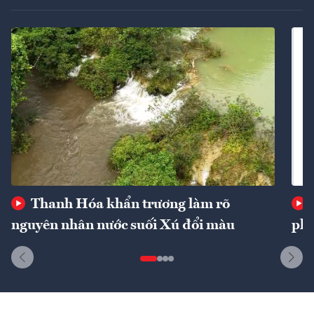
Thanh Hóa khẩn trương làm rõ
nguyên nhân nước suối Xú đổi màu
phí