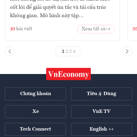
cốt lõi để giải quyết ùn tắc và tái cấu trúc
không gian. Mô hình này tập...
10
bài viết
Xem tất cả
2
1
2
3
4
Chứng khoán
Tiêu & Dùng
Xe
VnE TV
Tech Connect
English ++