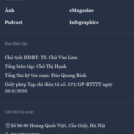
Sự kiện
Nhân lực
Ảnh
eMagazine
Đẹp +
An sinh
Podcast
Infographics
Giải trí
Y tế
Nhà
Ban Biên tập
Ẩm thực
Chủ tịch HĐBT: TS. Chử Văn Lâm
Tổng biên tập: Chử Thị Hạnh
Tổng thư ký tòa soạn: Đào Quang Bính
Giấy phép Tạp chí điện tử số: 272/GP-BTTTT ngày
26/6/2020
Liên hệ tòa soạn
Số 96-98 Hoàng Quốc Việt, Cầu Giấy, Hà Nội