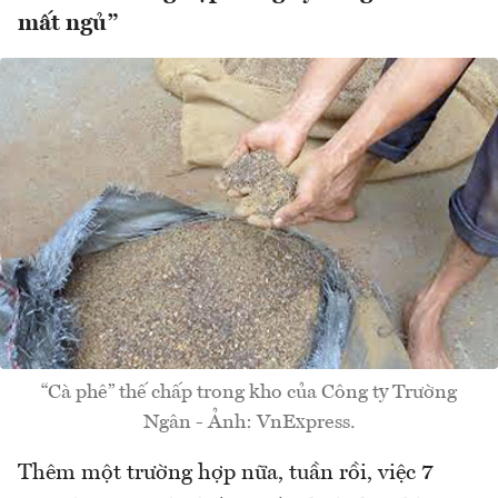
mất ngủ”
“Cà phê” thế chấp trong kho của Công ty Trường
Ngân - Ảnh: VnExpress.
Thêm một trường hợp nữa, tuần rồi, việc 7