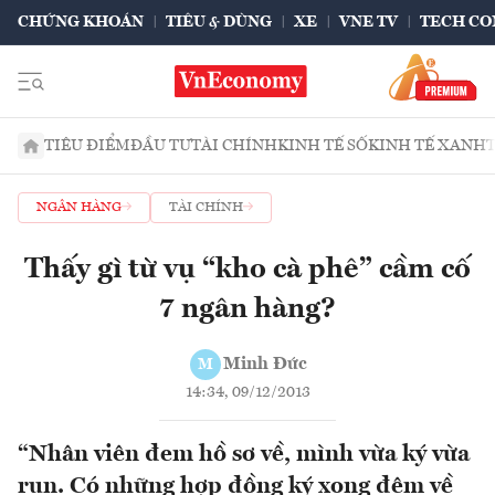
CHỨNG KHOÁN
TIÊU & DÙNG
XE
VNE TV
TECH CO
TIÊU ĐIỂM
ĐẦU TƯ
TÀI CHÍNH
KINH TẾ SỐ
KINH TẾ XANH
NGÂN HÀNG
TÀI CHÍNH
Thấy gì từ vụ “kho cà phê” cầm cố
7 ngân hàng?
Minh Đức
M
14:34, 09/12/2013
“Nhân viên đem hồ sơ về, mình vừa ký vừa
run. Có những hợp đồng ký xong đêm về