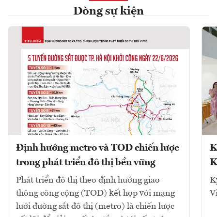
Dòng sự kiện
Định hướng metro và TOD chiến lược
K
trong phát triển đô thị bền vững
K
Phát triển đô thị theo định hướng giao
K
thông công cộng (TOD) kết hợp với mạng
V
lưới đường sắt đô thị (metro) là chiến lược