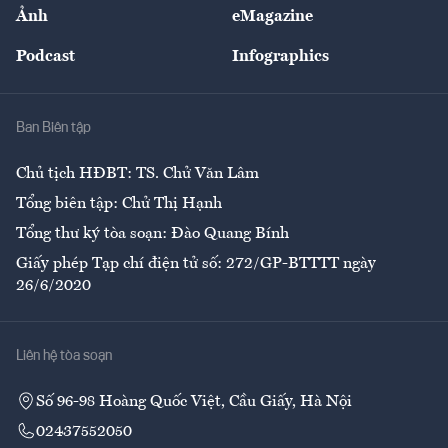
Nhân lực
Ảnh
eMagazine
Đẹp +
An sinh
Podcast
Infographics
Giải trí
Y tế
Nhà
Ban Biên tập
Ẩm thực
Chủ tịch HĐBT: TS. Chử Văn Lâm
Tổng biên tập: Chử Thị Hạnh
Tổng thư ký tòa soạn: Đào Quang Bính
Giấy phép Tạp chí điện tử số: 272/GP-BTTTT ngày
26/6/2020
Liên hệ tòa soạn
Số 96-98 Hoàng Quốc Việt, Cầu Giấy, Hà Nội
02437552050