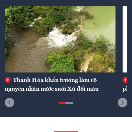
Thanh Hóa khẩn trương làm rõ
nguyên nhân nước suối Xú đổi màu
phí