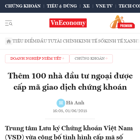
CHỨNG KHOÁN
TIÊU & DÙNG
XE
VNE TV
TECH CO
TIÊU ĐIỂM
ĐẦU TƯ
TÀI CHÍNH
KINH TẾ SỐ
KINH TẾ XANH
DOANH NGHIỆP NIÊM YẾT
CHỨNG KHOÁN
Thêm 100 nhà đầu tư ngoại được
cấp mã giao dịch chứng khoán
Hà Anh
H
16:05, 01/06/2015
Trung tâm Lưu ký Chứng khoán Việt Nam
(VSD) vừa công bố tình hình cấp mã số