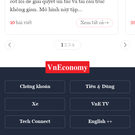
cốt lõi để giải quyết ùn tắc và tái cấu trúc
không gian. Mô hình này tập...
10
bài viết
Xem tất cả
2
1
2
3
4
Chứng khoán
Tiêu & Dùng
Xe
VnE TV
Tech Connect
English ++