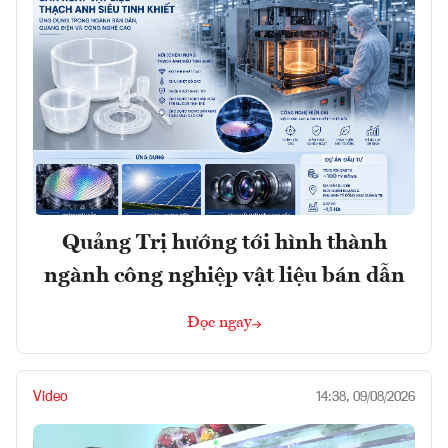
Quảng Trị hướng tới hình thành
ngành công nghiệp vật liệu bán dẫn
Đọc ngay
Video
14:38, 09/08/2026