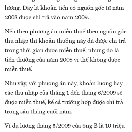
lương. Đây là khoản tiền có nguồn gốc từ năm
2008 được chi trả vào năm 2009.
Nếu theo phương án miễn thuế theo nguồn gốc
thu nhập thì khoản thưởng này dù được chi trả
trong thời gian được miễn thuế, nhưng do là
tiền thưởng của năm 2008 vì thế không được
miễn thuế.
Như vậy, với phương án này, khoản lương hay
các thu nhập của tháng 1 đến tháng 6/2009 sẽ
được miễn thuế, kể cả trường hợp được chi trả
trong sáu tháng cuối năm.
Ví dụ lương tháng 5/2009 của ông B là 10 triệu