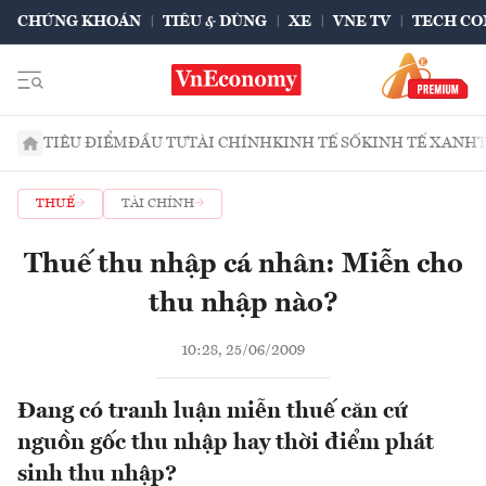
CHỨNG KHOÁN
TIÊU & DÙNG
XE
VNE TV
TECH CO
TIÊU ĐIỂM
ĐẦU TƯ
TÀI CHÍNH
KINH TẾ SỐ
KINH TẾ XANH
THUẾ
TÀI CHÍNH
Thuế thu nhập cá nhân: Miễn cho
thu nhập nào?
10:28, 25/06/2009
Đang có tranh luận miễn thuế căn cứ
nguồn gốc thu nhập hay thời điểm phát
sinh thu nhập?