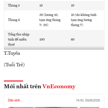
Tháng 5
10
10
30 (lương 10,
10 (do không tính
Tháng 6
tạm ứng tháng
tạm ứng lương
7: 20)
tháng 7)
Tổng thu nhập
tính để miễn
100
60
thuế
T.Tuyền
(Tuổi Trẻ)
Mới nhất trên
VnEconomy
Dân sinh
14:43, 09/08/2026