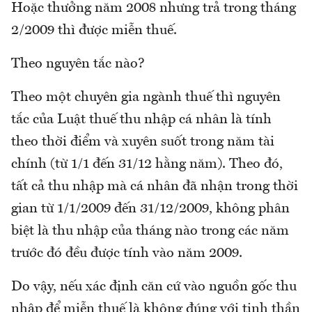
Hoặc thưởng năm 2008 nhưng trả trong tháng
2/2009 thì được miễn thuế.
Theo nguyên tắc nào?
Theo một chuyên gia ngành thuế thì nguyên
tắc của Luật thuế thu nhập cá nhân là tính
theo thời điểm và xuyên suốt trong năm tài
chính (từ 1/1 đến 31/12 hằng năm). Theo đó,
tất cả thu nhập mà cá nhân đã nhận trong thời
gian từ 1/1/2009 đến 31/12/2009, không phân
biệt là thu nhập của tháng nào trong các năm
trước đó đều được tính vào năm 2009.
Do vậy, nếu xác định căn cứ vào nguồn gốc thu
nhập để miễn thuế là không đúng với tinh thần