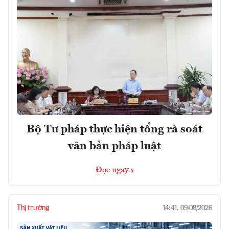
Bộ Tư pháp thực hiện tổng rà soát
văn bản pháp luật
Đọc ngay
Thị trường
14:41, 09/08/2026