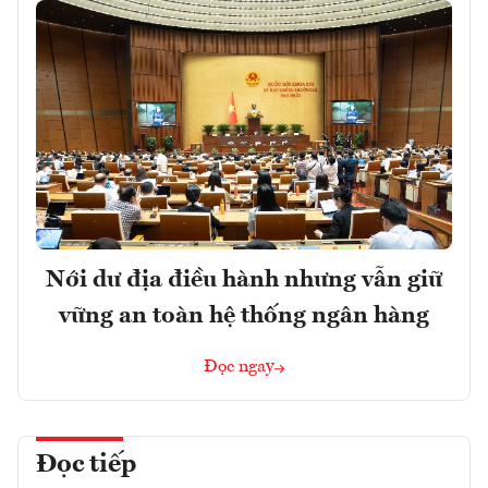
Nới dư địa điều hành nhưng vẫn giữ
vững an toàn hệ thống ngân hàng
Đọc ngay
Đọc tiếp