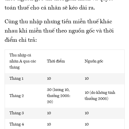
toán thuế cho cá nhân sẽ kéo dài ra.
Cùng thu nhập nhưng tiền miễn thuế khác
nhau khi miễn thuế theo nguồn gốc và thời
điểm chi trả:
Thu nhập cá
nhân A qua các
Thời điểm
Nguồn gốc
tháng
Tháng 1
10
10
30 (lương 10,
10 (do không tính
Tháng 2
thưởng 2008:
thưởng 2008)
20)
Tháng 3
10
10
Tháng 4
10
10