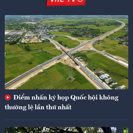
Điểm nhấn kỳ họp Quốc hội không
thường lệ lần thứ nhất