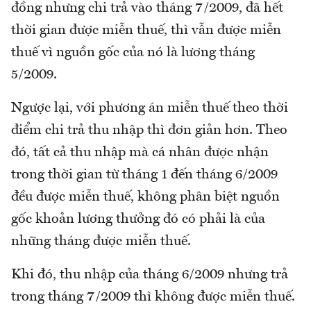
đồng nhưng chi trả vào tháng 7/2009, đã hết
thời gian được miễn thuế, thì vẫn được miễn
thuế vì nguồn gốc của nó là lương tháng
5/2009.
Ngược lại, với phương án miễn thuế theo thời
điểm chi trả thu nhập thì đơn giản hơn. Theo
đó, tất cả thu nhập mà cá nhân được nhận
trong thời gian từ tháng 1 đến tháng 6/2009
đều được miễn thuế, không phân biệt nguồn
gốc khoản lương thưởng đó có phải là của
những tháng được miễn thuế.
Khi đó, thu nhập của tháng 6/2009 nhưng trả
trong tháng 7/2009 thì không được miễn thuế.