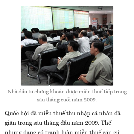
Nhà đầu tư chứng khoán được miễn thuế tiếp trong
sáu tháng cuối năm 2009.
Quốc hội đã miễn thuế thu nhập cá nhân đã
giãn trong sáu tháng đầu năm 2009. Thế
nhưng đang có tranh luận miễn thuế căn cứ