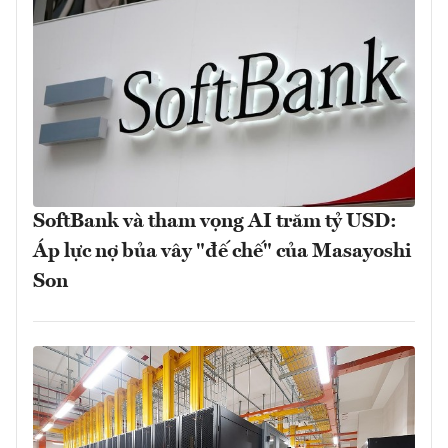
SoftBank và tham vọng AI trăm tỷ USD:
Áp lực nợ bủa vây "đế chế" của Masayoshi
Son