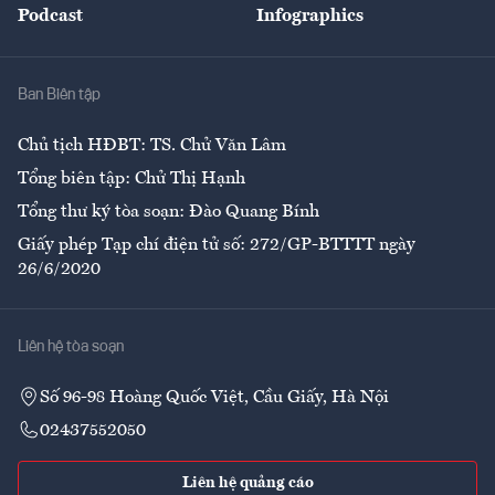
Podcast
Infographics
Giải trí
Y tế
Nhà
Ban Biên tập
Ẩm thực
Chủ tịch HĐBT: TS. Chử Văn Lâm
Tổng biên tập: Chử Thị Hạnh
Tổng thư ký tòa soạn: Đào Quang Bính
Giấy phép Tạp chí điện tử số: 272/GP-BTTTT ngày
26/6/2020
Liên hệ tòa soạn
Số 96-98 Hoàng Quốc Việt, Cầu Giấy, Hà Nội
02437552050
Liên hệ quảng cáo