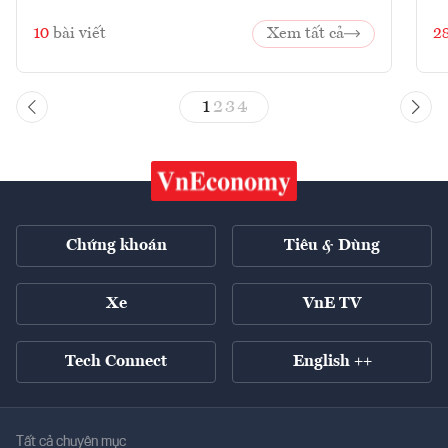
10
bài viết
Xem tất cả
2
1
2
3
4
Chứng khoán
Tiêu & Dùng
Xe
VnE TV
Tech Connect
English ++
Tất cả chuyên mục