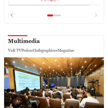
Multimedia
VnE TV
Podcast
Infographics
eMagazine