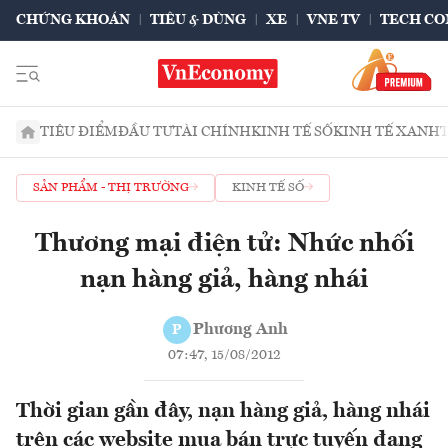
CHỨNG KHOÁN
TIÊU & DÙNG
XE
VNE TV
TECH CO
TIÊU ĐIỂM
ĐẦU TƯ
TÀI CHÍNH
KINH TẾ SỐ
KINH TẾ XANH
SẢN PHẨM - THỊ TRƯỜNG
KINH TẾ SỐ
Thương mại điện tử: Nhức nhối
nạn hàng giả, hàng nhái
Phương Anh
P
07:47, 15/08/2012
Thời gian gần đây, nạn hàng giả, hàng nhái
trên các website mua bán trực tuyến đang