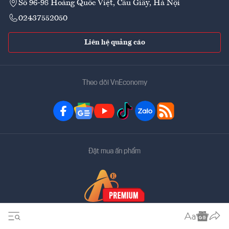
Số 96-98 Hoàng Quốc Việt, Cầu Giấy, Hà Nội
02437552050
Liên hệ quảng cáo
Theo dõi VnEconomy
Đặt mua ấn phẩm