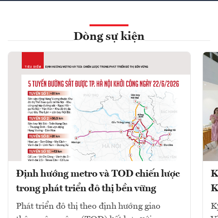
Dòng sự kiện
Định hướng metro và TOD chiến lược
K
trong phát triển đô thị bền vững
K
Phát triển đô thị theo định hướng giao
K