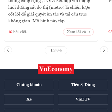
thông công cộng (TOD) kết hợp với mạng
V
lưới đường sắt đô thị (metro) là chiến lược
cốt lõi để giải quyết ùn tắc và tái cấu trúc
không gian. Mô hình này tập...
10
bài viết
Xem tất cả
2
1
2
3
4
Chứng khoán
Tiêu & Dùng
Xe
VnE TV