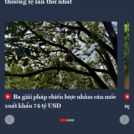
thường lệ lần thứ nhất
Ba giải pháp chiến lược nhằm cán mốc
xuất khẩu 74 tỷ USD
ngu