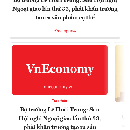
Bộ trưởng Lê Hoài Trung: Sau Hội nghị
Ngoại giao lần thứ 33, phải khẩn trương
tạo ra sản phẩm cụ thể
Đọc ngay
Tiêu điểm
Bộ trưởng Lê Hoài Trung: Sau
Qu
Hội nghị Ngoại giao lần thứ 33,
soá
phải khẩn trương tạo ra sản