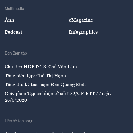
Doanh nghiệp
Địa phương
Thị trường
Bảo hiểm
Multimedia
Sự kiện
Nhân lực
Ảnh
eMagazine
Đẹp +
An sinh
Podcast
Infographics
Giải trí
Y tế
Nhà
Ban Biên tập
Ẩm thực
Chủ tịch HĐBT: TS. Chử Văn Lâm
Tổng biên tập: Chử Thị Hạnh
Tổng thư ký tòa soạn: Đào Quang Bính
Giấy phép Tạp chí điện tử số: 272/GP-BTTTT ngày
26/6/2020
Liên hệ tòa soạn