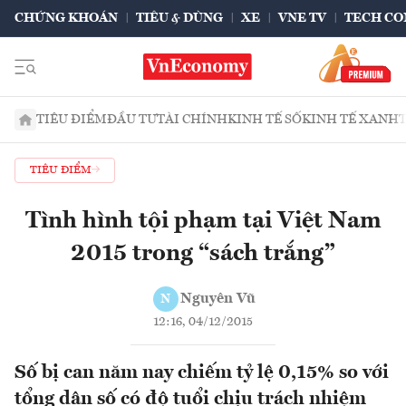
CHỨNG KHOÁN
TIÊU & DÙNG
XE
VNE TV
TECH CO
TIÊU ĐIỂM
ĐẦU TƯ
TÀI CHÍNH
KINH TẾ SỐ
KINH TẾ XANH
TIÊU ĐIỂM
Tình hình tội phạm tại Việt Nam
2015 trong “sách trắng”
Nguyên Vũ
N
12:16, 04/12/2015
Số bị can năm nay chiếm tỷ lệ 0,15% so với
tổng dân số có độ tuổi chịu trách nhiệm