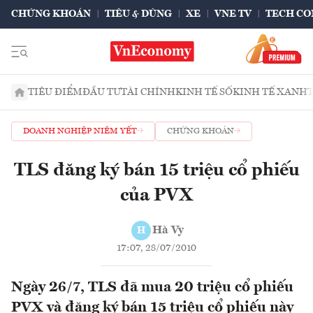
CHỨNG KHOÁN
TIÊU & DÙNG
XE
VNE TV
TECH CO
TIÊU ĐIỂM
ĐẦU TƯ
TÀI CHÍNH
KINH TẾ SỐ
KINH TẾ XANH
DOANH NGHIỆP NIÊM YẾT
CHỨNG KHOÁN
TLS đăng ký bán 15 triệu cổ phiếu
của PVX
Hà Vy
H
17:07, 28/07/2010
Ngày 26/7, TLS đã mua 20 triệu cổ phiếu
PVX và đăng ký bán 15 triệu cổ phiếu này