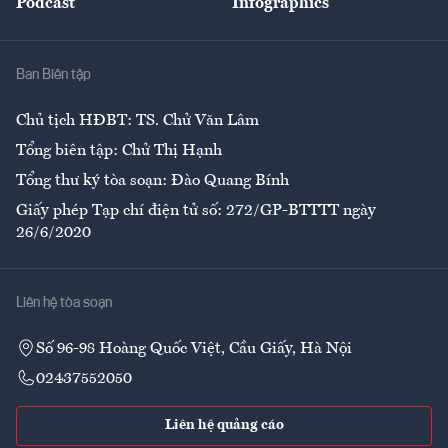
Podcast
Infographics
Giải trí
Y tế
Nhà
Ban Biên tập
Ẩm thực
Chủ tịch HĐBT: TS. Chử Văn Lâm
Tổng biên tập: Chử Thị Hạnh
Tổng thư ký tòa soạn: Đào Quang Bính
Giấy phép Tạp chí điện tử số: 272/GP-BTTTT ngày
26/6/2020
Liên hệ tòa soạn
Số 96-98 Hoàng Quốc Việt, Cầu Giấy, Hà Nội
02437552050
Liên hệ quảng cáo