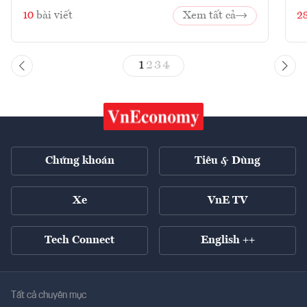
10
bài viết
Xem tất cả
2
1
2
3
4
Chứng khoán
Tiêu & Dùng
Xe
VnE TV
Tech Connect
English ++
Tất cả chuyên mục