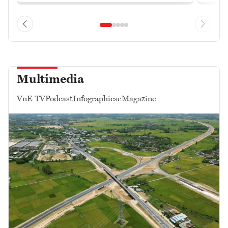
Multimedia
VnE TV
Podcast
Infographics
eMagazine