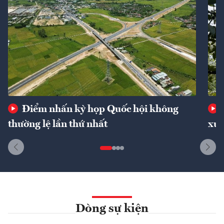
Điểm nhấn kỳ họp Quốc hội không
thường lệ lần thứ nhất
xuấ
Dòng sự kiện