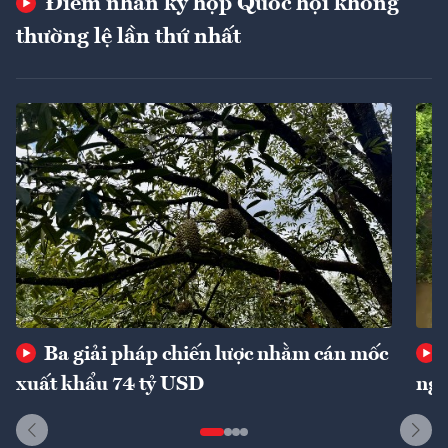
Điểm nhấn kỳ họp Quốc hội không
thường lệ lần thứ nhất
Ba giải pháp chiến lược nhằm cán mốc
xuất khẩu 74 tỷ USD
ngu