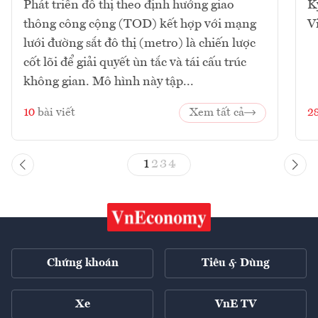
Phát triển đô thị theo định hướng giao
K
thông công cộng (TOD) kết hợp với mạng
V
lưới đường sắt đô thị (metro) là chiến lược
cốt lõi để giải quyết ùn tắc và tái cấu trúc
không gian. Mô hình này tập...
10
bài viết
Xem tất cả
2
1
2
3
4
Chứng khoán
Tiêu & Dùng
Xe
VnE TV