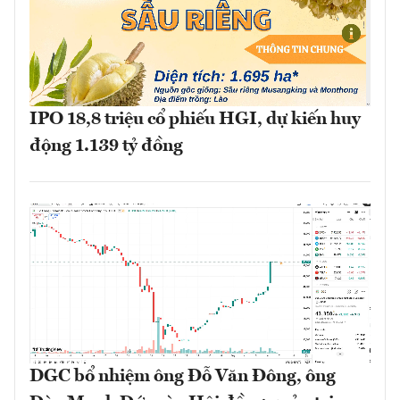
IPO 18,8 triệu cổ phiếu HGI, dự kiến huy
động 1.139 tỷ đồng
DGC bổ nhiệm ông Đỗ Văn Đông, ông