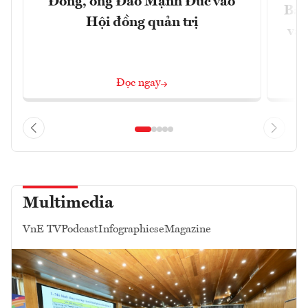
Đông, ông Đào Mạnh Đức vào
Báo
Hội đồng quản trị
và 
Đọc ngay
Multimedia
VnE TV
Podcast
Infographics
eMagazine