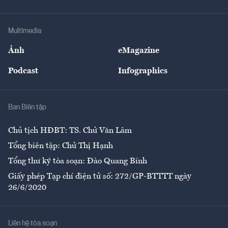
Tư vấn Tiêu & Dùng
Infographics
Hạ tầng
Sức khỏe
Khung pháp lý
Doanh nghiệp
Địa phương
Thị trường
Bảo hiểm
Multimedia
Sự kiện
Nhân lực
Ảnh
eMagazine
Đẹp +
An sinh
Podcast
Infographics
Giải trí
Y tế
Nhà
Ban Biên tập
Ẩm thực
Chủ tịch HĐBT: TS. Chử Văn Lâm
Tổng biên tập: Chử Thị Hạnh
Tổng thư ký tòa soạn: Đào Quang Bính
Giấy phép Tạp chí điện tử số: 272/GP-BTTTT ngày
26/6/2020
Liên hệ tòa soạn