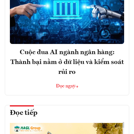
Cuộc đua AI ngành ngân hàng:
Thành bại nằm ở dữ liệu và kiểm soát
rủi ro
Đọc ngay
Đọc tiếp