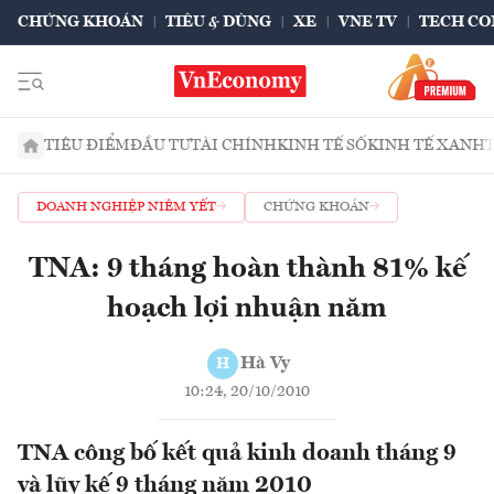
CHỨNG KHOÁN
TIÊU & DÙNG
XE
VNE TV
TECH CO
TIÊU ĐIỂM
ĐẦU TƯ
TÀI CHÍNH
KINH TẾ SỐ
KINH TẾ XANH
DOANH NGHIỆP NIÊM YẾT
CHỨNG KHOÁN
TNA: 9 tháng hoàn thành 81% kế
hoạch lợi nhuận năm
Hà Vy
H
10:24, 20/10/2010
TNA công bố kết quả kinh doanh tháng 9
và lũy kế 9 tháng năm 2010