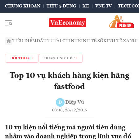
CHỨNG KHOÁN
TIÊU & DÙNG
XE
VNE TV
TECH CO
TIÊU ĐIỂM
ĐẦU TƯ
TÀI CHÍNH
KINH TẾ SỐ
KINH TẾ XANH
ĐỐI THOẠI
DOANH NGHIỆP
Top 10 vụ khách hàng kiện hãng
fastfood
Diệp Vũ
D
08:13, 23/12/2015
10 vụ kiện nổi tiếng mà người tiêu dùng
nhằm vào doanh nghiệp trong lĩnh vực đồ