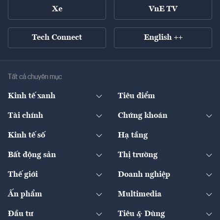
Xe
VnE TV
Tech Connect
English ++
Tất cả chuyên mục
Kinh tế xanh
Tiêu điểm
Chuyển động xanh
Tài chính
Chứng khoán
Pháp lý
Ngân hàng
Doanh nghiệp niêm yết
Kinh tế số
Hạ tầng
Thương hiệu xanh
Thị trường vốn
Thị trường
Sản phẩm - Thị trường
Bất động sản
Thị trường
Diễn đàn
Thuế
Đầu tư
Tài sản số
Chính sách
Xuất nhập khẩu
Thế giới
Doanh nghiệp
Bảo hiểm
Quốc tế
Dịch vụ số
Thị trường
Khung pháp lý
Kinh tế
Chuyển động
Ấn phẩm
Multimedia
Khung pháp lý
Start-up
Dự án
Công nghiệp
Chuyển động 24h
Đối thoại
The Guide
Video
Đầu tư
Tiêu & Dùng
Quản trị số
Cafe BĐS
Thị trường