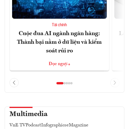
Tài chính
Cuộc đua AI ngành ngân hàng:
Lãi
Thành bại nằm ở dữ liệu và kiểm
soát rủi ro
Đọc ngay
Multimedia
VnE TV
Podcast
Infographics
eMagazine