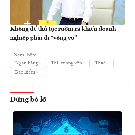
Không để thủ tục rườm rà khiến doanh
nghiệp phải đi “vòng vo”
Xem thêm
Ngân hàng
Thị trường vốn
Thuế
Bảo hiểm
Đừng bỏ lỡ