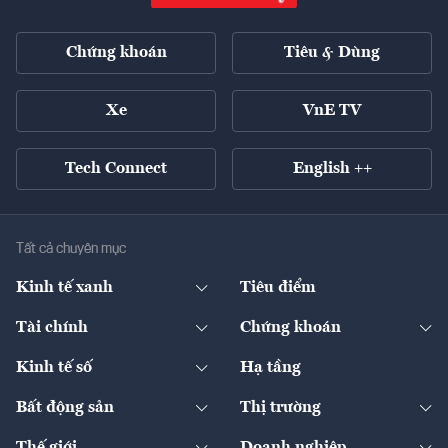
Chứng khoán
Tiêu & Dùng
Xe
VnE TV
Tech Connect
English ++
Tất cả chuyên mục
Kinh tế xanh
Tiêu điểm
Chuyển động xanh
Tài chính
Chứng khoán
Pháp lý
Ngân hàng
Doanh nghiệp niêm yết
Kinh tế số
Hạ tầng
Thương hiệu xanh
Thị trường vốn
Thị trường
Sản phẩm - Thị trường
Bất động sản
Thị trường
Diễn đàn
Thuế
Đầu tư
Tài sản số
Chính sách
Xuất nhập khẩu