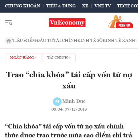
CHỨNG KHOÁN
TIÊU & DÙNG
XE
VNE TV
TECH CO
TIÊU ĐIỂM
ĐẦU TƯ
TÀI CHÍNH
KINH TẾ SỐ
KINH TẾ XANH
NGÂN HÀNG
TÀI CHÍNH
Trao “chìa khóa” tái cấp vốn từ nợ
xấu
Minh Đức
M
08:04, 07/12/2013
“Chìa khóa” tái cấp vốn từ nợ xấu chính
thức được trao trước mùa cao điểm chi trả