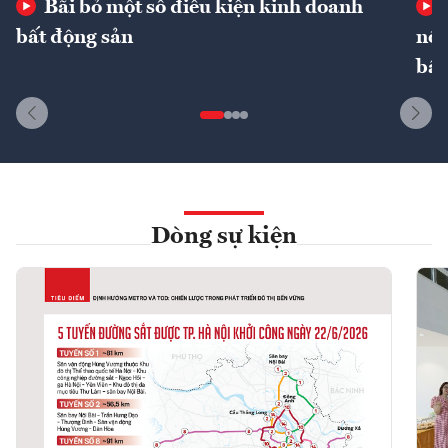
Bãi bỏ một số điều kiện kinh doanh
bất động sản
nôn
bất
Dòng sự kiện