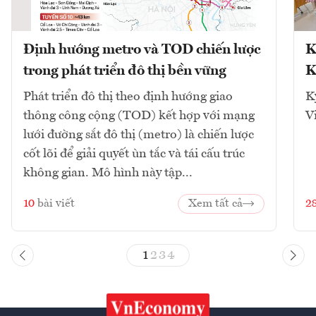
Định hướng metro và TOD chiến lược
K
trong phát triển đô thị bền vững
K
Phát triển đô thị theo định hướng giao
K
thông công cộng (TOD) kết hợp với mạng
V
lưới đường sắt đô thị (metro) là chiến lược
cốt lõi để giải quyết ùn tắc và tái cấu trúc
không gian. Mô hình này tập...
10
bài viết
Xem tất cả
2
1
2
3
4