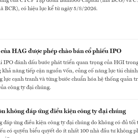
chúng của CTCP Tập đoàn Bamboo Capital (mã BCG) và 
 BCR), có hiệu lực kể từ ngày 5/8/2026.
n của HAG được phép chào bán cổ phiếu IPO
ai IPO đánh dấu bước phát triển quan trọng của HGI tron
 khả năng tiếp cận nguồn vốn, củng cố năng lực tài chính
 lực cạnh tranh và từng bước chuẩn hóa hệ thống quản tr
của công ty đại chúng.
n không đáp ứng điều kiện công ty đại chúng
 đáp ứng điều kiện công ty đại chúng do không có đủ tối 
ếu có quyền biểu quyết do ít nhất 100 nhà đầu tư không p