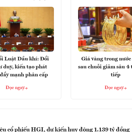
i Luật Dầu khí: Đổi
Giá vàng trong nước 
ư duy, kiến tạo phát
sau chuỗi giảm sâu 4 
, đẩy mạnh phân cấp
tiếp
Đọc ngay
Đọc ngay
iệu cổ phiếu HGI, dự kiến huy động 1.139 tỷ đồng