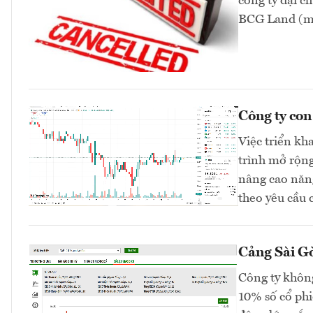
công ty đại 
BCG Land (mã
Công ty co
Việc triển kh
trình mở rộng
nâng cao năng
theo yêu cầu 
Cảng Sài Gò
Công ty không
10% số cổ phi