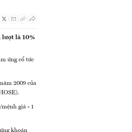
n lượt là 10%
ạm ứng cổ tức
c năm 2009 của
-HOSE).
/mệnh giá - 1
chứng khoán