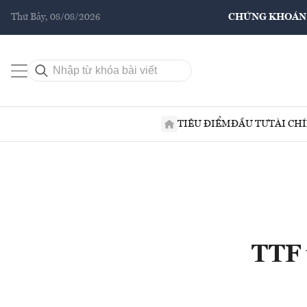
Thứ Bảy, 08/08/2026
CHỨNG KHOÁN
TIÊU ĐIỂM
ĐẦU TƯ
TÀI CH
TTF 