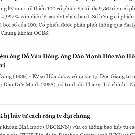
ng ký mua tối thiểu 100 cổ phiếu và tối đa 9,36 triệu cổ p
4,997% vốn điều lệ sau đợt chào bán). Số lượng cổ phiếu
à bội số của 100. Cổ phiếu được phân phối thông qua đại lý
P Chứng khoán OCBS.
ệm ông Đỗ Văn Đông, ông Đào Mạnh Đức vào Hộ
rị
ông (1989) - Kỹ sư Hóa dược, công tác tại Đức Giang từ
 Đào Đức Mạnh (1988), có trình độ Thạc sĩ Tài chính - 
bị hủy tư cách công ty đại chúng
 khoán Nhà nước (UBCKNN) vừa có thông báo hủy tư cá