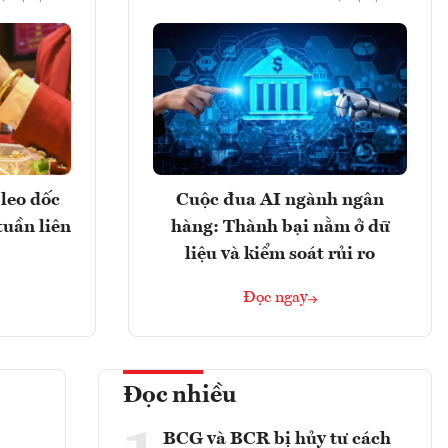
leo dốc
Cuộc đua AI ngành ngân
tuần liên
hàng: Thành bại nằm ở dữ
liệu và kiểm soát rủi ro
Đọc ngay
Đọc nhiều
BCG và BCR bị hủy tư cách