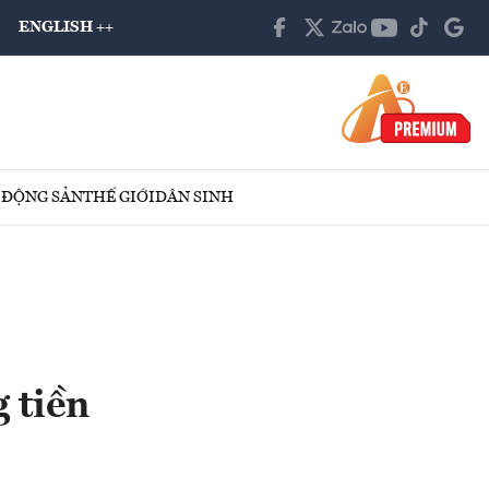
ENGLISH ++
 ĐỘNG SẢN
THẾ GIỚI
DÂN SINH
 tiền