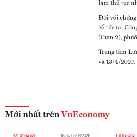
làm thủ tục nh
Đối với chứng
cổ tức tại Cô
(Cụm 2), phư
Trung tâm Lưu
và 13/4/2010.
Mới nhất trên
VnEconomy
Bất động sản
Thị trường
18:37, 08/08/2026