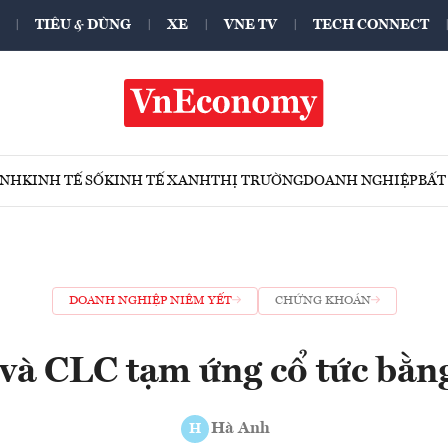
TIÊU & DÙNG
XE
VNE TV
TECH CONNECT
ÍNH
KINH TẾ SỐ
KINH TẾ XANH
THỊ TRƯỜNG
DOANH NGHIỆP
BẤT
DOANH NGHIỆP NIÊM YẾT
CHỨNG KHOÁN
và CLC tạm ứng cổ tức bằng
Hà Anh
H