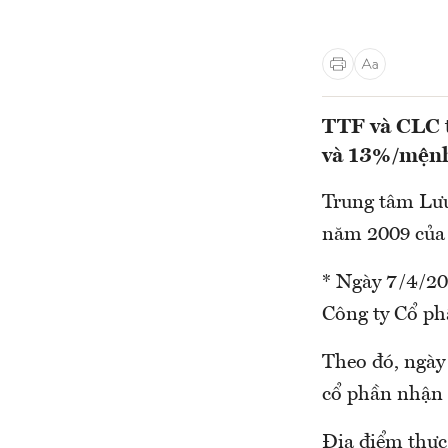
TTF và CLC t
và 13%/mệnh
Trung tâm Lưu
năm 2009 của
* Ngày 7/4/20
Công ty Cổ p
Theo đó, ngày 
cổ phần nhận 
Địa điểm thực