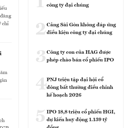
1
công ty đại chúng
hiếu
 đăng
2
 chỉ
Cảng Sài Gòn không đáp ứng
điều kiện công ty đại chúng
3
Công ty con của HAG được
i
phép chào bán cổ phiếu IPO
 năm
4
PNJ triệu tập đại hội cổ
Ngân
đông bất thường điều chỉnh
kế hoạch 2026
5
IPO 18,8 triệu cổ phiếu HGI,
dự kiến huy động 1.139 tỷ
ch
đồng