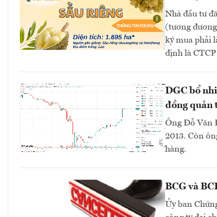
Nhà đầu tư đă
(tương đương 
ký mua phải l
định là CTC
DGC bổ nhi
đồng quản t
Ông Đỗ Văn Đ
2013. Còn ông
hàng.
BCG và BCR 
Ủy ban Chứng