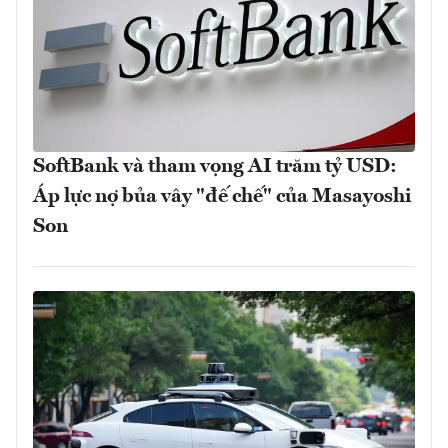
SoftBank và tham vọng AI trăm tỷ USD:
Áp lực nợ bủa vây "đế chế" của Masayoshi
Son