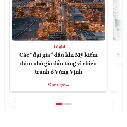
Thế giới
Các “đại gia” dầu khí Mỹ kiếm
Sam
đậm nhờ giá dầu tăng vì chiến
ngh
tranh ở Vùng Vịnh
Đọc ngay