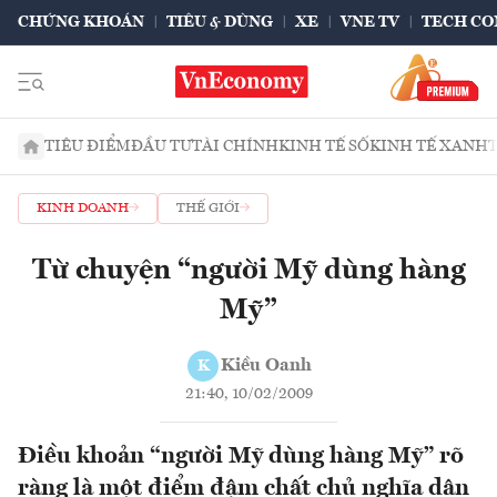
CHỨNG KHOÁN
TIÊU & DÙNG
XE
VNE TV
TECH CO
TIÊU ĐIỂM
ĐẦU TƯ
TÀI CHÍNH
KINH TẾ SỐ
KINH TẾ XANH
KINH DOANH
THẾ GIỚI
Từ chuyện “người Mỹ dùng hàng
Mỹ”
Kiều Oanh
K
21:40, 10/02/2009
Điều khoản “người Mỹ dùng hàng Mỹ” rõ
ràng là một điểm đậm chất chủ nghĩa dân