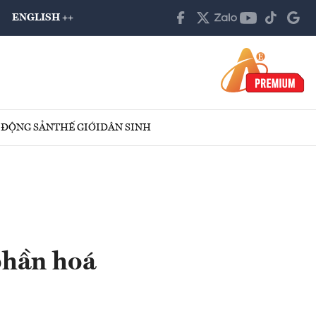
ENGLISH ++
 ĐỘNG SẢN
THẾ GIỚI
DÂN SINH
phần hoá