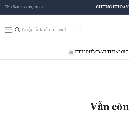
Thứ Sáu, 07/08/2026
CHỨNG KHOÁN
TIÊU ĐIỂM
ĐẦU TƯ
TÀI CH
Vẫn còn