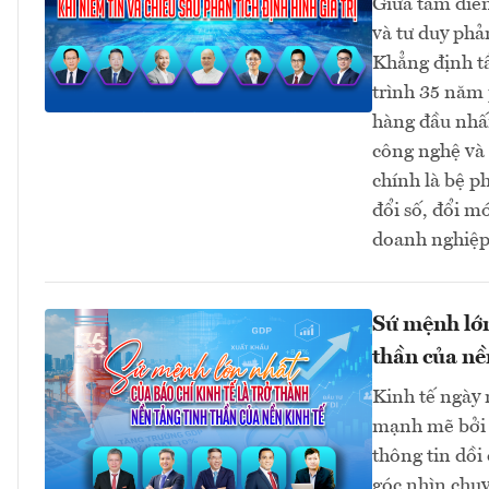
Giữa tâm điểm
và tư duy phả
Khẳng định t
trình 35 năm 
hàng đầu nhấn
công nghệ và 
chính là bệ p
đổi số, đổi m
doanh nghiệp 
Sứ mệnh lớn
thần của nề
Kinh tế ngày 
mạnh mẽ bởi đ
thông tin dồi
góc nhìn chuy