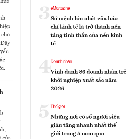
thực
3
eMagazine
.
nh
Sứ mệnh lớn nhất của báo
ghiệp
chí kinh tế là trở thành nền
m chủ
tảng tinh thần của nền kinh
. Đây
tế
uyển
các
4
Doanh nhân
ới.
Vinh danh 86 doanh nhân trẻ
khởi nghiệp xuất sắc năm
2026
nh
5
Thế giới
nh
Những nơi có số người siêu
y
giàu tăng nhanh nhất thế
nh,
giới trong 5 năm qua
t của