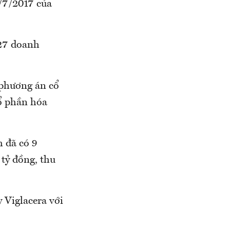
/7/2017 của
127 doanh
 phương án cổ
ổ phần hóa
m đã có 9
 tỷ đồng, thu
 Viglacera với