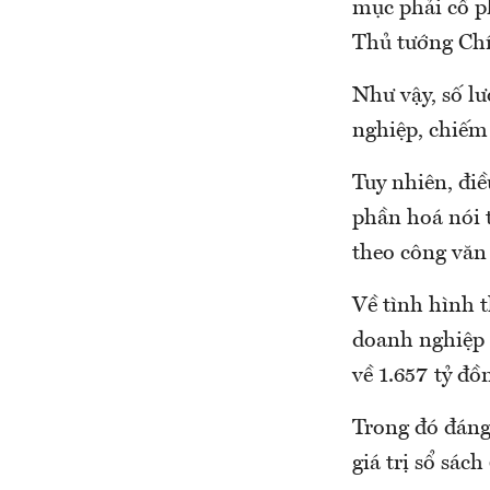
mục phải cổ 
Thủ tướng Ch
Như vậy, số l
nghiệp, chiếm
Tuy nhiên, đi
phần hoá nói 
theo công văn
Về tình hình t
doanh nghiệp t
về 1.657 tỷ đồ
Trong đó đáng 
giá trị sổ sác