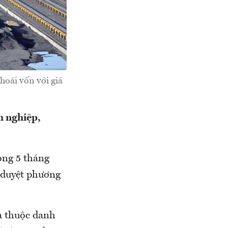
hoái vốn với giá
h nghiệp,
ong 5 tháng
 duyệt phương
a thuộc danh