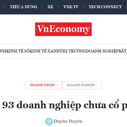
TIÊU & DÙNG
XE
VNE TV
TECH CONNECT
ÍNH
KINH TẾ SỐ
KINH TẾ XANH
THỊ TRƯỜNG
DOANH NGHIỆP
BẤT
DOANH NHÂN
DOANH NGHIỆP
 93 doanh nghiệp chưa cổ 
Duyên Duyên
D