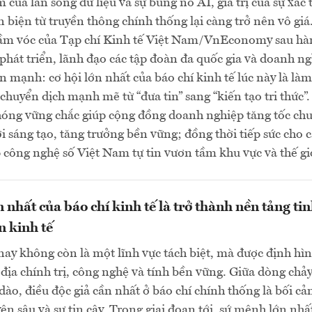
 của làn sóng dữ liệu và sự bùng nổ AI, giá trị của sự xác 
n biện từ truyền thông chính thống lại càng trở nên vô giá
ầm vóc của Tạp chí Kinh tế Việt Nam/VnEconomy sau hà
phát triển, lãnh đạo các tập đoàn đa quốc gia và doanh n
 mạnh: cơ hội lớn nhất của báo chí kinh tế lúc này là là
chuyển dịch mạnh mẽ từ “đưa tin” sang “kiến tạo tri thức”
hóng vững chắc giúp cộng đồng doanh nghiệp tăng tốc ch
ới sáng tạo, tăng trưởng bền vững; đồng thời tiếp sức cho 
công nghệ số Việt Nam tự tin vươn tầm khu vực và thế gi
 nhất của báo chí kinh tế là trở thành nền tảng ti
n kinh tế
nay không còn là một lĩnh vực tách biệt, mà được định hì
ịa chính trị, công nghệ và tính bền vững. Giữa dòng chả
 dào, điều độc giả cần nhất ở báo chí chính thống là bối cả
ên sâu và sự tin cậy. Trong giai đoạn tới, sứ mệnh lớn nhấ