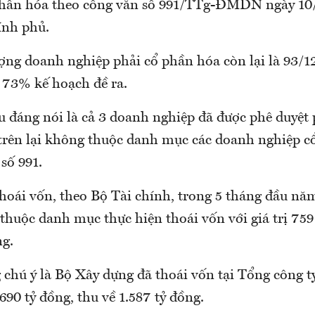
phần hóa theo công văn số 991/TTg-ĐMDN ngày 10
ính phủ.
ượng doanh nghiệp phải cổ phần hóa còn lại là 93/
 73% kế hoạch đề ra.
ều đáng nói là cả 3 doanh nghiệp đã được phê duyệt
trên lại không thuộc danh mục các doanh nghiệp c
 số 991.
hoái vốn, theo Bộ Tài chính, trong 5 tháng đầu nă
huộc danh mục thực hiện thoái vốn với giá trị 759
ng.
chú ý là Bộ Xây dựng đã thoái vốn tại Tổng công ty
h 690 tỷ đồng, thu về 1.587 tỷ đồng.