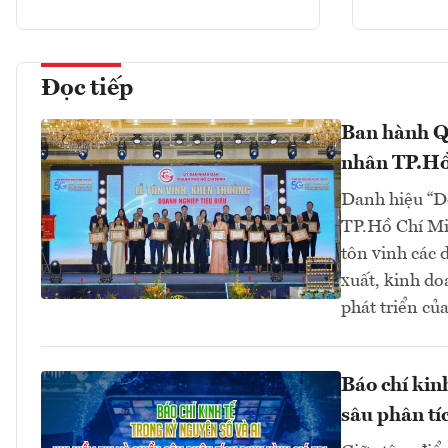
Đọc tiếp
Ban hành Q
nhân TP.Hồ
Danh hiệu “D
TP.Hồ Chí Mi
tôn vinh các 
xuất, kinh do
phát triển củ
Báo chí kin
sâu phân tíc