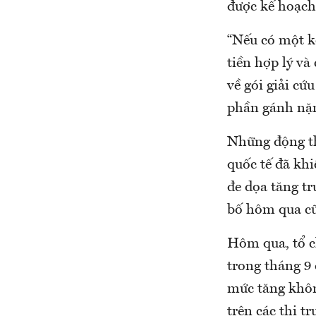
được kế hoạch 
“Nếu có một k
tiền hợp lý và
về gói giải cứ
phần gánh nặn
Những động thá
quốc tế đã khi
đe dọa tăng t
bố hôm qua cũ
Hôm qua, tổ c
trong tháng 9
mức tăng khôn
trên các thị t