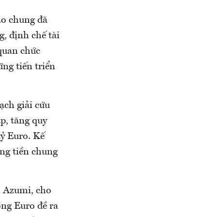
áo chung đã
, định chế tài
quan chức
ng tiến triển
ạch giải cứu
p, tăng quy
ỷ Euro. Kế
đồng tiền chung
n Azumi, cho
ồng Euro đề ra