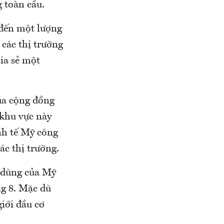
 toàn cầu.
 đến một lượng
 các thị trường
hia sẻ một
của cộng đồng
 khu vực này
nh tế Mỹ công
c thị trường.
u dùng của Mỹ
ng 8. Mặc dù
iới đầu cơ