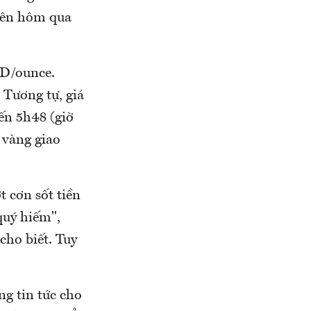
hiên hôm qua
SD/ounce.
 Tương tự, giá
ến 5h48 (giờ
 vàng giao
t cơn sốt tiền
quý hiếm",
ho biết. Tuy
g tin tức cho