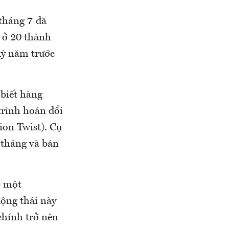
tháng 7 đã
r ở 20 thành
kỳ năm trước
biết hàng
trình hoán đổi
ion Twist). Cụ
/tháng và bán
S một
ộng thái này
 chính trở nên