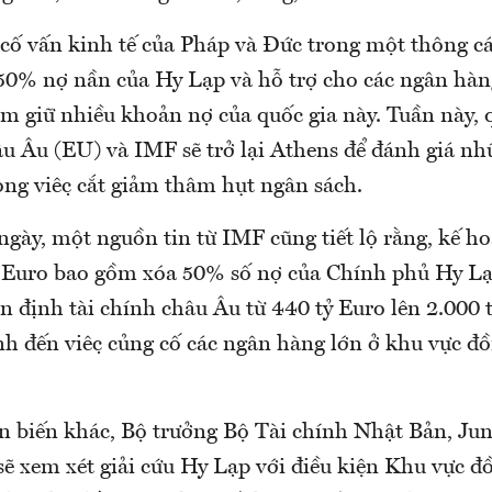
cố vấn kinh tế của Pháp và Đức trong một thông c
 50% nợ nần của Hy Lạp và hỗ trợ cho các ngân hàng
 giữ nhiều khoản nợ của quốc gia này. Tuần này, 
Âu (EU) và IMF sẽ trở lại Athens để đánh giá nhữ
ng việc cắt giảm thâm hụt ngân sách.
gày, một nguồn tin từ IMF cũng tiết lộ rằng, kế ho
Euro bao gồm xóa 50% số nợ của Chính phủ Hy Lạ
định tài chính châu Âu từ 440 tỷ Euro lên 2.000 t
́nh đến việc củng cố các ngân hàng lớn ở khu vực 
n biến khác, Bộ trưởng Bộ Tài chính Nhật Bản, Ju
sẽ xem xét giải cứu Hy Lạp với điều kiện Khu vực đ