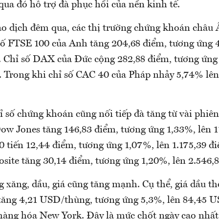
ua đó hỗ trợ đà phục hồi của nền kinh tế.
ao dịch đêm qua, các thị trường chứng khoán châu 
số FTSE 100 của Anh tăng 204,68 điểm, tương ứng 
. Chỉ số DAX của Đức cộng 282,88 điểm, tương ứng
. Trong khi chỉ số CAC 40 của Pháp nhảy 5,74% lên
ỉ số chứng khoán cũng nối tiếp đà tăng từ vài phiên
ow Jones tăng 146,83 điểm, tương ứng 1,33%, lên 1
 tiến 12,44 điểm, tương ứng 1,07%, lên 1.175,39 đi
ite tăng 30,14 điểm, tương ứng 1,20%, lên 2.546,
g xăng, dầu, giá cũng tăng mạnh. Cụ thể, giá dầu th
 tăng 4,21 USD/thùng, tương ứng 5,3%, lên 84,45 
 hàng hóa New York. Đây là mức chốt ngày cao nhất