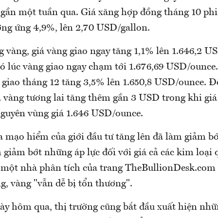
g gần một tuần qua. Giá xăng hợp đồng tháng 10 p
ương ứng 4,9%, lên 2,70 USD/gallon.
g vàng, giá vàng giao ngay tăng 1,1% lên 1.646,2 U
có lúc vàng giao ngay chạm tới 1.676,69 USD/ounce.
i giao tháng 12 tăng 3,5% lên 1.650,8 USD/ounce. Đ
á vàng tương lai tăng thêm gần 3 USD trong khi giá
nguyên vùng giá 1.646 USD/ounce.
a mạo hiểm của giới đầu tư tăng lên đã làm giảm bớ
 giảm bớt những áp lực đối với giá cả các kim loại 
một nhà phân tích của trang TheBullionDesk.com c
g, vàng "vẫn dễ bị tổn thương".
ày hôm qua, thị trường cũng bắt đầu xuất hiện nhữn