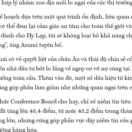
hợp lý nhằm xoa dịu mối lo ngại của các thị trường
ế hoạch dựa trên một quá trình ổn định, liên quan
 có thể đem lại cảm giác an tâm cho toàn thế giới và
u dành cho Hy Lạp, tôi sẽ không loại bỏ khả năng c
g”, ông Azumi tuyên bố.
i có vẻ quyết liệt của châu Âu và thái độ chia sẻ 
ến nhà đầu tư bớt lo lắng về nguy cơ vỡ nợ công tại
rưởng toàn cầu. Thêm vào đó, một số dấu hiệu từ ki
ng góp phần làm giảm nhẹ những quan ngại trên cá
hức Conference Board cho hay, chỉ số niềm tin tiê
 đã tăng lên 45,4 điểm, từ mức 45,2 điểm trong thá
g lớn, nhưng cũng góp phần vực dậy niềm tin của g
rường hàng hóa.