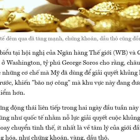
tế đêm qua đã tăng mạnh, chứng khoán, dầu thô cũng đồn
 biểu tại hội nghị của Ngân hàng Thế giới (WB) và 
 ở Washington, tỷ phú George Soros cho rằng, châu
 những cơ chế mà Mỹ đã dùng để giải quyết khủng 
rước, khiến "bão nợ công" mà khu vực này đang đư
hiểm hơn.
ng động thái liên tiếp trong hai ngày đầu tuần này 
ũng như quốc tế nhằm nỗ lực giải quyết cuộc khủn
oay chuyển tình thế, ít nhất là về tâm lý của giới đầ
ng hóa, như chứng khoán, vàng, dầu thô.