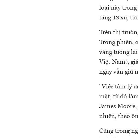
loại này tron
tăng 13 xu, t
Trên thị trườn
Trong phiên, 
vàng tương la
Việt Nam), gi
ngay vẫn giữ 
"Việc tâm lý ư
mặt, từ đó làm
James Moore, 
nhiên, theo ôn
Cũng trong ng