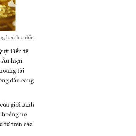
g loạt leo dốc.
Quỹ Tiền tệ
 Âu hiện
hoảng tài
ơng đầu càng
của giới lãnh
g hoảng nợ
u tư trên các