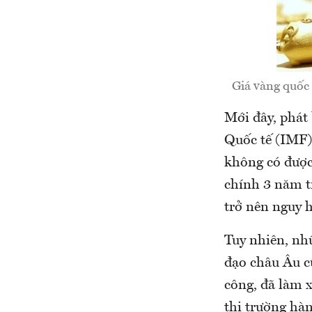
Giá vàng quốc 
Mới đây, phát
Quốc tế (IMF)
không có được
chính 3 năm t
trở nên nguy 
Tuy nhiên, nhữ
đạo châu Âu c
công, đã làm x
thị trường hà