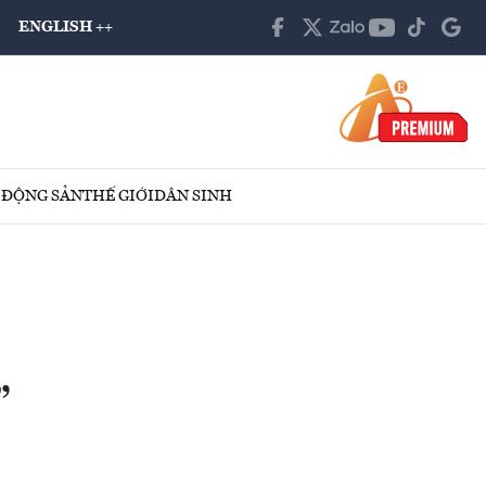
ENGLISH ++
 ĐỘNG SẢN
THẾ GIỚI
DÂN SINH
”