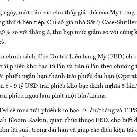
 ngày, một báo cáo cho thấy giá nhà của Mỹ trong 
g thứ 4 liên tiếp. Chỉ số giá nhà S&P/ Case-Shrille
0,9% so với tháng 6, thu hẹp mức giảm so với cùng 
%.
an chính sách, Cục Dự trữ Liên bang Mỹ (FED) cho 
rái phiếu kho bạc 13 lần và bán 6 lần theo chương 
ái phiếu ngắn hạn thành trái phiếu dài hạn (Operat
n 8 - 9 tỷ USD trái phiếu kho bạc danh nghĩa 5 lần
trái phiếu ngừa lạm phát một lần/tháng.
 Fed sẽ mua trái phiếu kho bạc 12 lần/tháng và TIP
rah Bloom Raskin, quan chức thuộc FED, cho biết đ
giảm lãi suất trong dài hạn và giúp các điều kiện tài