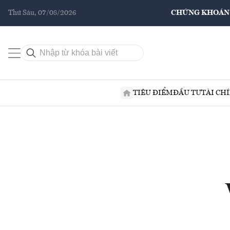
Thứ Sáu, 07/08/2026
CHỨNG KHOÁN
TIÊU ĐIỂM
ĐẦU TƯ
TÀI CH