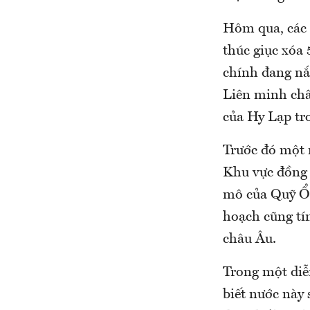
Hôm qua, các 
thúc giục xóa
chính đang nắm
Liên minh châu 
của Hy Lạp tro
Trước đó một n
Khu vực đồng 
mô của Quỹ Ổn 
hoạch cũng ti
châu Âu.
Trong một diễ
biết nước này 