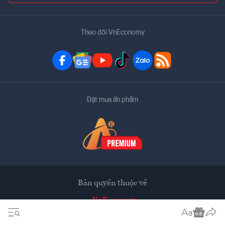
Theo dõi VnEconomy
Đặt mua ấn phẩm
Bản quyền thuộc về
VnEconomy
Tạp chí điện tử của Hội Khoa học Kinh tế Việt Nam