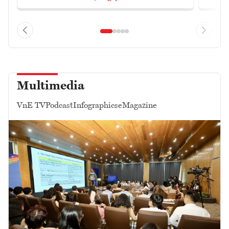
Multimedia
VnE TV
Podcast
Infographics
eMagazine