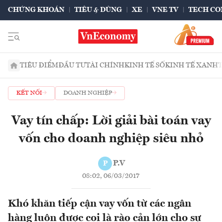
CHỨNG KHOÁN
TIÊU & DÙNG
XE
VNE TV
TECH CO
TIÊU ĐIỂM
ĐẦU TƯ
TÀI CHÍNH
KINH TẾ SỐ
KINH TẾ XANH
KẾT NỐI
DOANH NGHIỆP
Vay tín chấp: Lời giải bài toán vay
vốn cho doanh nghiệp siêu nhỏ
P.V
P
08:02, 06/03/2017
Khó khăn tiếp cận vay vốn từ các ngân
hàng luôn được coi là rào cản lớn cho sự