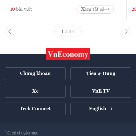
10
bài viết
Xem tất cả
2
1
2
3
4
Chứng khoán
Tiêu & Dùng
Xe
VnE TV
Tech Connect
English ++
Tất cả chuyên mục