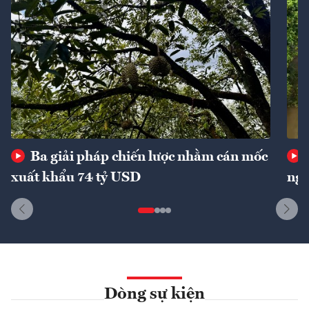
Ba giải pháp chiến lược nhằm cán mốc
xuất khẩu 74 tỷ USD
ngu
Dòng sự kiện