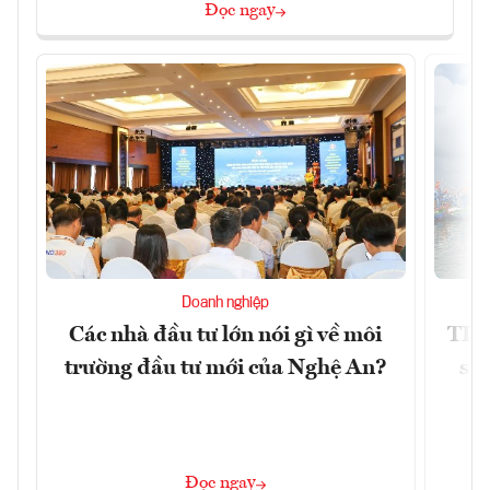
Đọc ngay
Doanh nghiệp
Các nhà đầu tư lớn nói gì về môi
TP.
trường đầu tư mới của Nghệ An?
soá
Đọc ngay