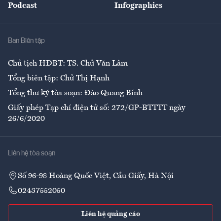
Podcast
Infographics
Giải trí
Y tế
Nhà
Ban Biên tập
Ẩm thực
Chủ tịch HĐBT: TS. Chử Văn Lâm
Tổng biên tập: Chử Thị Hạnh
Tổng thư ký tòa soạn: Đào Quang Bính
Giấy phép Tạp chí điện tử số: 272/GP-BTTTT ngày
26/6/2020
Liên hệ tòa soạn
Số 96-98 Hoàng Quốc Việt, Cầu Giấy, Hà Nội
02437552050
Liên hệ quảng cáo