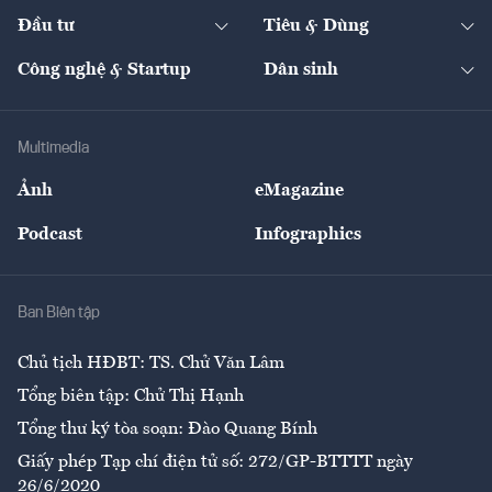
Dự án
Công nghiệp
Chuyển động 24h
Đối thoại
The Guide
Video
Đầu tư
Tiêu & Dùng
Quản trị số
Cafe BĐS
Thị trường
Kinh doanh
Kết nối
Tạp chí kinh tế Việt Nam
eMagazine
Nhà đầu tư
Du lịch
Công nghệ & Startup
Dân sinh
Tư vấn
Nông sản
Doanh nhân
Tư vấn Tiêu & Dùng
Infographics
Hạ tầng
Sức khỏe
Khung pháp lý
Doanh nghiệp
Địa phương
Thị trường
Bảo hiểm
Multimedia
Sự kiện
Nhân lực
Ảnh
eMagazine
Đẹp +
An sinh
Podcast
Infographics
Giải trí
Y tế
Nhà
Ban Biên tập
Ẩm thực
Chủ tịch HĐBT: TS. Chử Văn Lâm
Tổng biên tập: Chử Thị Hạnh
Tổng thư ký tòa soạn: Đào Quang Bính
Giấy phép Tạp chí điện tử số: 272/GP-BTTTT ngày
26/6/2020