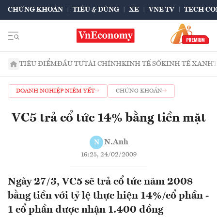
CHỨNG KHOÁN
TIÊU & DÙNG
XE
VNE TV
TECH CO
TIÊU ĐIỂM
ĐẦU TƯ
TÀI CHÍNH
KINH TẾ SỐ
KINH TẾ XANH
DOANH NGHIỆP NIÊM YẾT
CHỨNG KHOÁN
VC5 trả cổ tức 14% bằng tiền mặt
N.Anh
N
16:25, 24/02/2009
Ngày 27/3, VC5 sẽ trả cổ tức năm 2008
bằng tiền với tỷ lệ thực hiện 14%/cổ phần -
1 cổ phần được nhận 1.400 đồng