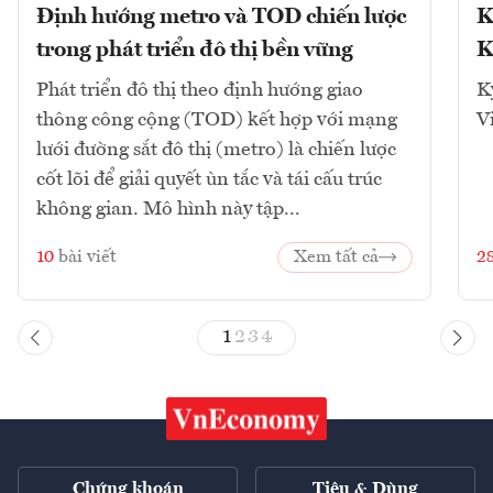
Định hướng metro và TOD chiến lược
K
trong phát triển đô thị bền vững
K
Phát triển đô thị theo định hướng giao
K
thông công cộng (TOD) kết hợp với mạng
V
lưới đường sắt đô thị (metro) là chiến lược
cốt lõi để giải quyết ùn tắc và tái cấu trúc
không gian. Mô hình này tập...
10
bài viết
Xem tất cả
2
1
2
3
4
Chứng khoán
Tiêu & Dùng