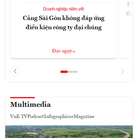
PNJ 
Doanh nghiệp niêm yết
thư
Cảng Sài Gòn không đáp ứng
điều kiện công ty đại chúng
Đọc ngay
Multimedia
VnE TV
Podcast
Infographics
eMagazine