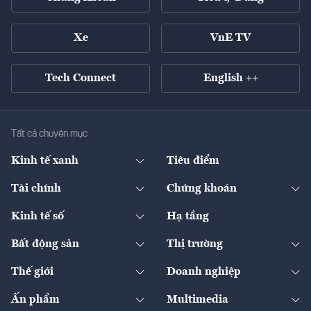
Xe
VnE TV
Tech Connect
English ++
Tất cả chuyên mục
Kinh tế xanh
Tiêu điểm
Chuyển động xanh
Tài chính
Chứng khoán
Pháp lý
Ngân hàng
Doanh nghiệp niêm yết
Kinh tế số
Hạ tầng
Thương hiệu xanh
Thị trường vốn
Thị trường
Sản phẩm - Thị trường
Bất động sản
Thị trường
Diễn đàn
Thuế
Đầu tư
Tài sản số
Chính sách
Xuất nhập khẩu
Thế giới
Doanh nghiệp
Bảo hiểm
Quốc tế
Dịch vụ số
Thị trường
Khung pháp lý
Kinh tế
Chuyển động
Ấn phẩm
Multimedia
Khung pháp lý
Start-up