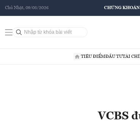
Chủ Nhật, 09/08/2026
CHỨNG KHOÁN
TIÊU ĐIỂM
ĐẦU TƯ
TÀI CH
VCBS đư