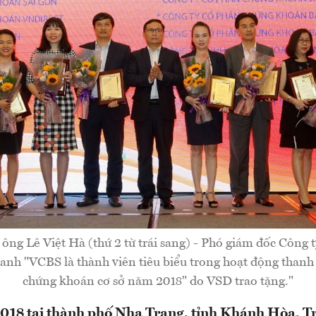
ông Lê Việt Hà (thứ 2 từ trái sang) - Phó giám đốc Công 
anh "VCBS là thành viên tiêu biểu trong hoạt động thanh 
chứng khoán cơ sở năm 2018" do VSD trao tặng."
018 tại thành phố Nha Trang, tỉnh Khánh Hòa, T