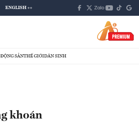
ENGLISH ++
 ĐỘNG SẢN
THẾ GIỚI
DÂN SINH
ng khoán