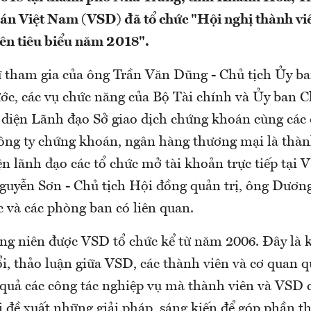
n Việt Nam (VSD) đã tổ chức "Hội nghị thành viê
ên tiêu biểu năm 2018".
ự tham gia của ông Trần Văn Dũng - Chủ tịch Ủy b
c, các vụ chức năng của Bộ Tài chính và Ủy ban 
 diện Lãnh đạo Sở giao dịch chứng khoán cùng các đ
công ty chứng khoán, ngân hàng thương mại là thàn
n lãnh đạo các tổ chức mở tài khoản trực tiếp tại 
uyễn Sơn - Chủ tịch Hội đồng quản trị, ông Dươn
 và các phòng ban có liên quan.
ng niên được VSD tổ chức kể từ năm 2006. Đây là k
ổi, thảo luận giữa VSD, các thành viên và cơ quan 
 quả các công tác nghiệp vụ mà thành viên và VSD
 đề xuất những giải pháp, sáng kiến để góp phần th