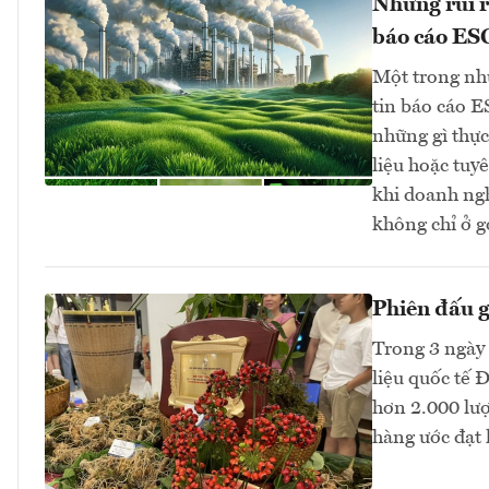
Những rủi r
báo cáo ES
Một trong nh
tin báo cáo E
những gì thực
liệu hoặc tuy
khi doanh ng
không chỉ ở g
Phiên đấu 
Trong 3 ngày 
liệu quốc tế 
hơn 2.000 lư
hàng ước đạt 