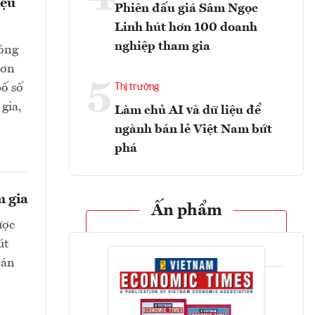
iệu
Phiên đấu giá Sâm Ngọc
Linh hút hơn 100 doanh
nghiệp tham gia
hông
hơn
5
bố số
Thị trường
gia,
Làm chủ AI và dữ liệu để
ngành bán lẻ Việt Nam bứt
phá
m gia
Ấn phẩm
ược
út
bán