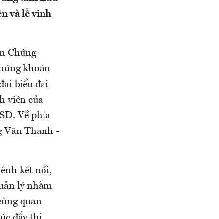
n và lễ vinh
an Chứng
Chứng khoán
ại biểu đại
h viên của
VSD. Về phía
g Văn Thanh -
ênh kết nối,
quản lý nhằm
 cùng quan
úc đẩy thị