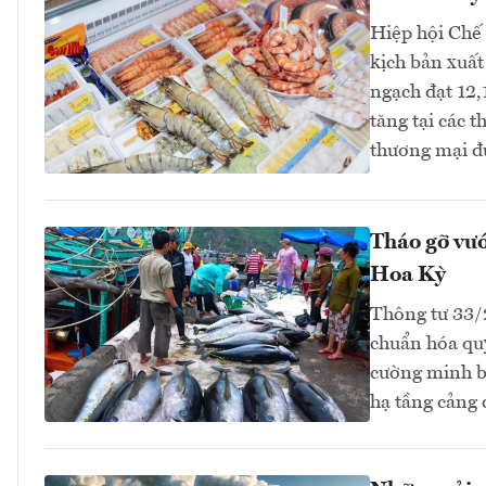
Hiệp hội Chế
kịch bản xuất
ngạch đạt 12,
tăng tại các 
thương mại đ
Tháo gỡ vướ
Hoa Kỳ
Thông tư 33
chuẩn hóa quy
cường minh bạ
hạ tầng cảng