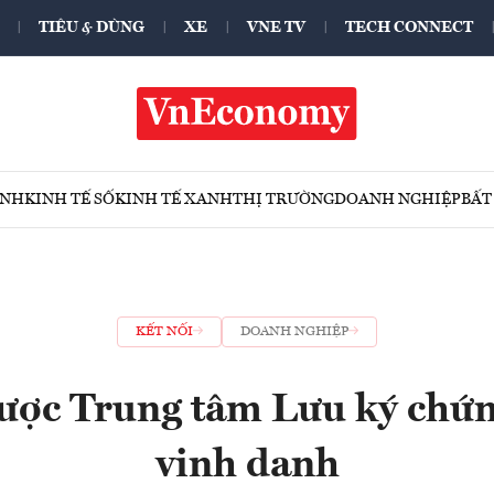
TIÊU & DÙNG
XE
VNE TV
TECH CONNECT
ÍNH
KINH TẾ SỐ
KINH TẾ XANH
THỊ TRƯỜNG
DOANH NGHIỆP
BẤT
KẾT NỐI
DOANH NGHIỆP
ợc Trung tâm Lưu ký chứ
vinh danh