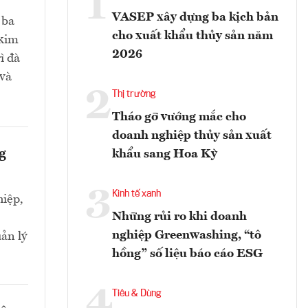
1
VASEP xây dựng ba kịch bản
 ba
cho xuất khẩu thủy sản năm
 kim
2026
ì đà
 và
2
Thị trường
Tháo gỡ vướng mắc cho
doanh nghiệp thủy sản xuất
g
khẩu sang Hoa Kỳ
3
Kinh tế xanh
iệp,
Những rủi ro khi doanh
nghiệp Greenwashing, “tô
ản lý
hồng” số liệu báo cáo ESG
4
Tiêu & Dùng