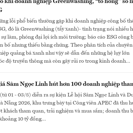
o khi doanh nghiệp Greenwashing, “tô hồng” số l
G
ững lỗi phổ biến thường gặp khi doanh nghiệp công bố t
SG, đó là Greenwashing (tẩy xanh)- tình trạng nói nhiều 
 sự làm, phóng đại lợi ích môi trường; báo cáo ESG công 
ên bố nhưng thiếu bằng chứng. Theo phân tích của chuyên 
hiệp quảng bá xanh như vậy sẽ dẫn đến những hệ lụy lớn
óc độ truyền thông mà còn gây rủi ro trong kinh doanh...
giá Sâm Ngọc Linh hút hơn 100 doanh nghiệp tha
(từ 01 - 03/8) diễn ra sự kiện Lễ hội Sâm Ngọc Linh và D
Đà Nẵng 2026, khu trưng bày tại Công viên APEC đã thu h
ợt khách tham quan, trải nghiệm và mua sắm; doanh thu 
khoảng 10 tỷ đồng...