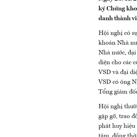
ký Chứng khoá
danh thành vi
Hội nghị có s
khoán Nhà nướ
Nhà nước, đại
diện cho các 
VSD và đại diệ
VSD có ông Ng
Tổng giám đốc
Hội nghị thườ
gặp gỡ, trao đ
phát huy hiệu
tâm, đồng thời