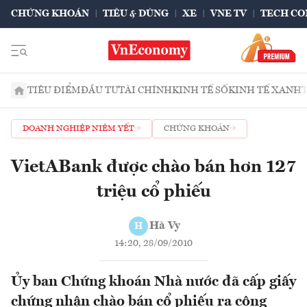
CHỨNG KHOÁN
TIÊU & DÙNG
XE
VNE TV
TECH CO
TIÊU ĐIỂM
ĐẦU TƯ
TÀI CHÍNH
KINH TẾ SỐ
KINH TẾ XANH
DOANH NGHIỆP NIÊM YẾT
CHỨNG KHOÁN
VietABank được chào bán hơn 127
triệu cổ phiếu
Hà Vy
H
14:20, 28/09/2010
Ủy ban Chứng khoán Nhà nước đã cấp giấy
chứng nhận chào bán cổ phiếu ra công