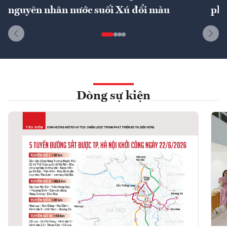
nguyên nhân nước suối Xú đổi màu
phí
Dòng sự kiện