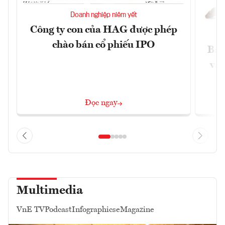
Doanh nghiệp niêm yết
Công ty con của HAG được phép
chào bán cổ phiếu IPO
Báo
và 
Đọc ngay
Multimedia
VnE TV
Podcast
Infographics
eMagazine