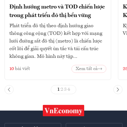
Định hướng metro và TOD chiến lược
K
trong phát triển đô thị bền vững
K
Phát triển đô thị theo định hướng giao
K
thông công cộng (TOD) kết hợp với mạng
V
lưới đường sắt đô thị (metro) là chiến lược
cốt lõi để giải quyết ùn tắc và tái cấu trúc
không gian. Mô hình này tập...
10
bài viết
Xem tất cả
2
1
2
3
4