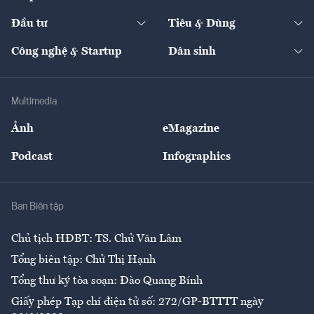
Start-up
Dự án
Công nghiệp
Chuyển động 24h
Đối thoại
The Guide
Video
Đầu tư
Tiêu & Dùng
Quản trị số
Cafe BĐS
Thị trường
Kinh doanh
Kết nối
Tạp chí kinh tế Việt Nam
eMagazine
Nhà đầu tư
Du lịch
Công nghệ & Startup
Dân sinh
Tư vấn
Nông sản
Doanh nhân
Tư vấn Tiêu & Dùng
Infographics
Hạ tầng
Sức khỏe
Khung pháp lý
Doanh nghiệp
Địa phương
Thị trường
Bảo hiểm
Multimedia
Sự kiện
Nhân lực
Ảnh
eMagazine
Đẹp +
An sinh
Podcast
Infographics
Giải trí
Y tế
Nhà
Ban Biên tập
Ẩm thực
Chủ tịch HĐBT: TS. Chử Văn Lâm
Tổng biên tập: Chử Thị Hạnh
Tổng thư ký tòa soạn: Đào Quang Bính
Giấy phép Tạp chí điện tử số: 272/GP-BTTTT ngày