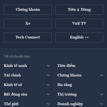
Chứng khoán
Tiêu & Dùng
Xe
VnE TV
Tech Connect
English ++
Tất cả chuyên mục
Kinh tế xanh
Tiêu điểm
Chuyển động xanh
Tài chính
Chứng khoán
Pháp lý
Ngân hàng
Doanh nghiệp niêm yết
Kinh tế số
Hạ tầng
Thương hiệu xanh
Thị trường vốn
Thị trường
Sản phẩm - Thị trường
Bất động sản
Thị trường
Diễn đàn
Thuế
Đầu tư
Tài sản số
Chính sách
Xuất nhập khẩu
Thế giới
Doanh nghiệp
Bảo hiểm
Quốc tế