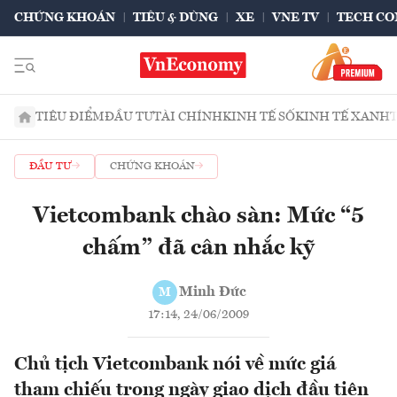
CHỨNG KHOÁN
TIÊU & DÙNG
XE
VNE TV
TECH CO
TIÊU ĐIỂM
ĐẦU TƯ
TÀI CHÍNH
KINH TẾ SỐ
KINH TẾ XANH
ĐẦU TƯ
CHỨNG KHOÁN
Vietcombank chào sàn: Mức “5
chấm” đã cân nhắc kỹ
Minh Đức
M
17:14, 24/06/2009
Chủ tịch Vietcombank nói về mức giá
tham chiếu trong ngày giao dịch đầu tiên