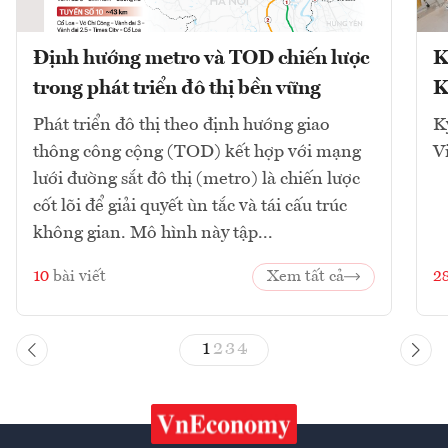
Định hướng metro và TOD chiến lược
K
trong phát triển đô thị bền vững
K
Phát triển đô thị theo định hướng giao
K
thông công cộng (TOD) kết hợp với mạng
V
lưới đường sắt đô thị (metro) là chiến lược
cốt lõi để giải quyết ùn tắc và tái cấu trúc
không gian. Mô hình này tập...
10
bài viết
Xem tất cả
2
1
2
3
4