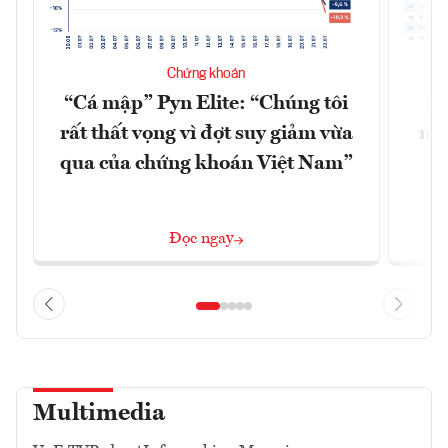
Chứng khoán
“Cá mập” Pyn Elite: “Chúng tôi
15
rất thất vọng vì đợt suy giảm vừa
mặt
qua của chứng khoán Việt Nam”
Đọc ngay
Multimedia