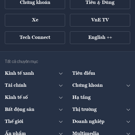
Chứng khoán
Tiêu & Dùng
Xe
VnE TV
Tech Connect
English ++
Tất cả chuyên mục
Kinh tế xanh
Tiêu điểm
Chuyển động xanh
Tài chính
Chứng khoán
Pháp lý
Ngân hàng
Doanh nghiệp niêm yết
Kinh tế số
Hạ tầng
Thương hiệu xanh
Thị trường vốn
Thị trường
Sản phẩm - Thị trường
Bất động sản
Thị trường
Diễn đàn
Thuế
Đầu tư
Tài sản số
Chính sách
Xuất nhập khẩu
Thế giới
Doanh nghiệp
Bảo hiểm
Quốc tế
Dịch vụ số
Thị trường
Khung pháp lý
Kinh tế
Chuyển động
Ấn phẩm
Multimedia