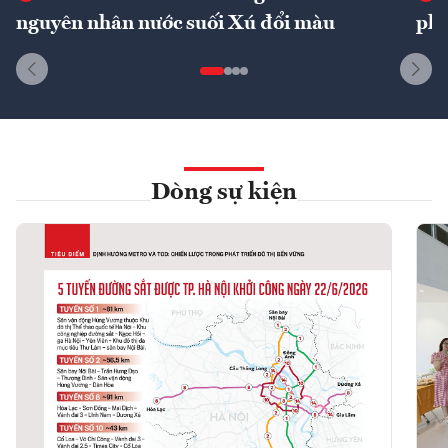
nguyên nhân nước suối Xú đổi màu
phí
Dòng sự kiện