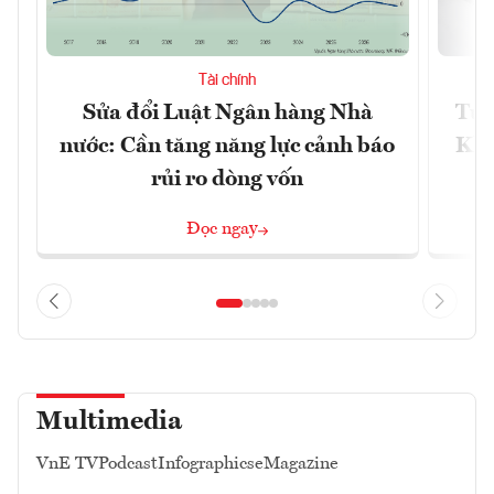
Tài chính
Sửa đổi Luật Ngân hàng Nhà
Từ 
nước: Cần tăng năng lực cảnh báo
Kho
rủi ro dòng vốn
Đọc ngay
Multimedia
VnE TV
Podcast
Infographics
eMagazine