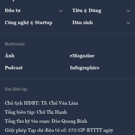
Khung pháp lý
Start-up
Dự án
Công nghiệp
Chuyển động 24h
Đối thoại
The Guide
Video
Đầu tư
Tiêu & Dùng
Quản trị số
Cafe BĐS
Thị trường
Kinh doanh
Kết nối
Tạp chí kinh tế Việt Nam
eMagazine
Nhà đầu tư
Du lịch
Công nghệ & Startup
Dân sinh
Tư vấn
Nông sản
Doanh nhân
Tư vấn Tiêu & Dùng
Infographics
Hạ tầng
Sức khỏe
Khung pháp lý
Doanh nghiệp
Địa phương
Thị trường
Bảo hiểm
Multimedia
Sự kiện
Nhân lực
Ảnh
eMagazine
Đẹp +
An sinh
Podcast
Infographics
Giải trí
Y tế
Nhà
Ban Biên tập
Ẩm thực
Chủ tịch HĐBT: TS. Chử Văn Lâm
Tổng biên tập: Chử Thị Hạnh
Tổng thư ký tòa soạn: Đào Quang Bính
Giấy phép Tạp chí điện tử số: 272/GP-BTTTT ngày