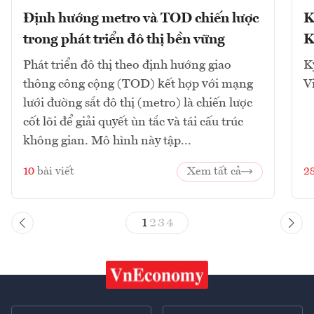
Định hướng metro và TOD chiến lược
K
trong phát triển đô thị bền vững
K
Phát triển đô thị theo định hướng giao
K
thông công cộng (TOD) kết hợp với mạng
V
lưới đường sắt đô thị (metro) là chiến lược
cốt lõi để giải quyết ùn tắc và tái cấu trúc
không gian. Mô hình này tập...
10
bài viết
Xem tất cả
2
1
2
3
4