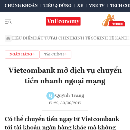
CHỨNG KHOÁN
TIÊU & DÙNG
XE
VNE TV
TECH CO
TIÊU ĐIỂM
ĐẦU TƯ
TÀI CHÍNH
KINH TẾ SỐ
KINH TẾ XANH
NGÂN HÀNG
TÀI CHÍNH
Vietcombank mở dịch vụ chuyển
tiền nhanh ngoại mạng
Quỳnh Trang
Q
17:29, 30/06/2017
Có thể chuyển tiền ngay từ Vietcombank
tới tài khoản ngân hàng khác mà không