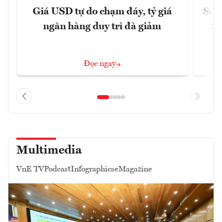
Giá USD tự do chạm đáy, tỷ giá
Sửa 
ngân hàng duy trì đà giảm
20
Đọc ngay
Multimedia
VnE TV
Podcast
Infographics
eMagazine