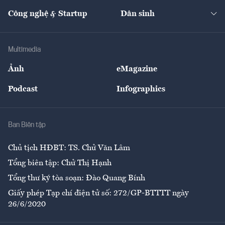
Kinh doanh
Kết nối
Tạp chí kinh tế Việt Nam
eMagazine
Nhà đầu tư
Du lịch
Công nghệ & Startup
Dân sinh
Tư vấn
Nông sản
Doanh nhân
Tư vấn Tiêu & Dùng
Infographics
Hạ tầng
Sức khỏe
Khung pháp lý
Doanh nghiệp
Địa phương
Thị trường
Bảo hiểm
Multimedia
Sự kiện
Nhân lực
Ảnh
eMagazine
Đẹp +
An sinh
Podcast
Infographics
Giải trí
Y tế
Nhà
Ban Biên tập
Ẩm thực
Chủ tịch HĐBT: TS. Chử Văn Lâm
Tổng biên tập: Chử Thị Hạnh
Tổng thư ký tòa soạn: Đào Quang Bính
Giấy phép Tạp chí điện tử số: 272/GP-BTTTT ngày
26/6/2020