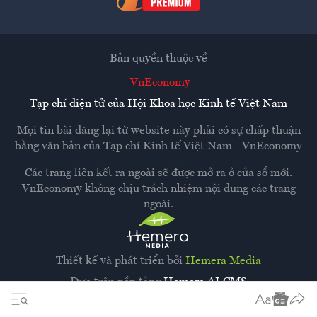
Bản quyền thuộc về
VnEconomy
Tạp chí điện tử của Hội Khoa học Kinh tế Việt Nam
Mọi tin bài đăng lại từ website này phải có sự chấp thuận
bằng văn bản của
Tạp chí Kinh tế Việt Nam - VnEconomy
Các trang liên kết ra ngoài sẽ được mở ra ở cửa sổ mới.
VnEconomy không chịu trách nhiệm nội dung các trang
ngoài.
Thiết kế và phát triển bởi
Hemera Media
Dựa trên nền tảng
Hemera AI CMS