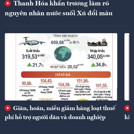
Thanh Hóa khẩn trương làm rõ
nguyên nhân nước suối Xú đổi màu
Giãn, hoãn, miễn giảm hàng loạt thuế
phí hỗ trợ người dân và doanh nghiệp
kin