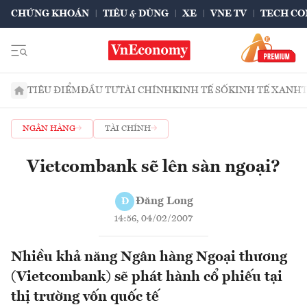
CHỨNG KHOÁN
TIÊU & DÙNG
XE
VNE TV
TECH CO
TIÊU ĐIỂM
ĐẦU TƯ
TÀI CHÍNH
KINH TẾ SỐ
KINH TẾ XANH
NGÂN HÀNG
TÀI CHÍNH
Vietcombank sẽ lên sàn ngoại?
Đăng Long
Đ
14:56, 04/02/2007
Nhiều khả năng Ngân hàng Ngoại thương
(Vietcombank) sẽ phát hành cổ phiếu tại
thị trường vốn quốc tế