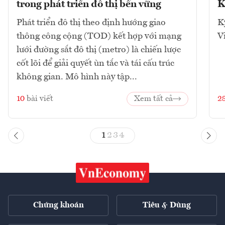
trong phát triển đô thị bền vững
K
Phát triển đô thị theo định hướng giao
K
thông công cộng (TOD) kết hợp với mạng
V
lưới đường sắt đô thị (metro) là chiến lược
cốt lõi để giải quyết ùn tắc và tái cấu trúc
không gian. Mô hình này tập...
10
bài viết
Xem tất cả
2
1
2
3
4
Chứng khoán
Tiêu & Dùng