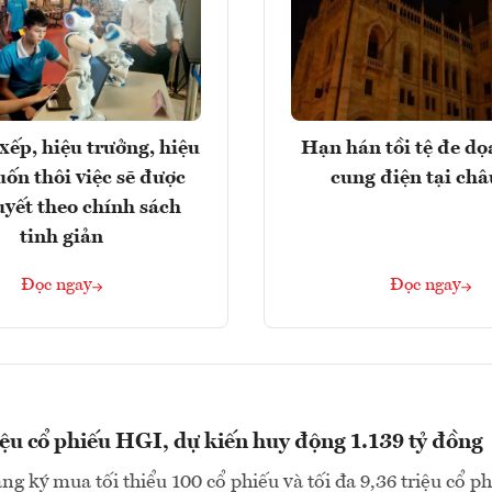
xếp, hiệu trưởng, hiệu
Hạn hán tồi tệ đe d
ốn thôi việc sẽ được
cung điện tại ch
uyết theo chính sách
tinh giản
Đọc ngay
Đọc ngay
iệu cổ phiếu HGI, dự kiến huy động 1.139 tỷ đồng
ng ký mua tối thiểu 100 cổ phiếu và tối đa 9,36 triệu cổ p