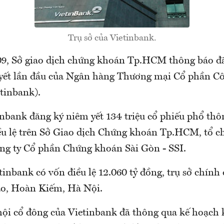
Trụ sở của Vietinbank.
9, Sở giao dịch chứng khoán Tp.HCM thông báo đ
yết lần đầu của Ngân hàng Thương mại Cổ phần C
tinbank).
inbank đăng ký niêm yết 134 triệu cổ phiếu phổ thô
ều lệ trên Sở Giao dịch Chứng khoán Tp.HCM, tổ c
ông ty Cổ phần Chứng khoán Sài Gòn - SSI.
tinbank có vốn điều lệ 12.060 tỷ đồng, trụ sở chính 
o, Hoàn Kiếm, Hà Nội.
 hội cổ đông của Vietinbank đã thông qua kế hoạch