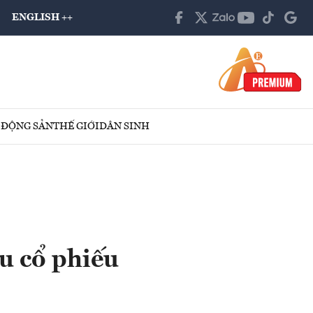
ENGLISH ++
 ĐỘNG SẢN
THẾ GIỚI
DÂN SINH
u cổ phiếu