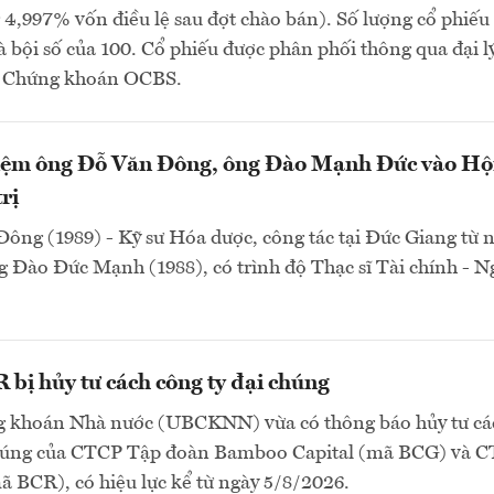
4,997% vốn điều lệ sau đợt chào bán). Số lượng cổ phiếu
à bội số của 100. Cổ phiếu được phân phối thông qua đại lý
P Chứng khoán OCBS.
ệm ông Đỗ Văn Đông, ông Đào Mạnh Đức vào Hộ
rị
ông (1989) - Kỹ sư Hóa dược, công tác tại Đức Giang từ
 Đào Đức Mạnh (1988), có trình độ Thạc sĩ Tài chính - 
bị hủy tư cách công ty đại chúng
 khoán Nhà nước (UBCKNN) vừa có thông báo hủy tư cá
chúng của CTCP Tập đoàn Bamboo Capital (mã BCG) và 
 BCR), có hiệu lực kể từ ngày 5/8/2026.