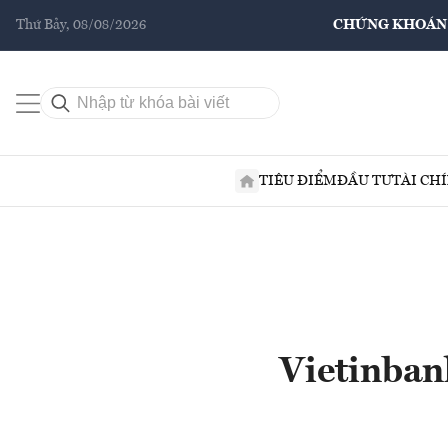
Thứ Bảy, 08/08/2026
CHỨNG KHOÁN
TIÊU ĐIỂM
ĐẦU TƯ
TÀI CH
Vietinban