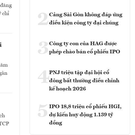
 đăng
2
 chỉ
Cảng Sài Gòn không đáp ứng
điều kiện công ty đại chúng
3
Công ty con của HAG được
i
phép chào bán cổ phiếu IPO
 năm
4
PNJ triệu tập đại hội cổ
Ngân
đông bất thường điều chỉnh
kế hoạch 2026
5
IPO 18,8 triệu cổ phiếu HGI,
dự kiến huy động 1.139 tỷ
ch
đồng
CTCP