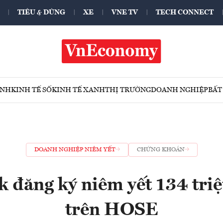
TIÊU & DÙNG
XE
VNE TV
TECH CONNECT
ÍNH
KINH TẾ SỐ
KINH TẾ XANH
THỊ TRƯỜNG
DOANH NGHIỆP
BẤT
DOANH NGHIỆP NIÊM YẾT
CHỨNG KHOÁN
k đăng ký niêm yết 134 triệ
trên HOSE