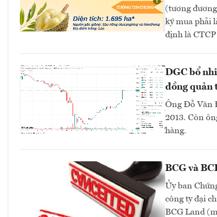
(tương đương 
ký mua phải l
định là CTC
DGC bổ nhi
đồng quản t
Ông Đỗ Văn Đ
2013. Còn ông
hàng.
BCG và BCR 
Ủy ban Chứng
công ty đại 
BCG Land (mã