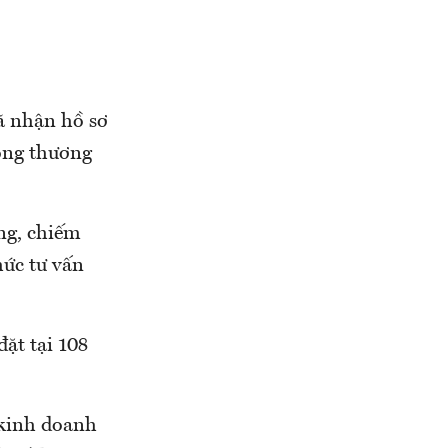
ã nhận hồ sơ
ông thương
ng, chiếm
hức tư vấn
đặt tại 108
 kinh doanh