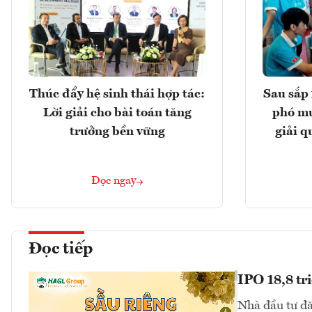
Thúc đẩy hệ sinh thái hợp tác:
Sau sắp 
Lời giải cho bài toán tăng
phó mu
trưởng bền vững
giải q
Đọc ngay
Đọc tiếp
IPO 18,8 tr
Nhà đầu tư đă