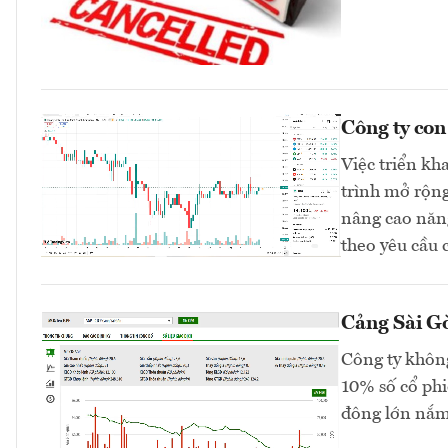
Công ty co
Việc triển kh
trình mở rộng
nâng cao năng
theo yêu cầu 
Cảng Sài Gò
Công ty không
10% số cổ phi
đông lớn nắm