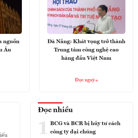
ọa nguồn
Đà Nẵng: Khát vọng trở thành
âu Âu
Trung tâm công nghệ cao
hàng đầu Việt Nam
Đọc ngay
Đọc nhiều
1
BCG và BCR bị hủy tư cách
công ty đại chúng
hiếu