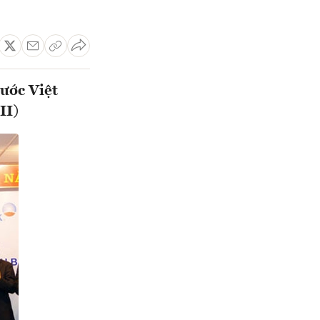
ước Việt
II)