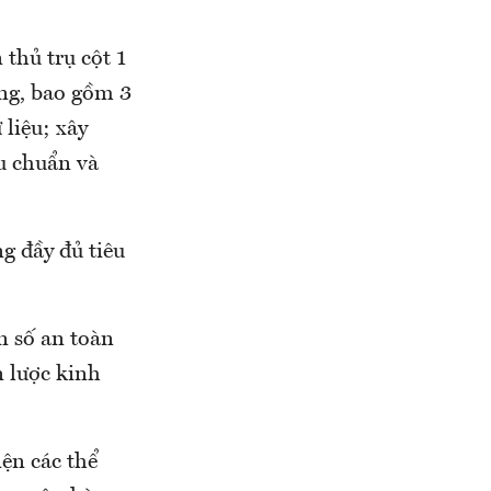
thủ trụ cột 1
áng, bao gồm 3
liệu; xây
êu chuẩn và
g đầy đủ tiêu
n số an toàn
n lược kinh
iện các thể