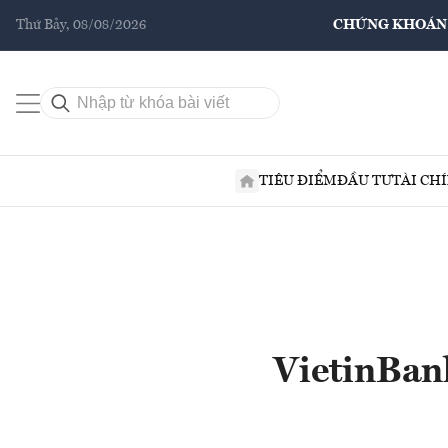
Thứ Bảy, 08/08/2026
CHỨNG KHOÁN
TIÊU ĐIỂM
ĐẦU TƯ
TÀI CH
VietinBank