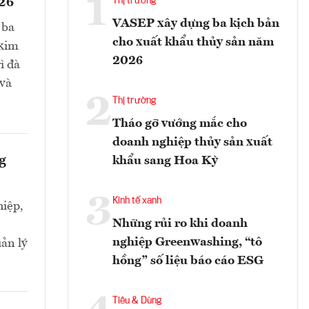
1
026
Thị trường
VASEP xây dựng ba kịch bản
 ba
cho xuất khẩu thủy sản năm
 kim
2026
ì đà
 và
2
Thị trường
Tháo gỡ vướng mắc cho
doanh nghiệp thủy sản xuất
g
khẩu sang Hoa Kỳ
3
Kinh tế xanh
iệp,
Những rủi ro khi doanh
nghiệp Greenwashing, “tô
ản lý
hồng” số liệu báo cáo ESG
Tiêu & Dùng