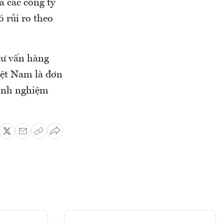
á các công ty
ó rủi ro theo
 tư vấn hàng
Việt Nam là đơn
kinh nghiệm