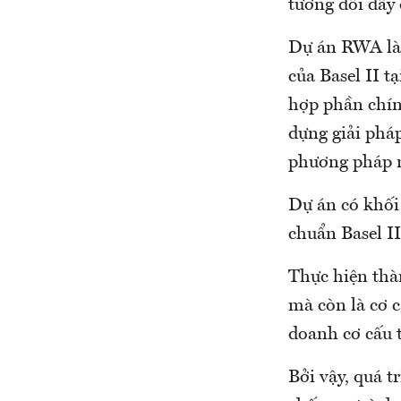
tương đối đầy
Dự án RWA là 
của Basel II 
hợp phần chín
dựng giải pháp
phương pháp 
Dự án có khối 
chuẩn Basel II 
Thực hiện thàn
mà còn là cơ c
doanh cơ cấu t
Bởi vậy, quá tr