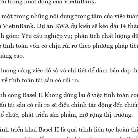
 đủ trong hoạt động của VieitnBank.
một trong những nội dung trọng tâm của việc tuân 
tại VietinBank. Dự án RWA dự kiến sẽ kéo dài 14 th
h gồm: Yêu cầu nghiệp vụ; phân tích chất lượng dữ 
 tính toán vốn có chịu rủi ro theo phương pháp ti
nâng cao.
lượng công việc đồ sộ và chi tiết để đảm bảo đáp ứn
về tính toán tài sản có rủi ro.
h công Basel II không dừng lại ở việc tính toán co
ấu tài sản có rủi ro sẽ điều chỉnh tác động đến chiế
ổ chức, phát triển sản phẩm, mở rộng thị trường.
ình triển khai Basel II là quá trình liên tục hoàn th