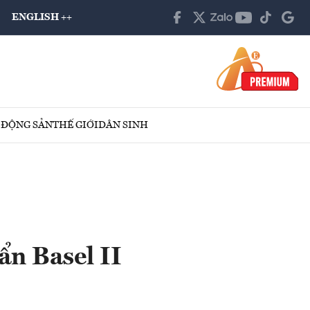
ENGLISH ++
 ĐỘNG SẢN
THẾ GIỚI
DÂN SINH
ẩn Basel II