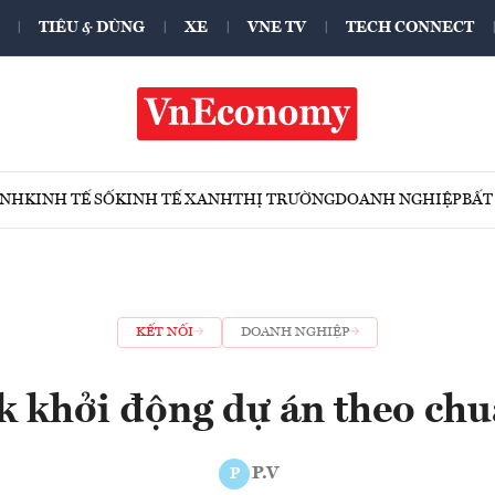
TIÊU & DÙNG
XE
VNE TV
TECH CONNECT
ÍNH
KINH TẾ SỐ
KINH TẾ XANH
THỊ TRƯỜNG
DOANH NGHIỆP
BẤT
KẾT NỐI
DOANH NGHIỆP
 khởi động dự án theo chu
P.V
P