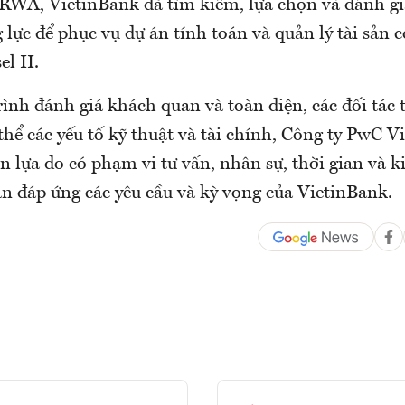
 RWA, VietinBank đã tìm kiếm, lựa chọn và đánh gi
 lực để phục vụ dự án tính toán và quản lý tài sản c
el II.
rình đánh giá khách quan và toàn diện, các đối tác
thể các yếu tố kỹ thuật và tài chính, Công ty PwC 
n lựa do có phạm vi tư vấn, nhân sự, thời gian và 
án đáp ứng các yêu cầu và kỳ vọng của VietinBank.