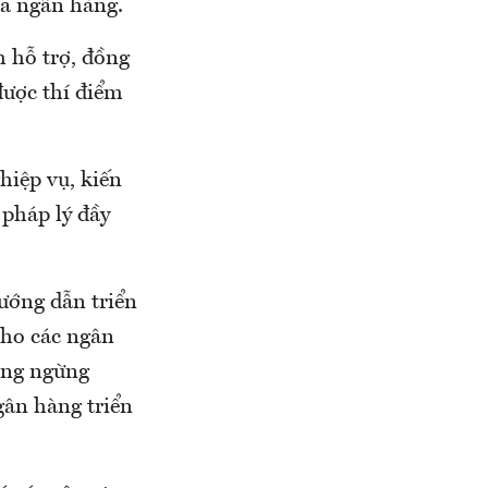
ủa ngân hàng.
 hỗ trợ, đồng
được thí điểm
hiệp vụ, kiến
 pháp lý đầy
ướng dẫn triển
cho các ngân
ông ngừng
gân hàng triển