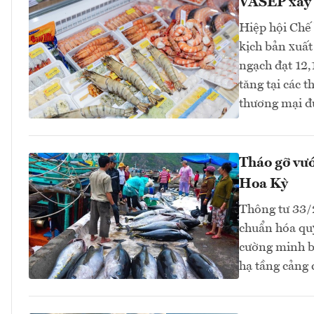
VASEP xây 
Hiệp hội Chế
kịch bản xuất
ngạch đạt 12,
tăng tại các 
thương mại đ
Tháo gỡ vướ
Hoa Kỳ
Thông tư 33
chuẩn hóa quy
cường minh bạ
hạ tầng cảng