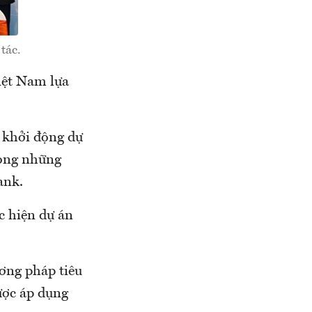
tác.
iệt Nam lựa
à khởi động dự
rong những
ank.
c hiện dự án
ương pháp tiêu
ược áp dụng