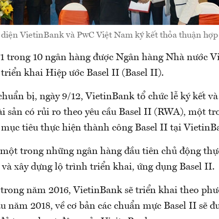
 diện VietinBank và PwC Việt Nam ký kết thỏa thuận hợp 
 1 trong 10 ngân hàng được Ngân hàng Nhà nước V
triển khai Hiệp ước Basel II (Basel II).
chuẩn bị, ngày 9/12, VietinBank tổ chức lễ ký kết v
ài sản có rủi ro theo yêu cầu Basel II (RWA), một t
mục tiêu thực hiện thành công Basel II tại VietinB
 một trong những ngân hàng đầu tiên chủ động thự
và xây dựng lộ trình triển khai, ứng dụng Basel II.
 trong năm 2016, VietinBank sẽ triển khai theo ph
u năm 2018, về cơ bản các chuẩn mực Basel II sẽ đ